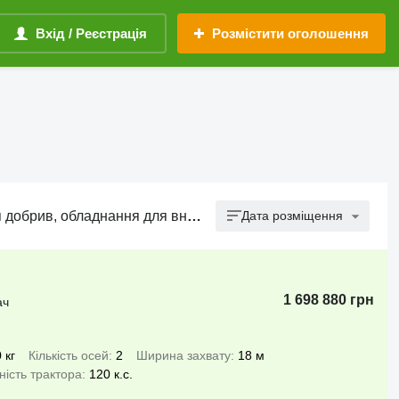
Вхід / Реєстрація
Розмістити оголошення
 обладнання для внесення добрив
Дата розміщення
1 698 880 грн
ач
 кг
Кількість осей
2
Ширина захвату
18 м
ність трактора
120 к.с.