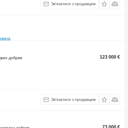
Зв'язатися з продавцем
увача
.
123 000 €
ідких добрив
Зв'язатися з продавцем
73 000 €
розкидач добрив