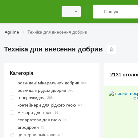
Agriline
Техніка для внесення добрив
Техніка для внесення добрив
Категорія
2131 огол
розкидачі мінеральних добрив
розкидачі рідких добрив
навісні розкидачі добрив
гноєрозкидачі
причіпні розкидачі добрив
контейнери для рідкого гною
візки для розкидачів добрив
міксери для гною
сепаратори для гною
агродрони
цистерни аміаковози