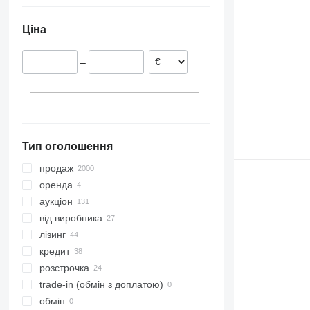
Норвегія
Аргентина
Ціна
Австрія
Чилі
Франція
Перу
–
Данія
Колумбія
Румунія
показати всі
Тип оголошення
продаж
оренда
аукціон
від виробника
лізинг
кредит
розстрочка
trade-in (обмін з доплатою)
обмін