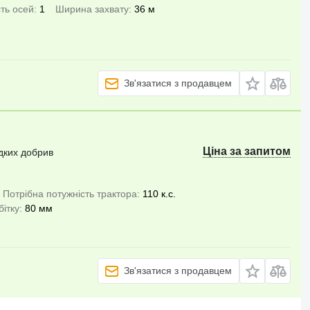
сть осей
1
Ширина захвату
36 м
Зв'язатися з продавцем
Ціна за запитом
ідких добрив
Потрібна потужність трактора
110 к.с.
ітку
80 мм
Зв'язатися з продавцем