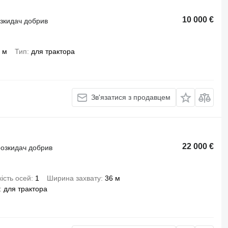
10 000 €
озкидач добрив
 м
Тип
для трактора
Зв'язатися з продавцем
22 000 €
розкидач добрив
кість осей
1
Ширина захвату
36 м
для трактора