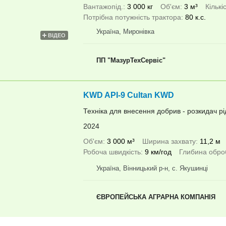
Вантажопід.
3 000 кг
Об'єм
3 м³
Кількі
Потрібна потужність трактора
80 к.с.
Україна, Миронівка
ВІДЕО
ПП "МазурТехСервіс"
KWD API-9 Cultan KWD
Техніка для внесення добрив - розкидач р
2024
Об'єм
3 000 м³
Ширина захвату
11,2 м
Робоча швидкість
9 км/год
Глибина оброб
Україна, Вінницький р-н, с. Якушинці
ЄВРОПЕЙСЬКА АГРАРНА КОМПАНІЯ