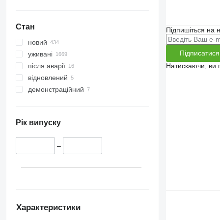
Стан
Підпишіться на н
новий
Підписатися
уживані
Натискаючи, ви
після аварії
відновлений
демонстраційний
Рік випуску
–
Характеристики