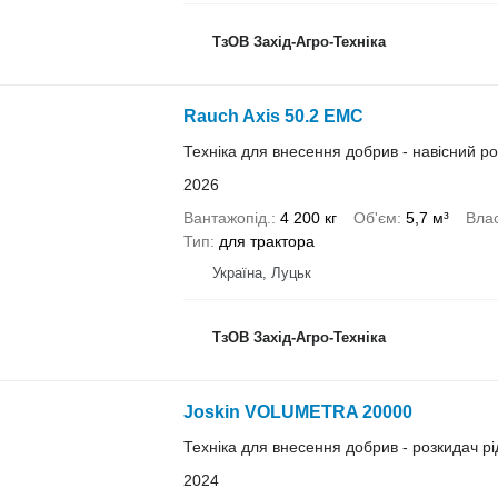
ТзОВ Захід-Агро-Техніка
Rauch Axis 50.2 EMC
Техніка для внесення добрив - навісний р
2026
Вантажопід.
4 200 кг
Об'єм
5,7 м³
Влас
Тип
для трактора
Україна, Луцьк
ТзОВ Захід-Агро-Техніка
Joskin VOLUMETRA 20000
Техніка для внесення добрив - розкидач р
2024