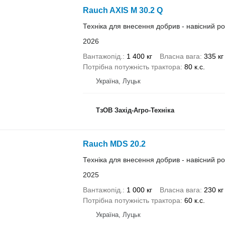
Rauch AXIS M 30.2 Q
Техніка для внесення добрив - навісний р
2026
Вантажопід.
1 400 кг
Власна вага
335 кг
Потрібна потужність трактора
80 к.с.
Україна, Луцьк
ТзОВ Захід-Агро-Техніка
Rauch MDS 20.2
Техніка для внесення добрив - навісний р
2025
Вантажопід.
1 000 кг
Власна вага
230 кг
Потрібна потужність трактора
60 к.с.
Україна, Луцьк