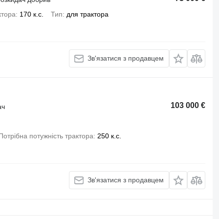
ктора
170 к.с.
Тип
для трактора
Зв'язатися з продавцем
103 000 €
ач
Потрібна потужність трактора
250 к.с.
Зв'язатися з продавцем