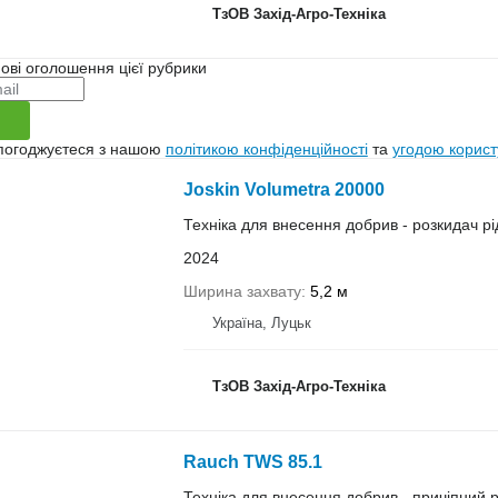
ТзОВ Захід-Агро-Техніка
ові оголошення цієї рубрики
 погоджуєтеся з нашою
політикою конфіденційності
та
угодою корист
Joskin Volumetra 20000
Техніка для внесення добрив - розкидач р
2024
Ширина захвату
5,2 м
Україна, Луцьк
ТзОВ Захід-Агро-Техніка
Rauch TWS 85.1
Техніка для внесення добрив - причіпний 