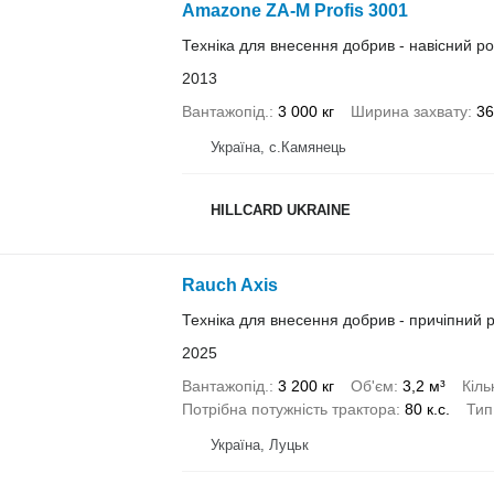
Amazone ZA-M Profis 3001
Техніка для внесення добрив - навісний р
2013
Вантажопід.
3 000 кг
Ширина захвату
36
Україна, с.Камянець
HILLCARD UKRAINE
Rauch Axis
Техніка для внесення добрив - причіпний 
2025
Вантажопід.
3 200 кг
Об'єм
3,2 м³
Кіль
Потрібна потужність трактора
80 к.с.
Тип
Україна, Луцьк