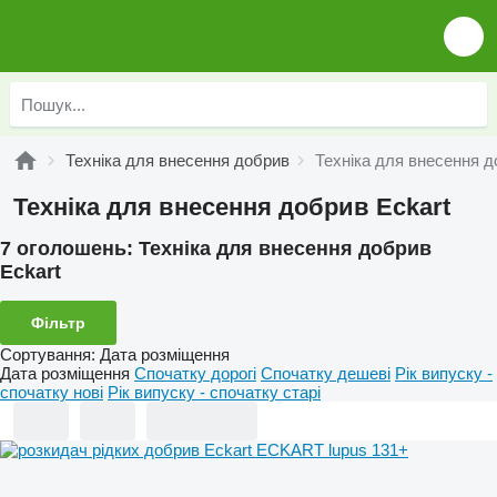
Техніка для внесення добрив
Техніка для внесення д
Техніка для внесення добрив Eckart
7 оголошень:
Техніка для внесення добрив
Eckart
Фільтр
Сортування
:
Дата розміщення
Дата розміщення
Спочатку дорогі
Спочатку дешеві
Рік випуску -
спочатку нові
Рік випуску - спочатку старі