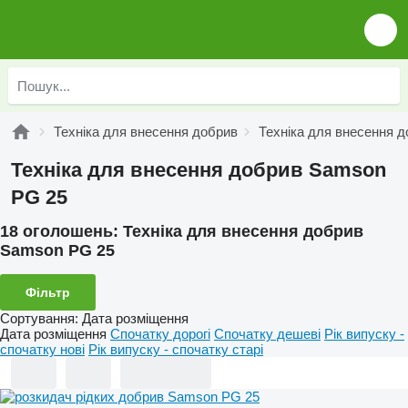
Техніка для внесення добрив
Техніка для внесення 
Техніка для внесення добрив Samson
PG 25
18 оголошень:
Техніка для внесення добрив
Samson PG 25
Фільтр
Сортування
:
Дата розміщення
Дата розміщення
Спочатку дорогі
Спочатку дешеві
Рік випуску -
спочатку нові
Рік випуску - спочатку старі