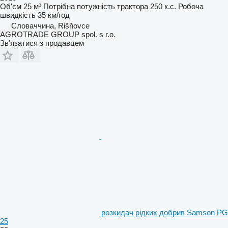
Об'єм
25 м³
Потрібна потужність трактора
250 к.с.
Робоча
швидкість
35 км/год
Словаччина, Rišňovce
AGROTRADE GROUP spol. s r.o.
Зв'язатися з продавцем
розкидач рідких добрив Samson PG
25