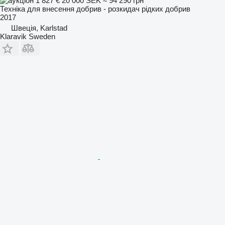
1 827 €
20 000 SEK
≈ 94 290 грн
Техніка для внесення добрив - розкидач рідких добрив
2017
Швеція, Karlstad
Klaravik Sweden