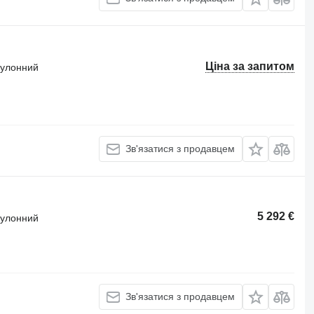
Ціна за запитом
 рулонний
Зв'язатися з продавцем
5 292 €
 рулонний
Зв'язатися з продавцем