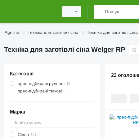
Agriline
Техніка для заготівлі сіна
Техніка для заготівлі сіна
Техніка для заготівлі сіна Welger RP
Категорія
23 оголош
прес-підбирачі рулонні
прес-підбирачі тюкові
Марка
Claas
HTS
XP
400 - series
SPE
HTW
T series
CK
431
EP