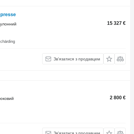
npresse
15 327 €
 рулонний
Schärding
Зв'язатися з продавцем
2 800 €
тюковий
Зв'язатися з продавцем