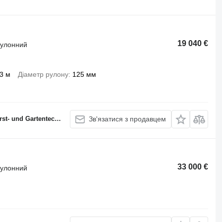
19 040 €
 рулонний
3 м
Діаметр рулону
125 мм
 und Gartentechnik
Зв'язатися з продавцем
33 000 €
 рулонний