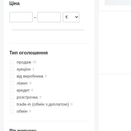
Ціна
Норвегія
1534
ZX
Литва
C-series
–
Латвія
F-series
Швеція
M-series
Польща
Нідерланди
Тип оголошення
продаж
аукціон
від виробника
лізинг
кредит
розстрочка
trade-in (обмін з доплатою)
обмін
Рік випуску