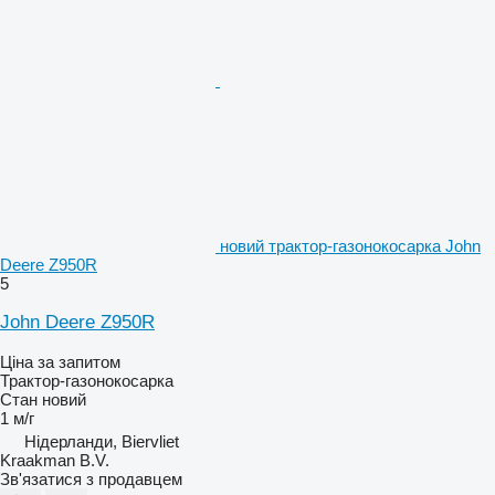
новий трактор-газонокосарка John
Deere Z950R
5
John Deere Z950R
Ціна за запитом
Трактор-газонокосарка
Стан
новий
1 м/г
Нідерланди, Biervliet
Kraakman B.V.
Зв'язатися з продавцем