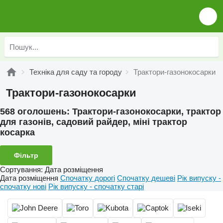
Техніка для саду та городу
Трактори-газонокосарки
Трактори-газонокосарки
568 оголошень:
Трактори-газонокосарки, трактор
для газонів, садовий райдер, міні трактор
косарка
Фільтр
Сортування
:
Дата розміщення
Дата розміщення
Спочатку дорогі
Спочатку дешеві
Рік випуску -
спочатку нові
Рік випуску - спочатку старі