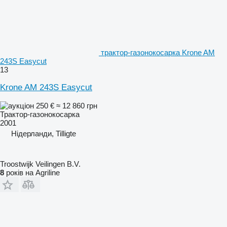
трактор-газонокосарка Krone AM
243S Easycut
13
Krone AM 243S Easycut
250 €
≈ 12 860 грн
Трактор-газонокосарка
2001
Нідерланди, Tilligte
Troostwijk Veilingen B.V.
8
років на Agriline