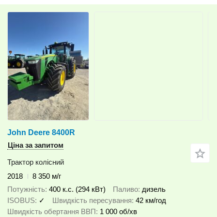
John Deere 8400R
Ціна за запитом
Трактор колісний
2018
8 350 м/г
Потужність
400 к.с. (294 кВт)
Паливо
дизель
ISOBUS
✓
Швидкість пересування
42 км/год
Швидкість обертання ВВП
1 000 об/хв