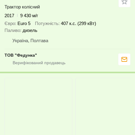
Трактор колісний
2017
9 430 м/г
Євро
Euro 5
Потужність
407 к.с. (299 кВт)
Паливо
дизель
Україна, Полтава
ТОВ "Федунка"