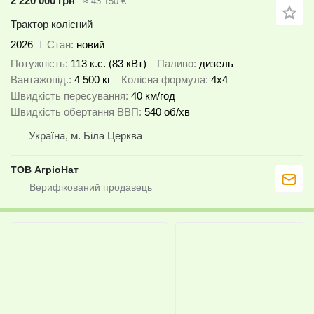
2 220 000 грн
≈ 43 150 €
Трактор колісний
2026
Стан
новий
Потужність
113 к.с. (83 кВт)
Паливо
дизель
Вантажопід.
4 500 кг
Колісна формула
4x4
Швидкість пересування
40 км/год
Швидкість обертання ВВП
540 об/хв
Україна, м. Біла Церква
ТОВ АгріоНат