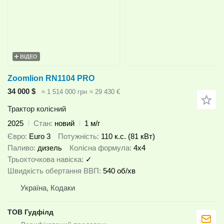
ВІДЕО
Zoomlion RN1104 PRO
34 000 $
≈ 1 514 000 грн
≈ 29 430 €
Трактор колісний
2025
Стан
новий
1 м/г
Євро
Euro 3
Потужність
110 к.с. (81 кВт)
Паливо
дизель
Колісна формула
4x4
Трьохточкова навіска
✓
Швидкість обертання ВВП
540 об/хв
Україна, Кодаки
ТОВ Гудфілд