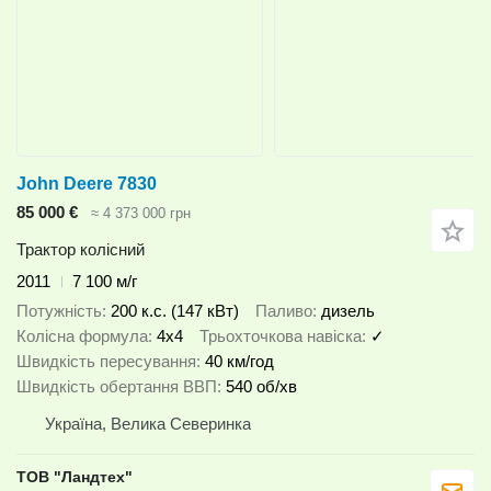
John Deere 7830
85 000 €
≈ 4 373 000 грн
Трактор колісний
2011
7 100 м/г
Потужність
200 к.с. (147 кВт)
Паливо
дизель
Колісна формула
4x4
Трьохточкова навіска
✓
Швидкість пересування
40 км/год
Швидкість обертання ВВП
540 об/хв
Україна, Велика Северинка
ТОВ "Ландтех"