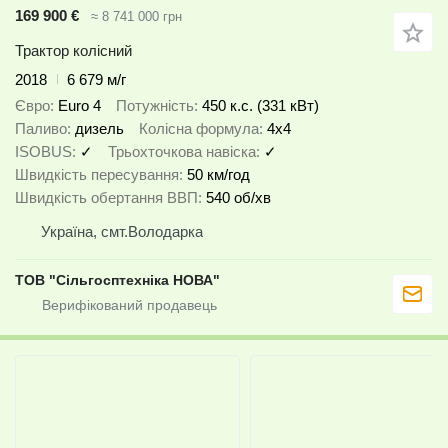
169 900 €
≈ 8 741 000 грн
Трактор колісний
2018
6 679 м/г
Євро
Euro 4
Потужність
450 к.с. (331 кВт)
Паливо
дизель
Колісна формула
4x4
ISOBUS
✓
Трьохточкова навіска
✓
Швидкість пересування
50 км/год
Швидкість обертання ВВП
540 об/хв
Україна, смт.Володарка
ТОВ "Сiльгосптехнiка НОВА"