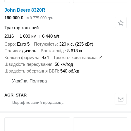
John Deere 8320R
190 000 €
≈ 9 775 000 грн
Трактор колісний
2016
1 000 км
6 440 м/г
Євро
Euro 5
Потужність
320 к.с. (235 кВт)
Паливо
дизель
Вантажопід.
8 618 кг
Колісна формула
4x4
Трьохточкова навіска
✓
Швидкість пересування
50 км/год
Швидкість обертання ВВП
540 об/хв
Україна, Полтава
AGRI STAR