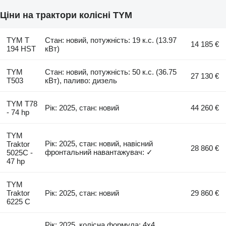
Ціни на трактори колісні TYM
TYM T
Стан: новий, потужність: 19 к.с. (13.97
14 185 €
194 HST
кВт)
TYM
Стан: новий, потужність: 50 к.с. (36.75
27 130 €
T503
кВт), паливо: дизель
TYM T78
Рік: 2025, стан: новий
44 260 €
- 74 hp
TYM
Рік: 2025, стан: новий, навісний
Traktor
28 860 €
фронтальний навантажувач: ✓
5025C -
47 hp
TYM
Traktor
Рік: 2025, стан: новий
29 860 €
6225 C
Рік: 2025, колісна формула: 4x4,