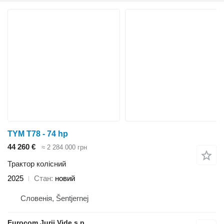
TYM T78 - 74 hp
44 260 €
≈ 2 284 000 грн
Трактор колісний
2025
Стан
новий
Словенія, Šentjernej
Eurocom Jurij Vide s.p.