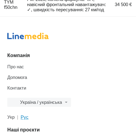
TYM
навісний фронтальний навантажувач:
34 500 €
f50chn
✓, швидкість пересування: 27 км/год
Компанія
Про нас
Допомога
Контакти
Україна / українська
Укр
Рус
Наші проєкти