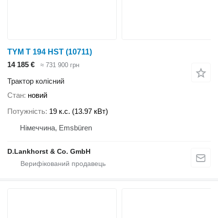
TYM T 194 HST
(10711)
14 185 €
≈ 731 900 грн
Трактор колісний
Стан
новий
Потужність
19 к.с. (13.97 кВт)
Німеччина, Emsbüren
D.Lankhorst & Co. GmbH