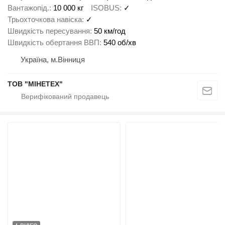
Вантажопід.
10 000 кг
ISOBUS
✓
Трьохточкова навіска
✓
Швидкість пересування
50 км/год
Швидкість обертання ВВП
540 об/хв
Україна, м.Вінниця
ТОВ "МІНЕТЕХ"