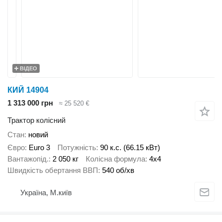
ВІДЕО
КИЙ 14904
1 313 000 грн
≈ 25 520 €
Трактор колісний
Стан
новий
Євро
Euro 3
Потужність
90 к.с. (66.15 кВт)
Вантажопід.
2 050 кг
Колісна формула
4x4
Швидкість обертання ВВП
540 об/хв
Україна, М.київ