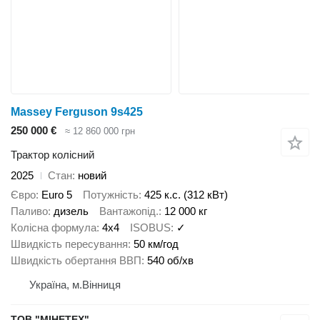
Massey Ferguson 9s425
250 000 €
≈ 12 860 000 грн
Трактор колісний
2025
Стан
новий
Євро
Euro 5
Потужність
425 к.с. (312 кВт)
Паливо
дизель
Вантажопід.
12 000 кг
Колісна формула
4x4
ISOBUS
✓
Швидкість пересування
50 км/год
Швидкість обертання ВВП
540 об/хв
Україна, м.Вінниця
ТОВ "МІНЕТЕХ"