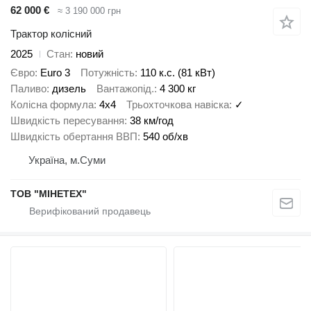
62 000 €
≈ 3 190 000 грн
Трактор колісний
2025
Стан
новий
Євро
Euro 3
Потужність
110 к.с. (81 кВт)
Паливо
дизель
Вантажопід.
4 300 кг
Колісна формула
4x4
Трьохточкова навіска
✓
Швидкість пересування
38 км/год
Швидкість обертання ВВП
540 об/хв
Україна, м.Суми
ТОВ "МІНЕТЕХ"