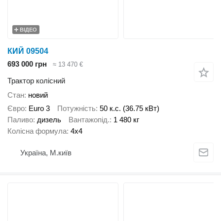
ВІДЕО
КИЙ 09504
693 000 грн
≈ 13 470 €
Трактор колісний
Стан
новий
Євро
Euro 3
Потужність
50 к.с. (36.75 кВт)
Паливо
дизель
Вантажопід.
1 480 кг
Колісна формула
4x4
Україна, М.київ