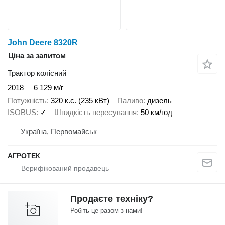
John Deere 8320R
Ціна за запитом
Трактор колісний
2018
6 129 м/г
Потужність
320 к.с. (235 кВт)
Паливо
дизель
ISOBUS
✓
Швидкість пересування
50 км/год
Україна, Первомайськ
АГРОТЕК
Продаєте техніку?
Робіть це разом з нами!