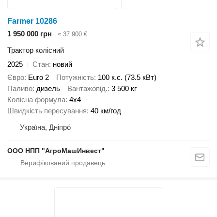
Farmer 10286
1 950 000 грн
≈ 37 900 €
Трактор колісний
2025
Стан
новий
Євро
Euro 2
Потужність
100 к.с. (73.5 кВт)
Паливо
дизель
Вантажопід.
3 500 кг
Колісна формула
4x4
Швидкість пересування
40 км/год
Україна, Дніпро́
ООО НПП "АгроМашИнвест"