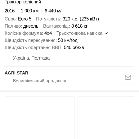
Трактор колісний
2016
1 000 км
6 440 м/г
Євро
Euro 5
Потужність
320 к.с. (235 кВт)
Паливо
дизель
Вантажопід.
8 618 кг
Колісна формула
4x4
Трьохточкова навіска
✓
Швидкість пересування
50 км/год
Швидкість обертання ВВП
540 об/хв
Україна, Полтава
AGRI STAR