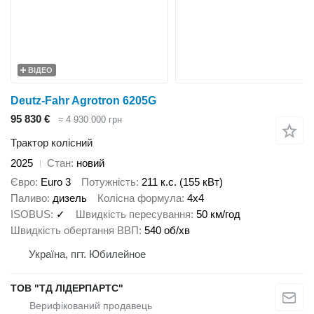
ВІДЕО
Deutz-Fahr Agrotron 6205G
95 830 €
≈ 4 930 000 грн
Трактор колісний
2025
Стан
новий
Євро
Euro 3
Потужність
211 к.с. (155 кВт)
Паливо
дизель
Колісна формула
4x4
ISOBUS
✓
Швидкість пересування
50 км/год
Швидкість обертання ВВП
540 об/хв
Україна, пгт. Юбилейное
ТОВ "ТД ЛІДЕРПАРТС"