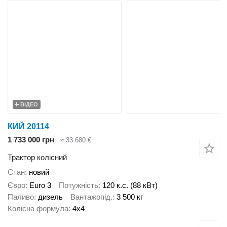
ВІДЕО
КИЙ 20114
1 733 000 грн
≈ 33 680 €
Трактор колісний
Стан
новий
Євро
Euro 3
Потужність
120 к.с. (88 кВт)
Паливо
дизель
Вантажопід.
3 500 кг
Колісна формула
4x4