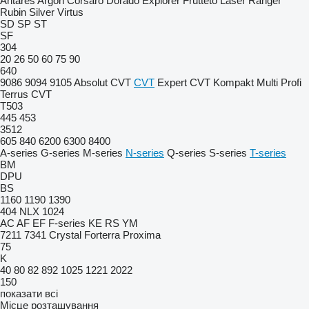
Antares
Argon
Corsaro
Dorado
Explorer
Frutteto
Laser
Ranger
Rubin
Silver
Virtus
SD
SP
ST
SF
304
20
26
50
60
75
90
640
9086
9094
9105
Absolut CVT
CVT
Expert CVT
Kompakt
Multi
Profi
Terrus CVT
T503
445
453
3512
605
840
6200
6300
8400
A-series
G-series
M-series
N-series
Q-series
S-series
T-series
BM
DPU
BS
1160
1190
1390
404
NLX 1024
AC
AF
EF
F-series
KE
RS
YM
7211
7341
Crystal
Forterra
Proxima
75
K
40
80
82
892
1025
1221
2022
150
показати всі
Місце розташування