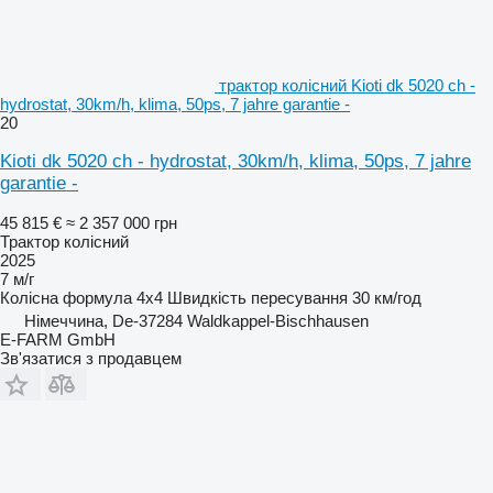
трактор колісний Kioti dk 5020 ch -
hydrostat, 30km/h, klima, 50ps, 7 jahre garantie -
20
Kioti dk 5020 ch - hydrostat, 30km/h, klima, 50ps, 7 jahre
garantie -
45 815 €
≈ 2 357 000 грн
Трактор колісний
2025
7 м/г
Колісна формула
4x4
Швидкість пересування
30 км/год
Німеччина, De-37284 Waldkappel-Bischhausen
E-FARM GmbH
Зв'язатися з продавцем