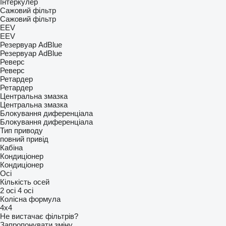
Інтеркулер
Сажовий фільтр
Сажовий фільтр
EEV
EEV
Резервуар AdBlue
Резервуар AdBlue
Реверс
Реверс
Ретардер
Ретардер
Центральна змазка
Центральна змазка
Блокування диференціала
Блокування диференціала
Тип приводу
повний привід
Кабіна
Кондиціонер
Кондиціонер
Осі
Кількість осей
2 осі
4 осі
Колісна формула
4x4
Не вистачає фільтрів?
Запропонувати зміну