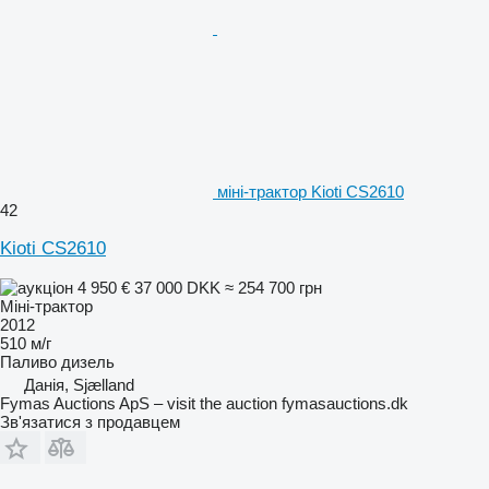
міні-трактор Kioti CS2610
42
Kioti CS2610
4 950 €
37 000 DKK
≈ 254 700 грн
Міні-трактор
2012
510 м/г
Паливо
дизель
Данія, Sjælland
Fymas Auctions ApS – visit the auction fymasauctions.dk
Зв'язатися з продавцем