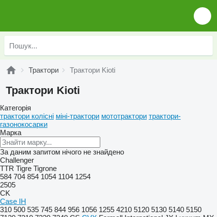
Трактори
Трактори Kioti
Трактори Kioti
Категорія
трактори колісні
міні-трактори
мототрактори
трактори-
газонокосарки
Марка
За даним запитом нічого не знайдено
Challenger
TTR
Tigre
Tigrone
584
704
854
1054
1104
1254
2505
CK
Case IH
310
500
535
745
844
956
1056
1255
4210
5120
5130
5140
5150