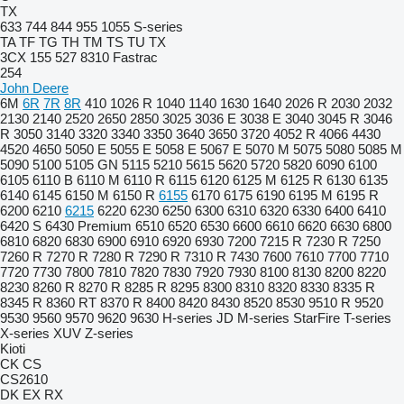
TX
633
744
844
955
1055
S-series
TA
TF
TG
TH
TM
TS
TU
TX
3CX
155
527
8310
Fastrac
254
John Deere
6M
6R
7R
8R
410
1026 R
1040
1140
1630
1640
2026 R
2030
2032
2130
2140
2520
2650
2850
3025
3036 E
3038 E
3040
3045 R
3046
R
3050
3140
3320
3340
3350
3640
3650
3720
4052 R
4066
4430
4520
4650
5050 E
5055 E
5058 E
5067 E
5070 M
5075
5080
5085 M
5090
5100
5105 GN
5115
5210
5615
5620
5720
5820
6090
6100
6105
6110 B
6110 M
6110 R
6115
6120
6125 M
6125 R
6130
6135
6140
6145
6150 M
6150 R
6155
6170
6175
6190
6195 M
6195 R
6200
6210
6215
6220
6230
6250
6300
6310
6320
6330
6400
6410
6420 S
6430 Premium
6510
6520
6530
6600
6610
6620
6630
6800
6810
6820
6830
6900
6910
6920
6930
7200
7215 R
7230 R
7250
7260 R
7270 R
7280 R
7290 R
7310 R
7430
7600
7610
7700
7710
7720
7730
7800
7810
7820
7830
7920
7930
8100
8130
8200
8220
8230
8260 R
8270 R
8285 R
8295
8300
8310
8320
8330
8335 R
8345 R
8360 RT
8370 R
8400
8420
8430
8520
8530
9510 R
9520
9530
9560
9570
9620
9630
H-series
JD
M-series
StarFire
T-series
X-series
XUV
Z-series
Kioti
CK
CS
CS2610
DK
EX
RX