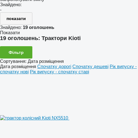
Знайдено:
-
показати
Знайдено:
19 оголошень
Показати
19 оголошень:
Трактори Kioti
Фільтр
Сортування
:
Дата розміщення
Дата розміщення
Спочатку дорогі
Спочатку дешеві
Рік випуску -
спочатку нові
Рік випуску - спочатку старі