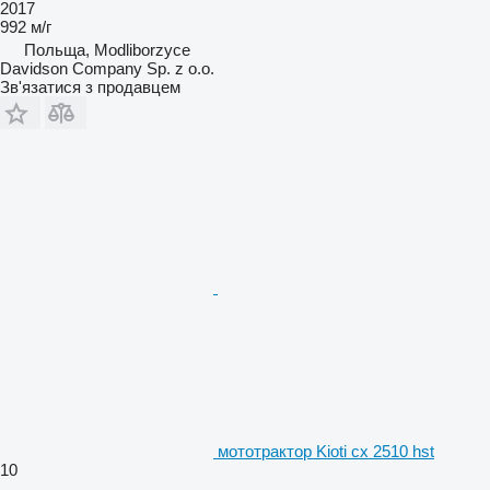
2017
992 м/г
Польща, Modliborzyce
Davidson Company Sp. z o.o.
Зв'язатися з продавцем
мототрактор Kioti cx 2510 hst
10