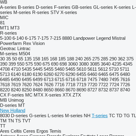
WB
A-series
B-series
D-series
F-series
GB-series
GL-series
K-series
L-
series
M-series
R-series
STV
X-series
MIC
81
MT1
MT3
R-series
5-100
6-140
6-175
7-175
7-215
8880
Landpower
Legend
Mistral
Powerfarm
Rex
Vision
Geotrac
Lintrac
M-series
M504
30
35
50
65
135
158
165
168
185
188
240
265
275
285
290
362
375
390
399
550
575
590
675
690
698
3060
3080
3085
3640
4235
4345
4708
4710
5435
5445
5455
5460
5465
5610
5611
5612
5710
5711
5713
6140
6180
6190
6260
6270
6290
6455
6460
6465
6475
6480
6485
6490
6495
6499
6713
6715
6716
6718
7475
7480
7495
7616
7618
7619
7620
7624
7626
7716
7718
7719
7720
7722
7724
7726
8220
8240
8250
8480
8650
8660
8670
8690
8727
8732
8737
8740
CX
F-series
MC
MTX
X-series
XTX
ZTX
MB
Unimog
D-series
MT
New Holland
8030
D-series
G-series
L-series
M-series
NH
T-series
TC
TD
TG
TL
TM
TN
TS
TVT
TT
Ares
Celtis
Ceres
Ergos
Temis