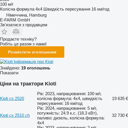
100 м/г
Колісна формула
4x4
Швидкість пересування
16 км/год
Німеччина, Hamburg
E-FARM GmbH
Зв'язатися з продавцем
Продаєте техніку?
Робіть це разом з нами!
Розмістити оголошення
Інформація про Kioti
Знайдено:
19 оголошень
Показати
Ціни на трактори Kioti
Рік: 2023, напрацювання: 100 м/г,
Kioti cs 2520
колісна формула: 4x4, швидкість
19 635 €
пересування: 16 км/год
Рік: 2024, напрацювання: 5 м/г,
потужність: 24.9 к.с. (18.3 кВт),
Kioti cx 2510 ch
32 730 €
паливо: дизель, колісна формула:
4x4
Рік: 2023, напрацювання: 2 м/г,