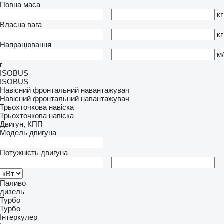
Повна маса
–
кг
Власна вага
–
кг
Напрацювання
–
м/
г
ISOBUS
ISOBUS
Навісний фронтальний навантажувач
Навісний фронтальний навантажувач
Трьохточкова навіска
Трьохточкова навіска
Двигун, КПП
Модель двигуна
Потужність двигуна
–
Паливо
дизель
Турбо
Турбо
Інтеркулер