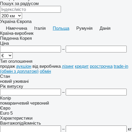
Пошук за радіусом
Україна
Європа
Німеччина
Італія
Польща
Румунія
Данія
Країна-виробник
Південна Корея
Ціна
–
Тип оголошення
продаж
аукціон
від виробника
лізинг
кредит
розстрочка
trade-in
(обмін з доплатою)
обмін
Стан
новий
уживані
Рік випуску
–
Колір
помаранчевий
червоний
Євро
Euro 5
Характеристики
Вантажопідйомність
–
кг