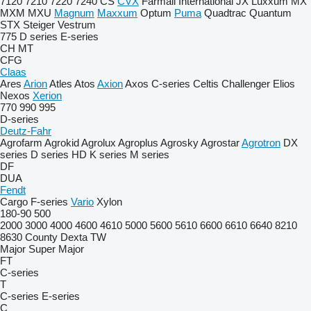
7120
7210
7220
7240
CS
CVX
Farmall
International
JX
Luxxum
MX
MXM
MXU
Magnum
Maxxum
Optum
Puma
Quadtrac
Quantum
STX
Steiger
Vestrum
775
D series
E-series
CH
MT
CFG
Claas
Ares
Arion
Atles
Atos
Axion
Axos
C-series
Celtis
Challenger
Elios
Nexos
Xerion
770
990
995
D-series
Deutz-Fahr
Agrofarm
Agrokid
Agrolux
Agroplus
Agrosky
Agrostar
Agrotron
DX
series
D series
HD
K series
M series
DF
DUA
Fendt
Cargo
F-series
Vario
Xylon
180-90
500
2000
3000
4000
4600
4610
5000
5600
5610
6600
6610
6640
8210
8630
County
Dexta
TW
Major
Super Major
FT
C-series
T
C-series
E-series
C