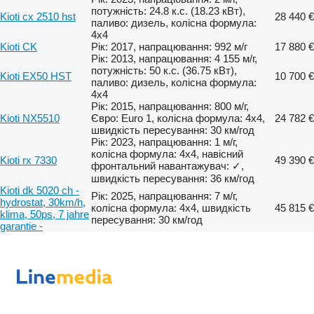
потужність: 24.8 к.с. (18.23 кВт),
Kioti cx 2510 hst
28 440 €
паливо: дизель, колісна формула:
4x4
Kioti CK
Рік: 2017, напрацювання: 992 м/г
17 880 €
Рік: 2013, напрацювання: 4 155 м/г,
потужність: 50 к.с. (36.75 кВт),
Kioti EX50 HST
10 700 €
паливо: дизель, колісна формула:
4x4
Рік: 2015, напрацювання: 800 м/г,
Kioti NX5510
Євро: Euro 1, колісна формула: 4x4,
24 782 €
швидкість пересування: 30 км/год
Рік: 2023, напрацювання: 1 м/г,
колісна формула: 4x4, навісний
Kioti rx 7330
49 390 €
фронтальний навантажувач: ✓,
швидкість пересування: 36 км/год
Kioti dk 5020 ch -
Рік: 2025, напрацювання: 7 м/г,
hydrostat, 30km/h,
колісна формула: 4x4, швидкість
45 815 €
klima, 50ps, 7 jahre
пересування: 30 км/год
garantie -