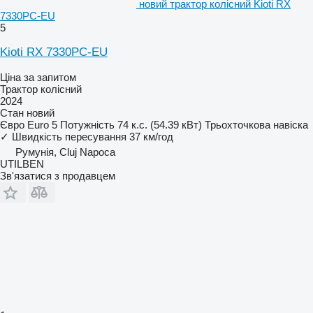
новий трактор колісний Kioti RX
7330PC-EU
5
Kioti RX 7330PC-EU
Ціна за запитом
Трактор колісний
2024
Стан
новий
Євро
Euro 5
Потужність
74 к.с. (54.39 кВт)
Трьохточкова навіска
✓
Швидкість пересування
37 км/год
Румунія, Cluj Napoca
UTILBEN
Зв'язатися з продавцем