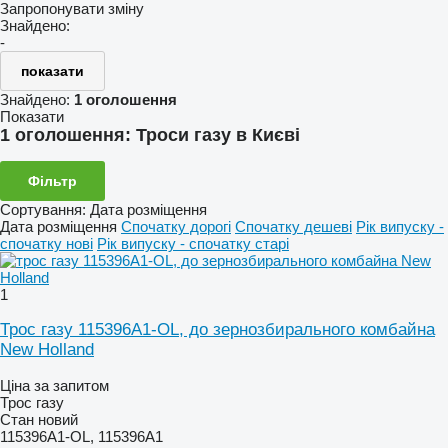
Запропонувати зміну
Знайдено:
-
показати
Знайдено:
1 оголошення
Показати
1 оголошення:
Троси газу в Києві
Фільтр
Сортування
:
Дата розміщення
Дата розміщення
Спочатку дорогі
Спочатку дешеві
Рік випуску -
спочатку нові
Рік випуску - спочатку старі
1
Трос газу 115396А1-OL, до зернозбирального комбайна
New Holland
Ціна за запитом
Трос газу
Стан
новий
115396А1-OL, 115396А1