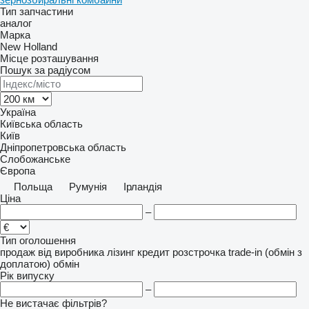
Тип запчастини
аналог
Марка
New Holland
Місце розташування
Пошук за радіусом
Україна
Київська область
Київ
Дніпропетровська область
Слобожанське
Європа
Польща
Румунія
Ірландія
Ціна
–
Тип оголошення
продаж
від виробника
лізинг
кредит
розстрочка
trade-in (обмін з
доплатою)
обмін
Рік випуску
–
Не вистачає фільтрів?