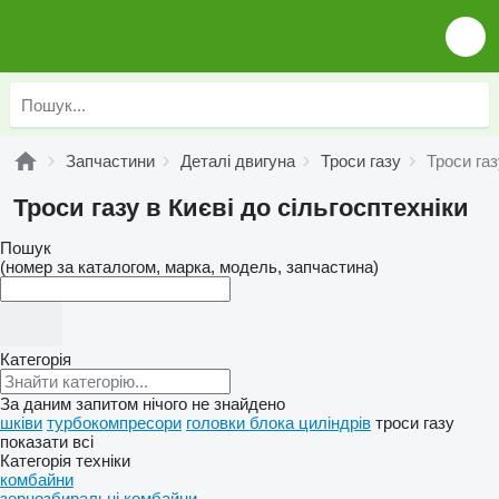
Запчастини
Деталі двигуна
Троси газу
Троси газ
Троси газу в Києві до сільгосптехніки
Пошук
(номер за каталогом, марка, модель, запчастина)
Категорія
За даним запитом нічого не знайдено
шківи
турбокомпресори
головки блока циліндрів
троси газу
показати всі
Категорія техніки
комбайни
зернозбиральні комбайни