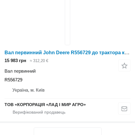
Вал первинний John Deere R556729 до трактора колісного John Deere
15 983 грн
≈ 312,20 €
Вал первинний
R556729
Україна, м. Київ
ТОВ «КОРПОРАЦІЯ «ЛАД І МИР АГРО»