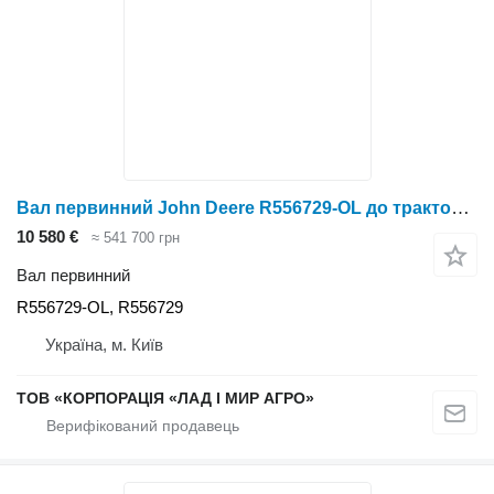
Вал первинний John Deere R556729-OL до трактора колісного John Deere 2704
10 580 €
≈ 541 700 грн
Вал первинний
R556729-OL, R556729
Україна, м. Київ
ТОВ «КОРПОРАЦІЯ «ЛАД І МИР АГРО»