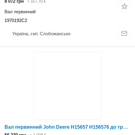
8 072 грн
≈ 157,70 €
Вал первинний
1970192C2
Україна, смт. Слобожанське
Вал первинний John Deere H15657 H156576 до трактора колісного
56 220 грн