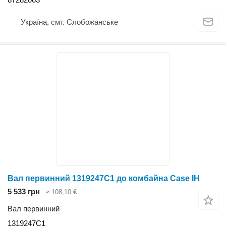
Україна, смт. Слобожанське
Вал первинний 1319247C1 до комбайна Case IH
5 533 грн
≈ 108,10 €
Вал первинний
1319247C1