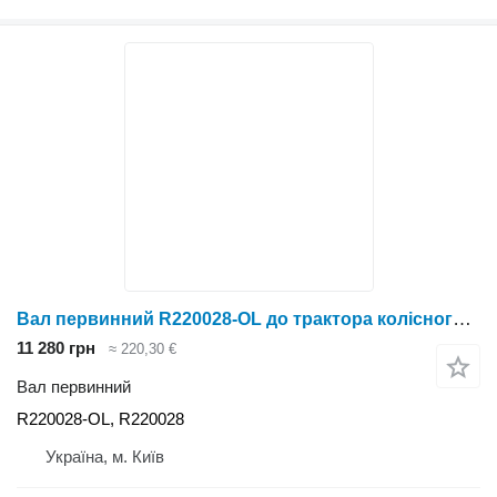
Вал первинний R220028-OL до трактора колісного John Deere 1654
11 280 грн
≈ 220,30 €
Вал первинний
R220028-OL, R220028
Україна, м. Київ