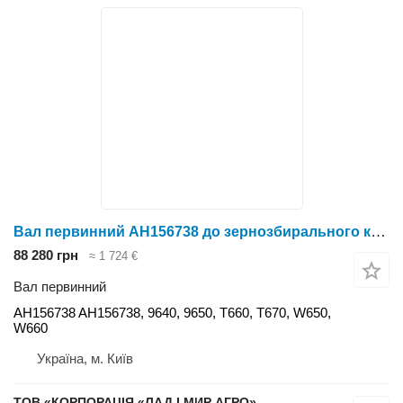
Вал первинний AH156738 до зернозбирального комбайна John Deere 9640
88 280 грн
≈ 1 724 €
Вал первинний
AH156738 AH156738, 9640, 9650, T660, T670, W650,
W660
Україна, м. Київ
ТОВ «КОРПОРАЦІЯ «ЛАД І МИР АГРО»