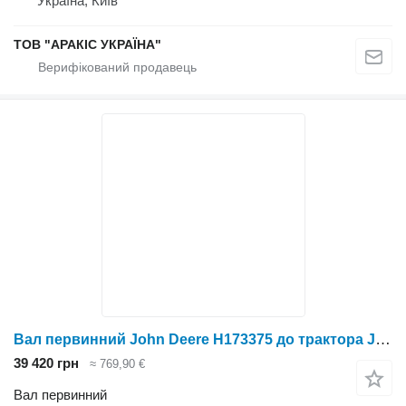
Україна, Київ
ТОВ "АРАКІС УКРАЇНА"
Вал первинний John Deere H173375 до трактора John Deere 9470, 9560, 9770, S550, S660, S680, S770, S790
39 420 грн
≈ 769,90 €
Вал первинний