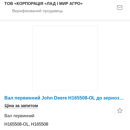
ТОВ «КОРПОРАЦІЯ «ЛАД І МИР АГРО»
Вал первинний John Deere H165508-OL до зернозбирального комбайна John Deere 1450
Ціна за запитом
Вал первинний
H165508-OL, H165508