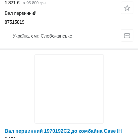
1 871 €
≈ 95 800 грн
Вал первинний
87515819
Україна, смт. Слобожанське
Вал первинний 1970192C2 до комбайна Case IH