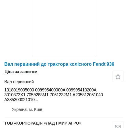
Вал первинний до трактора колісного Fendt 936
Ціна за запитом
Вал первинний
1318019005000 009995400000A 009995410200A
3010373X1 7059288M1 7061232M1 A205812051040
A385300021010...
Україна, м. Київ
ТОВ «КОРПОРАЦІЯ «ЛАД І МИР АГРО»