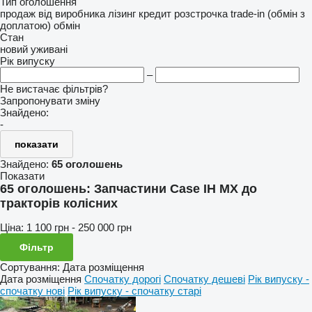
Тип оголошення
продаж
від виробника
лізинг
кредит
розстрочка
trade-in (обмін з
доплатою)
обмін
Стан
новий
уживані
Рік випуску
–
Не вистачає фільтрів?
Запропонувати зміну
Знайдено:
-
показати
Знайдено:
65 оголошень
Показати
65 оголошень:
Запчастини Case IH MX до
тракторів колісних
Ціна:
1 100 грн - 250 000 грн
Фільтр
Сортування
:
Дата розміщення
Дата розміщення
Спочатку дорогі
Спочатку дешеві
Рік випуску -
спочатку нові
Рік випуску - спочатку старі