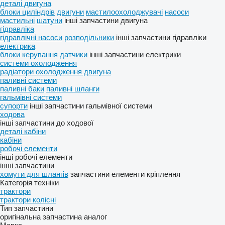
деталі двигуна
блоки циліндрів
двигуни
мастилоохолоджувачі
насоси
мастильні
шатуни
інші запчастини двигуна
гідравліка
гідравлічні насоси
розподільники
інші запчастини гідравліки
електрика
блоки керування
датчики
інші запчастини електрики
системи охолодження
радіатори охолодження двигуна
паливні системи
паливні баки
паливні шланги
гальмівні системи
супорти
інші запчастини гальмівної системи
ходова
інші запчастини до ходової
деталі кабіни
кабіни
робочі елементи
інші робочі елементи
інші запчастини
хомути для шлангів
запчастини
елементи кріплення
Категорія техніки
трактори
трактори колісні
Тип запчастини
оригінальна запчастина
аналог