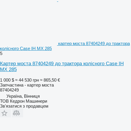
картер моста 87404249 до трактора
колісного Case IH MX 285
5
Картер моста 87404249 до трактора колісного Case IH
MX 285
1 000 $
≈ 44 530 грн
≈ 865,50 €
Запчастина - картер моста
87404249
Україна, Вінниця
ТОВ Кедрон Машинери
Зв'язатися з продавцем