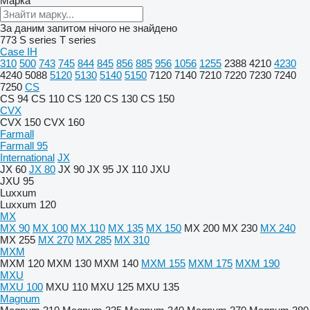
Марка
За даним запитом нічого не знайдено
773
S series
T series
Case IH
310
500
743
745
844
845
856
885
956
1056
1255
2388
4210
4230
4240
5088
5120
5130
5140
5150
7120
7140
7210
7220
7230
7240
7250
CS
CS 94
CS 110
CS 120
CS 130
CS 150
CVX
CVX 150
CVX 160
Farmall
Farmall 95
International
JX
JX 60
JX 80
JX 90
JX 95
JX 110
JXU
JXU 95
Luxxum
Luxxum 120
MX
MX 90
MX 100
MX 110
MX 135
MX 150
MX 200
MX 230
MX 240
MX 255
MX 270
MX 285
MX 310
MXM
MXM 120
MXM 130
MXM 140
MXM 155
MXM 175
MXM 190
MXU
MXU 100
MXU 110
MXU 125
MXU 135
Magnum