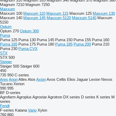
Magnum 310
Magnum 335
Magnum 340
Magnum 370
Magnum 380
Magnum 7210
Magnum 7250
Maxxum
Maxxum 100
Maxxum 110
Maxxum 115
Maxxum 125
Maxxum 130
Maxxum 140
Maxxum 145
Maxxum 5120
Maxxum 5140
Maxxum
5150
Optum
Optum 270
Optum 300
Puma
Puma 125
Puma 130
Puma 145
Puma 150
Puma 155
Puma 160
Puma 165
Puma 175
Puma 180
Puma 185
Puma 200
Puma 210
Puma 230
Puma CVX
STX
STX 500
Steiger
Steiger 500
Steiger 600
450
735
950
C-series
Ares
Arion
Atles
Atos
Axion
Axos
Celtis
Elios
Jaguar
Lexion
Nexos
Tucano
Xerion
990
995
BF
D-series
Agrofarm
Agroplus
Agrostar
Agrotron
DX series
D series
K series
M
series
Fendt
F-series
Katana
Vario
Xylon
760
860