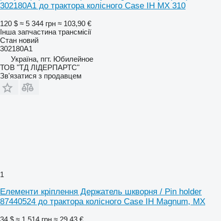
302180A1 до трактора колісного Case IH MX 310
120 $
≈ 5 344 грн
≈ 103,90 €
Інша запчастина трансмісії
Стан
новий
302180A1
Україна, пгт. Юбилейное
ТОВ "ТД ЛІДЕРПАРТС"
Зв'язатися з продавцем
1
Елементи кріплення Держатель шкворня / Pin holder
87440524 до трактора колісного Case IH Magnum, MX
34 $
≈ 1 514 грн
≈ 29,43 €