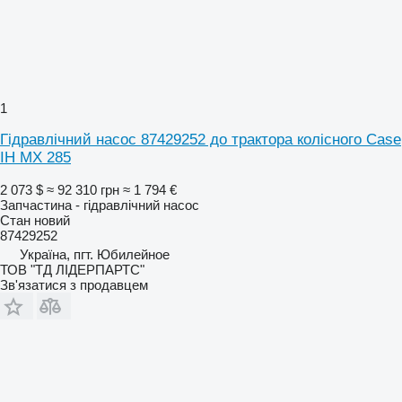
1
Гідравлічний насос 87429252 до трактора колісного Case
IH MX 285
2 073 $
≈ 92 310 грн
≈ 1 794 €
Запчастина - гідравлічний насос
Стан
новий
87429252
Україна, пгт. Юбилейное
ТОВ "ТД ЛІДЕРПАРТС"
Зв'язатися з продавцем