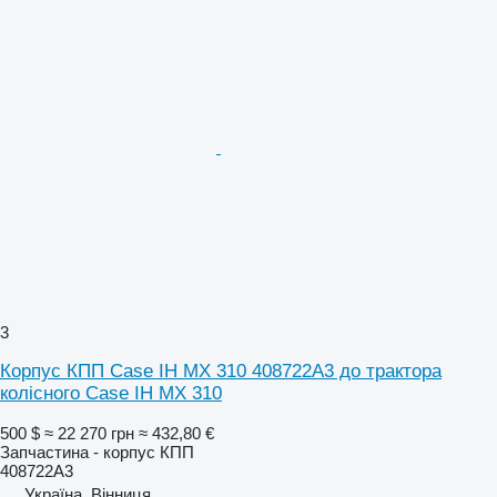
3
Корпус КПП Case IH MX 310 408722A3 до трактора
колісного Case IH MX 310
500 $
≈ 22 270 грн
≈ 432,80 €
Запчастина - корпус КПП
408722A3
Україна, Вінниця