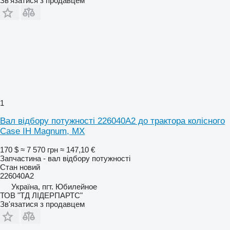
Зв'язатися з продавцем
1
Вал відбору потужності 226040A2 до трактора колісного
Case IH Magnum, MX
170 $
≈ 7 570 грн
≈ 147,10 €
Запчастина - вал відбору потужності
Стан
новий
226040A2
Україна, пгт. Юбилейное
ТОВ "ТД ЛІДЕРПАРТС"
Зв'язатися з продавцем