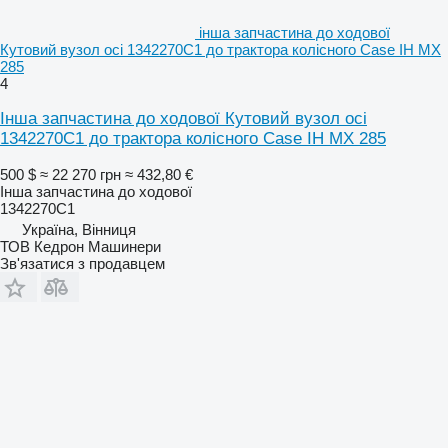
інша запчастина до ходової
Кутовий вузол осі 1342270C1 до трактора колісного Case IH MX
285
4
Інша запчастина до ходової Кутовий вузол осі
1342270C1 до трактора колісного Case IH MX 285
500 $
≈ 22 270 грн
≈ 432,80 €
Інша запчастина до ходової
1342270C1
Україна, Вінниця
ТОВ Кедрон Машинери
Зв'язатися з продавцем