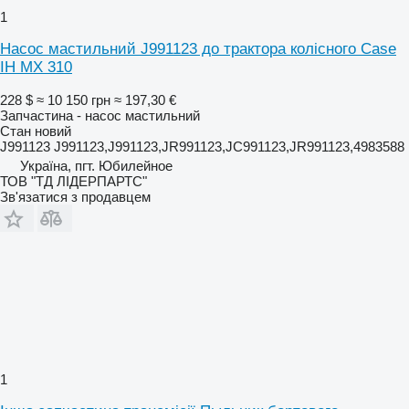
1
Насос мастильний J991123 до трактора колісного Case
IH MX 310
228 $
≈ 10 150 грн
≈ 197,30 €
Запчастина - насос мастильний
Стан
новий
J991123 J991123,J991123,JR991123,JC991123,JR991123,4983588
Україна, пгт. Юбилейное
ТОВ "ТД ЛІДЕРПАРТС"
Зв'язатися з продавцем
1