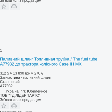
Зв'язатися з продавцем
1
Паливний шланг Топливная трубка / The fuel tube
A77932 до трактора колісного Case IH MX
312 $
≈ 13 890 грн
≈ 270 €
Запчастина - паливний шланг
Стан
новий
A77932
Україна, пгт. Юбилейное
ТОВ "ТД ЛІДЕРПАРТС"
Зв'язатися з продавцем