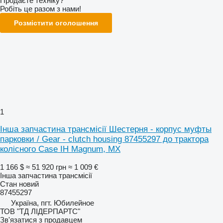
Продаєте техніку?
Робіть це разом з нами!
Розмістити оголошення
1
Інша запчастина трансмісії Шестерня - корпус муфты
парковки / Gear - clutch housing 87455297 до трактора
колісного Case IH Magnum, MX
1 166 $
≈ 51 920 грн
≈ 1 009 €
Інша запчастина трансмісії
Стан
новий
87455297
Україна, пгт. Юбилейное
ТОВ "ТД ЛІДЕРПАРТС"
Зв'язатися з продавцем