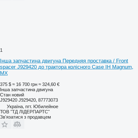
1
Інша запчастина двигуна Передняя проставка / Front
spacer J929420 до трактора колісного Case IH Magnum,
MX
375 $
≈ 16 700 грн
≈ 324,60 €
Інша запчастина двигуна
Стан
новий
J929420 J929420, 87773073
Україна, пгт. Юбилейное
ТОВ "ТД ЛІДЕРПАРТС"
Зв'язатися з продавцем