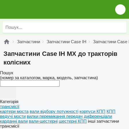
Запчастини
Запчастини Case IH
Запчастини Case
Запчастини Case IH MX до тракторів
колісних
Пошук
(номер за каталогом, марка, модель, запчастина)
Категорія
трансмісії
картери моста
вали відбору потужності
корпуси КПП
КПП
ведучі мости
вилки перемикання передач
диференціали
карданні вали
вали-шестерні
шестерні КПП
інші запчастини
трансмісії