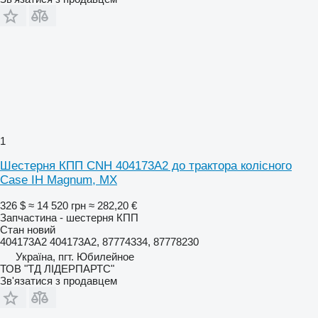
1
Шестерня КПП CNH 404173A2 до трактора колісного
Case IH Magnum, MX
326 $
≈ 14 520 грн
≈ 282,20 €
Запчастина - шестерня КПП
Стан
новий
404173A2 404173A2, 87774334, 87778230
Україна, пгт. Юбилейное
ТОВ "ТД ЛІДЕРПАРТС"
Зв'язатися з продавцем