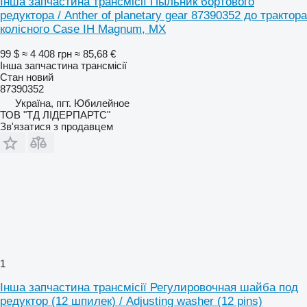
Інша запчастина трансмісії Пыльник бортового
редуктора / Anther of planetary gear 87390352 до трактора
колісного Case IH Magnum, MX
99 $
≈ 4 408 грн
≈ 85,68 €
Інша запчастина трансмісії
Стан
новий
87390352
Україна, пгт. Юбилейное
ТОВ "ТД ЛІДЕРПАРТС"
Зв'язатися з продавцем
1
Інша запчастина трансмісії Регулировочная шайба под
редуктор (12 шпилек) / Adjusting washer (12 pins)