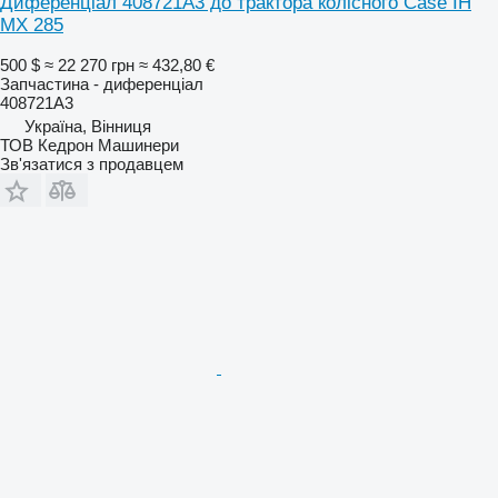
Диференціал 408721A3 до трактора колісного Case IH
MX 285
500 $
≈ 22 270 грн
≈ 432,80 €
Запчастина - диференціал
408721A3
Україна, Вінниця
ТОВ Кедрон Машинери
Зв'язатися з продавцем