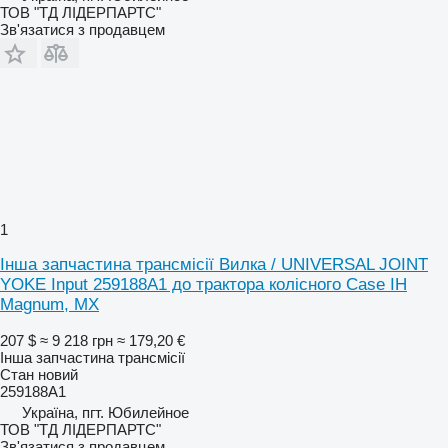
ТОВ "ТД ЛІДЕРПАРТС"
Зв'язатися з продавцем
1
Інша запчастина трансмісії Вилка / UNIVERSAL JOINT
YOKE Input 259188A1 до трактора колісного Case IH
Magnum, MX
207 $
≈ 9 218 грн
≈ 179,20 €
Інша запчастина трансмісії
Стан
новий
259188A1
Україна, пгт. Юбилейное
ТОВ "ТД ЛІДЕРПАРТС"
Зв'язатися з продавцем