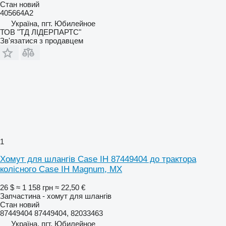
Стан
новий
405664A2
Україна, пгт. Юбилейное
ТОВ "ТД ЛІДЕРПАРТС"
Зв'язатися з продавцем
1
Хомут для шлангів Case IH 87449404 до трактора
колісного Case IH Magnum, MX
26 $
≈ 1 158 грн
≈ 22,50 €
Запчастина - хомут для шлангів
Стан
новий
87449404 87449404, 82033463
Україна, пгт. Юбилейное