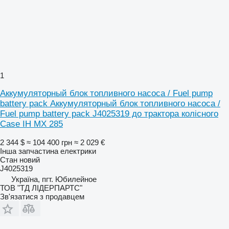
1
Аккумуляторный блок топливного насоса / Fuel pump
battery pack Аккумуляторный блок топливного насоса /
Fuel pump battery pack J4025319 до трактора колісного
Case IH MX 285
2 344 $
≈ 104 400 грн
≈ 2 029 €
Інша запчастина електрики
Стан
новий
J4025319
Україна, пгт. Юбилейное
ТОВ "ТД ЛІДЕРПАРТС"
Зв'язатися з продавцем