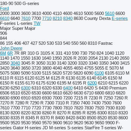
180-90
500
G-series
Ford
2000
3000
3600
3610
4000
4110
4600
4610
5000
5600
5610
6600
6610
6640
7610
7700
7710
8210
8340
8630
County
Dexta
E-series
F-series
L-series
TW
Major
Super Major
906
844
86
155
406
407
427
520
530
533
540
550
560
8310
Fastrac
John Deere
6M
6R
7R
8R
310 G
310S K
331
410
590
730
750
824
1040
1120
1140
1470
1550
1630
1640
1950
2026 R
2030
2054
2130
2140
2650
2850
3040
3045 R
3050
3130
3140
3200
3320
3340
3350
3400
3415
3420
3640
3650
3720
3800
4040
4055
4650
4755
5055 E
5070 M
5075
5080
5090
5100
5115
5620
5720
5820
6090
6100
6105
6110 M
6110 R
6115
6120
6125 M
6125 R
6130
6135
6140
6145
6150 M
6150 R
6155
6170
6175
6190
6195 M
6195 R
6200
6210
6215
6220
6230
6250
6300
6310
6320
6330
6400
6410
6420 S
6430 Premium
6506
6510
6520
6530
6600
6610
6620
6630
6710
6800
6810
6820
6830
6900
6910
6920
6930
7000
7200
7215 R
7230 R
7250
7260 R
7270 R
7280 R
7290 R
7300
7310 R
7350
7400
7430
7500
7600
7610
7700
7710
7720
7730
7800
7810
7820
7830
7920
7930
8100
8130
8200
8220
8230
8260 R
8270 R
8285 R
8295
8300
8310
8320
8330
8335 R
8345 R
8370 R
8400
8420
8430
8500
8520
8530
8600
9500
9520
9530
9560
9570
9600
9610
9620
9630
9650
9900
F-
series
Gator
H-series
JD
M-series
S-series
StarFire
T-series
W-