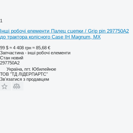
1
Інші робочі елементи Палец сцепки / Grip pin 297750A2
до трактора колісного Case IH Magnum, MX
99 $
≈ 4 408 грн
≈ 85,68 €
Запчастина - інші робочі елементи
Стан
новий
297750A2
Україна, пгт. Юбилейное
ТОВ "ТД ЛІДЕРПАРТС"
Зв'язатися з продавцем