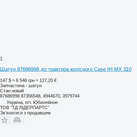
1
Шатун 87686998 до трактора колісного Case IH MX 310
147 $
≈ 6 546 грн
≈ 127,20 €
Запчастина - шатун
Стан
новий
87686998 87356548, 4944670, 3979744
Україна, пгт. Юбилейное
ТОВ "ТД ЛІДЕРПАРТС"
Зв'язатися з продавцем