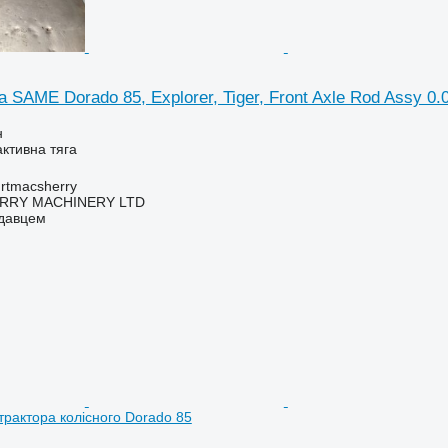
а SAME Dorado 85, Explorer, Tiger, Front Axle Rod Assy 0.
н
активна тяга
urtmacsherry
RY MACHINERY LTD
одавцем
трактора колісного Dorado 85