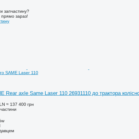
и запчастину?
у прямо зараз!
стину
ого SAME Laser 110
E Rear axle Same Laser 110 26931110 до трактора колісн
PLN
≈ 137 400 грн
пчастини
ów
M
одавцем