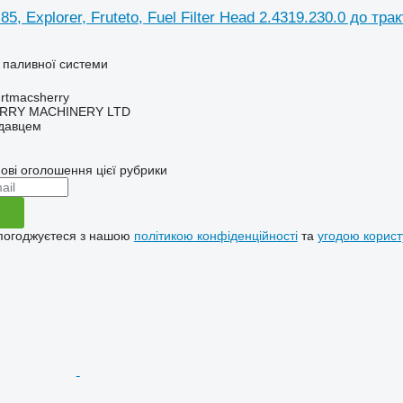
, Explorer, Fruteto, Fuel Filter Head 2.4319.230.0 до тра
 паливної системи
urtmacsherry
RY MACHINERY LTD
одавцем
ові оголошення цієї рубрики
 погоджуєтеся з нашою
політикою конфіденційності
та
угодою корист