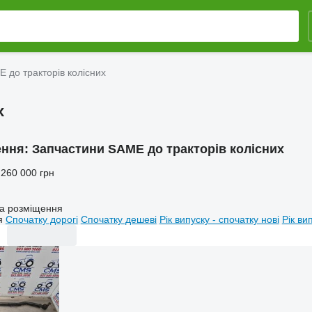
 до тракторів колісних
х
ення:
Запчастини SAME до тракторів колісних
 260 000 грн
а розміщення
я
Спочатку дорогі
Спочатку дешеві
Рік випуску - спочатку нові
Рік ви