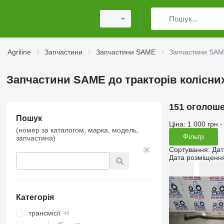
Agriline
Запчастини
Запчастини SAME
Запчастини SAME
Запчастини SAME до тракторів колісни
151 оголош
Пошук
Ціна:
1 000 грн -
(номер за каталогом, марка, модель,
Фільтр
запчастина)
Сортування
:
Дат
Дата розміщенн
Категорія
трансмісії