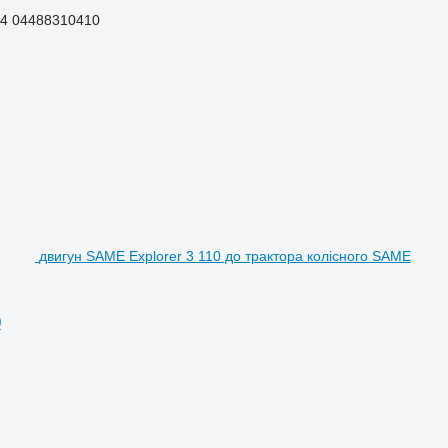
4 04488310410
двигун SAME Explorer 3 110 до трактора колісного SAME
0