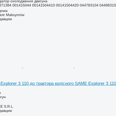
діатор охолодження двигуна
71384 001415044 00141504410 00141504420 044783104 04488310
gowa
iotr Maksymów
одавцем
xplorer 3 110 до трактора колісного SAME Explorer 3 11
н
игун
E S.R.L.
одавцем