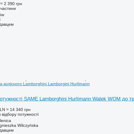
≈ 2 390 грн
пчастини
ów
M
одавцем
 колісного Lamborghini Lamborgini Hurlimann
отужності SAME Lamborghini Hurlimann Walek WOM до тра
PLN
≈ 14 340 грн
 відбору потужності
lenica
gnieszka Wilczyńska
одавцем