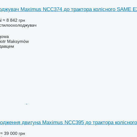
оджувач Maximus NCC374 до трактора колісного SAME
N
≈ 8 842 грн
астилоохолоджувач
gowa
iotr Maksymów
одавцем
лодження двигуна Maximus NCC395 до трактора коліс
≈ 39 000 грн