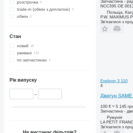
Запчастина - ра
International
3040
3085
розстрочка
NCC395 OE 0013
JX
3045 R
3095
trade-in (обмін з доплатою)
Польща, Kar
Luxxum
3050
3640
обмін
P.W. MAXIMUS P
Зв'язатися з пр
MX
3130
3645
MXM
3140
4235
Стан
MXU
3200
4245
Magnum
3320
4255
новий
Maxxum
3340
4345
уживані
Optum
3350
4355
по запчастинах
Puma
3400
5425
STX
3415
5435
Steiger
3420
5440
Рік випуску
Explorer 3 110
4
3640
5445
3650
5450
–
Двигун SAME E
3720
5455
100 €
≈ 5 145 гр
3800
5460
Запчастина - дв
4040
5465
Румунія
LA PETIT FRANC
4055
5610
Зв'язатися з пр
4650
5611
Не вистачає фільтрів?