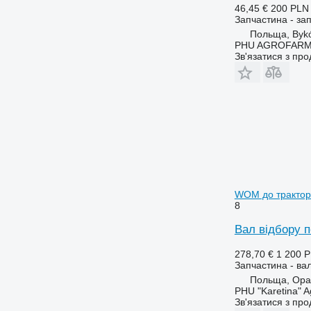
46,45 €
200 PLN
6125 R
6480
Запчастина - за
6130
6485
Польща, Byk
PHU AGROFAR
6135
6490
Зв'язатися з пр
6140
6495
6145
6499
6150 M
6713
6150 R
6715
6155
6716
6170
7274
6175
7278
6190
7465
WOM до трактора
6195 M
7475
8
6195 R
7480
Вал відбору п
6200
7495
6210
7616
278,70 €
1 200 
6215
7618
Запчастина - вал
Польща, Opa
6220
7620
PHU "Karetina" A
6230
7716
Зв'язатися з пр