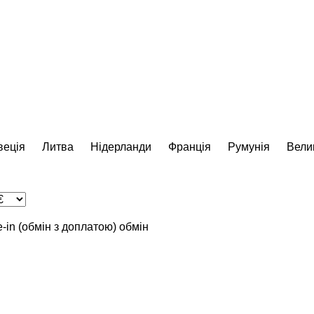
еція
Литва
Нідерланди
Франція
Румунія
Вели
e-in (обмін з доплатою)
обмін