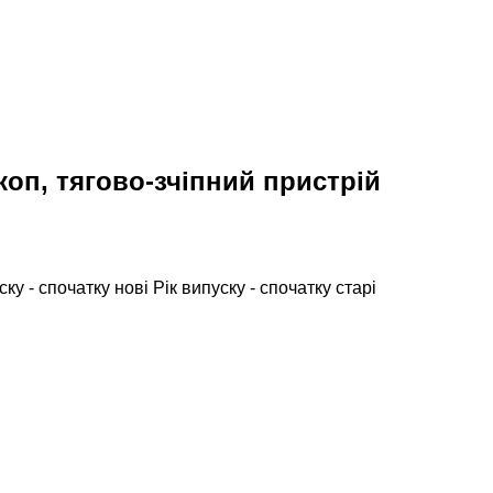
коп, тягово-зчіпний пристрій
ску - спочатку нові
Рік випуску - спочатку старі