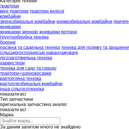
Категорія техніки
трактори
міні-трактори
трактори колісні
комбайни
зернозбиральні комбайни
кормозбиральні комбайни
причіп
жниварки
жниварки зернові
жниварки роторні
ґрунтообробна техніка
борони
посівна та садильна техніка
техніка для поливу та зрошенн
сільськогосподарські навантажувачі
лісозаготівельна техніка
харвестери
техніка для саду та городу
трактори-газонокосарки
картопляна техніка
картоплезбиральні комбайни
інша сільгосптехніка
показати всі
Тип запчастини
оригінальна запчастина
аналог
показати всі
Марка
За даним запитом нічого не знайдено