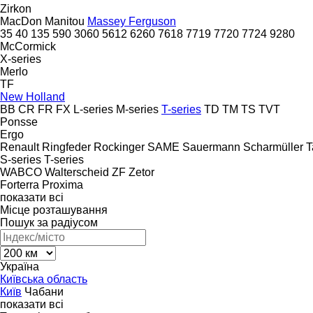
Zirkon
MacDon
Manitou
Massey Ferguson
35
40
135
590
3060
5612
6260
7618
7719
7720
7724
9280
McCormick
X-series
Merlo
TF
New Holland
BB
CR
FR
FX
L-series
M-series
T-series
TD
TM
TS
TVT
Ponsse
Ergo
Renault
Ringfeder
Rockinger
SAME
Sauermann
Scharmüller
T
S-series
T-series
WABCO
Walterscheid
ZF
Zetor
Forterra
Proxima
показати всі
Місце розташування
Пошук за радіусом
Україна
Київська область
Київ
Чабани
показати всі