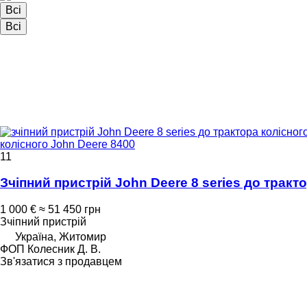
Всі
Всі
колісного John Deere 8400
11
Зчіпний пристрій John Deere 8 series до тракт
1 000 €
≈ 51 450 грн
Зчіпний пристрій
Україна, Житомир
ФОП Колесник Д. В.
Зв'язатися з продавцем