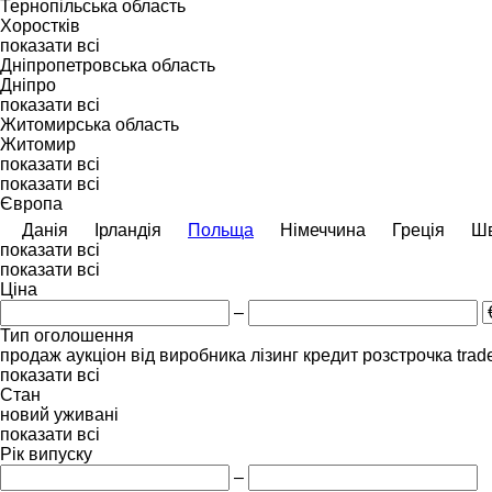
Тернопільська область
Хоростків
показати всі
Дніпропетровська область
Дніпро
показати всі
Житомирська область
Житомир
показати всі
показати всі
Європа
Данія
Ірландія
Польща
Німеччина
Греція
Шв
показати всі
показати всі
Ціна
–
Тип оголошення
продаж
аукціон
від виробника
лізинг
кредит
розстрочка
trad
показати всі
Стан
новий
уживані
показати всі
Рік випуску
–