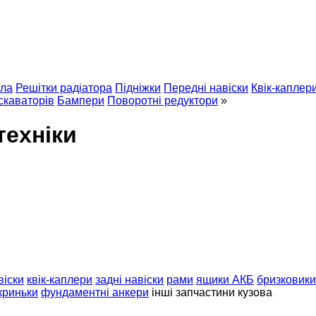
ла
Решітки радіатора
Підніжки
Передні навіски
Квік-каплер
скаваторів
Бампери
Поворотні редуктори
»
техніки
віски
квік-каплери
задні навіски
рами
ящики АКБ
бризковики
криньки
фундаментні анкери
інші запчастини кузова