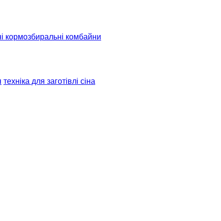
ні кормозбиральні комбайни
я
техніка для заготівлі сіна