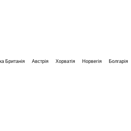
ка Британія
Австрія
Хорватія
Норвегія
Болгарія