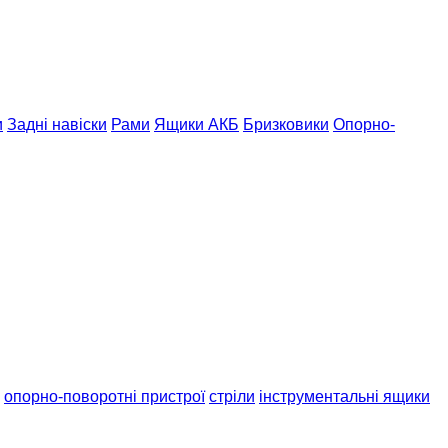
и
Задні навіски
Рами
Ящики АКБ
Бризковики
Опорно-
опорно-поворотні пристрої
стріли
інструментальні ящики