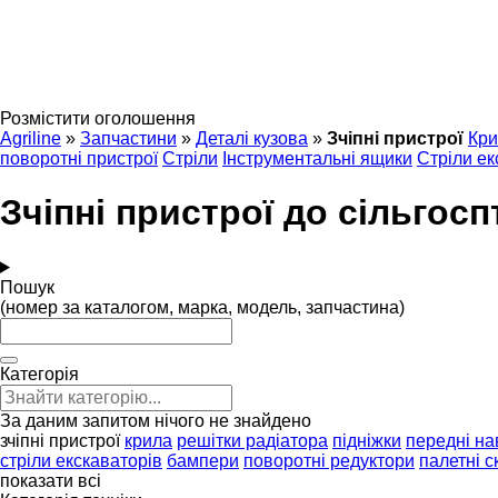
Розмістити оголошення
Agriline
»
Запчастини
»
Деталі кузова
»
Зчіпні пристрої
Кри
поворотні пристрої
Стріли
Інструментальні ящики
Стріли ек
Зчіпні пристрої до сільгосп
Пошук
(номер за каталогом, марка, модель, запчастина)
Категорія
За даним запитом нічого не знайдено
зчіпні пристрої
крила
решітки радіатора
підніжки
передні на
стріли екскаваторів
бампери
поворотні редуктори
палетні с
показати всі