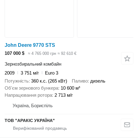
John Deere 9770 STS
107 000 $
≈ 4 765 000 грн
≈ 92 610 €
Зернозбиральний комбайн
2009
3 751 м/г
Euro 3
Потужність
360 к.с. (265 кВт)
Паливо
дизель
Об'єм зернового бункера
10 600 м³
Напрацювання ротора
2 713 м/г
Україна, Бориспіль
ТОВ "АРАКІС УКРАЇНА"