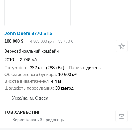
John Deere 9770 STS
108 000 $
≈ 4 809 000 грн
≈ 93 470 €
Зернозбиральний комбайн
2010
2 748 м/г
Потужність
392 к.с. (288 кВт)
Паливо
дизель
Об'єм зернового бункера
10 600 м³
Висота вивантаження
4,4 м
Швидкість пересування
30 км/год
Україна, м. Одеса
ТОВ ХАРВЕСТІНГ