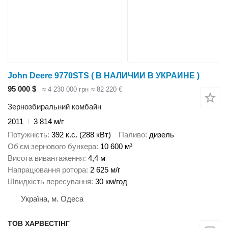
John Deere 9770STS ( В НАЛИЧИИ В УКРАИНЕ )
95 000 $
≈ 4 230 000 грн
≈ 82 220 €
Зернозбиральний комбайн
2011
3 814 м/г
Потужність
392 к.с. (288 кВт)
Паливо
дизель
Об'єм зернового бункера
10 600 м³
Висота вивантаження
4,4 м
Напрацювання ротора
2 625 м/г
Швидкість пересування
30 км/год
Україна, м. Одеса
ТОВ ХАРВЕСТІНГ