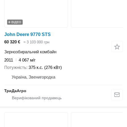
ВІДЕО
John Deere 9770 STS
60 320 €
≈ 3 103 000 грн
Зернозбиральний комбайн
2011
4 067 м/г
Потужність
375 к.с. (276 кВт)
Україна, Звенигородка
ТриДаАгро