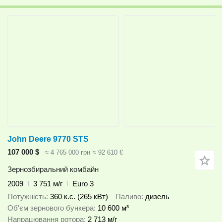
John Deere 9770 STS
107 000 $
≈ 4 765 000 грн
≈ 92 610 €
Зернозбиральний комбайн
2009
3 751 м/г
Euro 3
Потужність
360 к.с. (265 кВт)
Паливо
дизель
Об'єм зернового бункера
10 600 м³
Напрацювання ротора
2 713 м/г