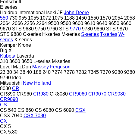
Fortschritt
E series
Haldrup
International
Iseki
JF
John Deere
550
730
955
1055
1072
1075
1188
1450
1550
1570
2054
2058
2064
2066
2256
2264
9500
9560
9600
9610
9640
9650
9660
9670 STS
9680
9750
9760 STS
9770
9780
9860 STS
9870
STS
9880
C-series
H-series
M-series
S-series
T-series
W-
series
X-series
Kemper
Krone
Big X
Kubota
Laverda
310
3600
3650
L-series
M-series
Lovol
MacDon
Massey Ferguson
23
30
34
38
40
186
240
7274
7278
7282
7345
7370
9280
9380
9790
Ideal
Mitsubishi
New Holland
8030
CR
CR890
CR960
CR980
CR8080
CR9060
CR9070
CR9080
CR9090
CS
CS 540
CS 660
CS 6080
CS 6090
CSX
CSX 7040
CSX 7080
CX
CX 5
CX 5.80