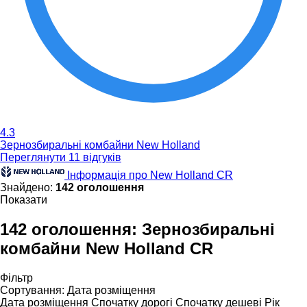
4.3
Зернозбиральні комбайни New Holland
Переглянути 11 відгуків
Інформація про New Holland CR
Знайдено:
142 оголошення
Показати
142 оголошення:
Зернозбиральні
комбайни New Holland CR
Фільтр
Сортування
:
Дата розміщення
Дата розміщення
Спочатку дорогі
Спочатку дешеві
Рік