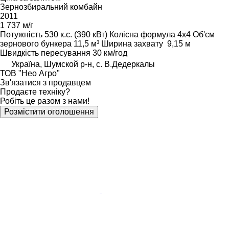
Зернозбиральний комбайн
2011
1 737 м/г
Потужність
530 к.с. (390 кВт)
Колісна формула
4x4
Об'єм
зернового бункера
11,5 м³
Ширина захвату
9,15 м
Швидкість пересування
30 км/год
Україна, Шумской р-н, с. В.Дедеркалы
ТОВ "Нео Агро"
Зв'язатися з продавцем
Продаєте техніку?
Робіть це разом з нами!
Розмістити оголошення