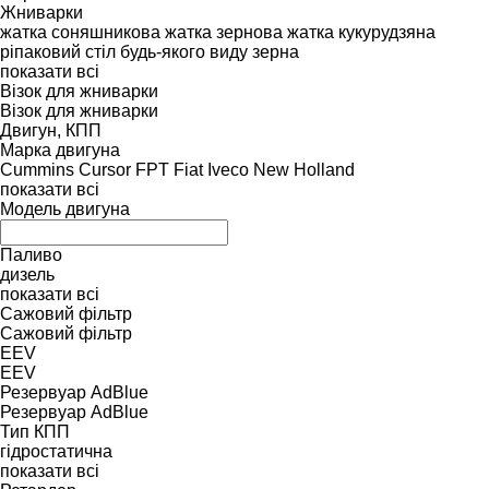
Жниварки
жатка соняшникова
жатка зернова
жатка кукурудзяна
ріпаковий стіл
будь-якого виду зерна
показати всі
Візок для жниварки
Візок для жниварки
Двигун, КПП
Марка двигуна
Cummins
Cursor
FPT
Fiat
Iveco
New Holland
показати всі
Модель двигуна
Паливо
дизель
показати всі
Сажовий фільтр
Сажовий фільтр
EEV
EEV
Резервуар AdBlue
Резервуар AdBlue
Тип КПП
гідростатична
показати всі