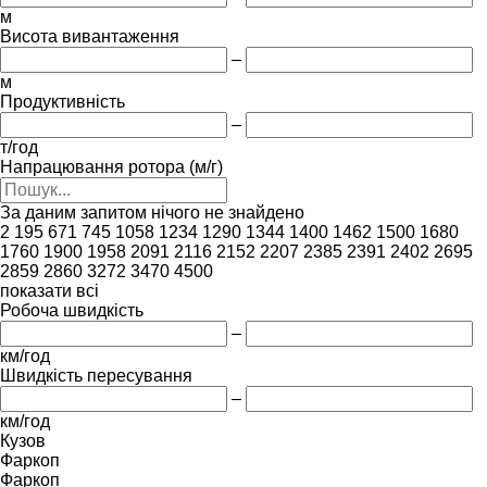
м
Висота вивантаження
–
м
Продуктивність
–
т/год
Напрацювання ротора (м/г)
За даним запитом нічого не знайдено
2
195
671
745
1058
1234
1290
1344
1400
1462
1500
1680
1760
1900
1958
2091
2116
2152
2207
2385
2391
2402
2695
2859
2860
3272
3470
4500
показати всі
Робоча швидкість
–
км/год
Швидкість пересування
–
км/год
Кузов
Фаркоп
Фаркоп