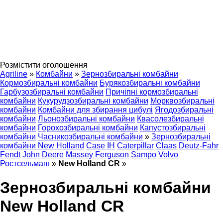
Розмістити оголошення
Agriline
»
Комбайни
»
Зернозбиральні комбайни
Кормозбиральні комбайни
Бурякозбиральні комбайни
Гарбузозбиральні комбайни
Причіпні кормозбиральні
комбайни
Кукурудзозбиральні комбайни
Морквозбиральні
комбайни
Комбайни для збирання цибулі
Ягодозбиральні
комбайни
Льонозбиральні комбайни
Квасолезбиральні
комбайни
Горохозбиральні комбайни
Капустозбиральні
комбайни
Часникозбиральні комбайни
»
Зернозбиральні
комбайни New Holland
Case IH
Caterpillar
Claas
Deutz-Fahr
Fendt
John Deere
Massey Ferguson
Sampo
Volvo
Ростсельмаш
»
New Holland CR
»
Зернозбиральні комбайни
New Holland CR