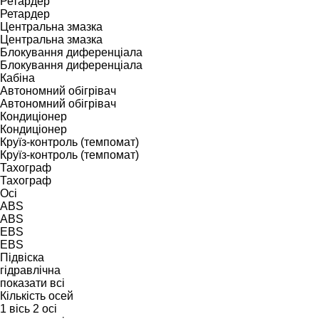
Ретардер
Ретардер
Центральна змазка
Центральна змазка
Блокування диференціала
Блокування диференціала
Кабіна
Автономний обігрівач
Автономний обігрівач
Кондиціонер
Кондиціонер
Круїз-контроль (темпомат)
Круїз-контроль (темпомат)
Тахограф
Тахограф
Осі
ABS
ABS
EBS
EBS
Підвіска
гідравлічна
показати всі
Кількість осей
1 вісь
2 осі