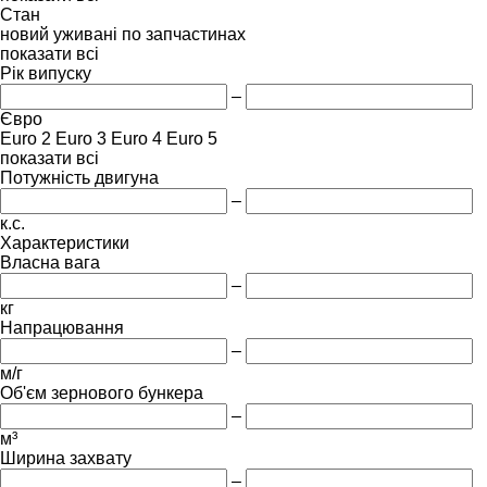
Стан
новий
уживані
по запчастинах
показати всі
Рік випуску
–
Євро
Euro 2
Euro 3
Euro 4
Euro 5
показати всі
Потужність двигуна
–
к.с.
Характеристики
Власна вага
–
кг
Напрацювання
–
м/г
Об'єм зернового бункера
–
м³
Ширина захвату
–