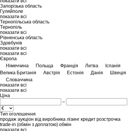
показати всі
Запорізька область
Гуляйполе
показати всі
Тернопільська область
Тернопіль
показати всі
Рівненська область
Здовбунів
показати всі
показати всі
Європа
Німеччина
Польща
Франція
Литва
Іспанія
Велика Британія
Австрія
Естонія
Данія
Швеція
Словаччина
показати всі
показати всі
Ціна
–
Тип оголошення
продаж
аукціон
від виробника
лізинг
кредит
розстрочка
trade-in (обмін з доплатою)
обмін
показати всі