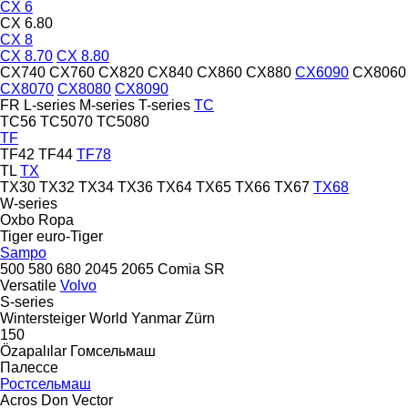
CX 6
CX 6.80
CX 8
CX 8.70
CX 8.80
CX740
CX760
CX820
CX840
CX860
CX880
CX6090
CX8060
CX8070
CX8080
CX8090
FR
L-series
M-series
T-series
TC
TC56
TC5070
TC5080
TF
TF42
TF44
TF78
TL
TX
TX30
TX32
TX34
TX36
TX64
TX65
TX66
TX67
TX68
W-series
Oxbo
Ropa
Tiger
euro-Tiger
Sampo
500
580
680
2045
2065
Comia
SR
Versatile
Volvo
S-series
Wintersteiger
World
Yanmar
Zürn
150
Özapalılar
Гомсельмаш
Палессе
Ростсельмаш
Acros
Don
Vector