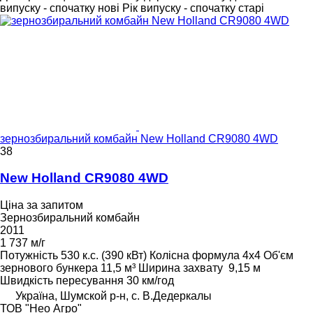
випуску - спочатку нові
Рік випуску - спочатку старі
зернозбиральний комбайн New Holland CR9080 4WD
38
New Holland CR9080 4WD
Ціна за запитом
Зернозбиральний комбайн
2011
1 737 м/г
Потужність
530 к.с. (390 кВт)
Колісна формула
4x4
Об'єм
зернового бункера
11,5 м³
Ширина захвату
9,15 м
Швидкість пересування
30 км/год
Україна, Шумской р-н, с. В.Дедеркалы
ТОВ "Нео Агро"