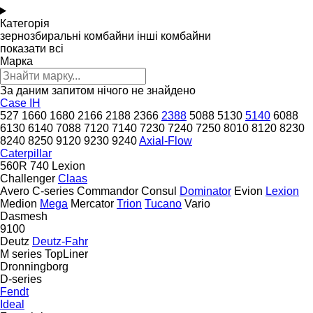
Категорія
зернозбиральні комбайни
інші комбайни
показати всі
Марка
За даним запитом нічого не знайдено
Case IH
527
1660
1680
2166
2188
2366
2388
5088
5130
5140
6088
6130
6140
7088
7120
7140
7230
7240
7250
8010
8120
8230
8240
8250
9120
9230
9240
Axial-Flow
Caterpillar
560R
740
Lexion
Challenger
Claas
Avero
C-series
Commandor
Consul
Dominator
Evion
Lexion
Medion
Mega
Mercator
Trion
Tucano
Vario
Dasmesh
9100
Deutz
Deutz-Fahr
M series
TopLiner
Dronningborg
D-series
Fendt
Ideal