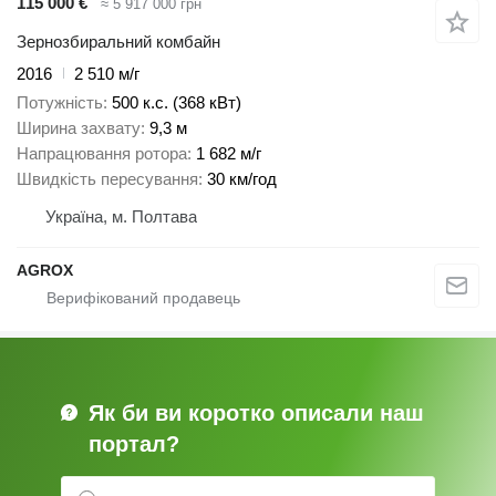
115 000 €
≈ 5 917 000 грн
Зернозбиральний комбайн
2016
2 510 м/г
Потужність
500 к.с. (368 кВт)
Ширина захвату
9,3 м
Напрацювання ротора
1 682 м/г
Швидкість пересування
30 км/год
Україна, м. Полтава
AGROX
Як би ви коротко описали наш
портал?