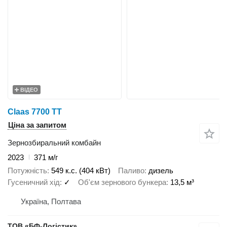
ВІДЕО
Claas 7700 TT
Ціна за запитом
Зернозбиральний комбайн
2023
371 м/г
Потужність
549 к.с. (404 кВт)
Паливо
дизель
Гусеничний хід
✓
Об'єм зернового бункера
13,5 м³
Україна, Полтава
ТОВ «БФ-Логістик»