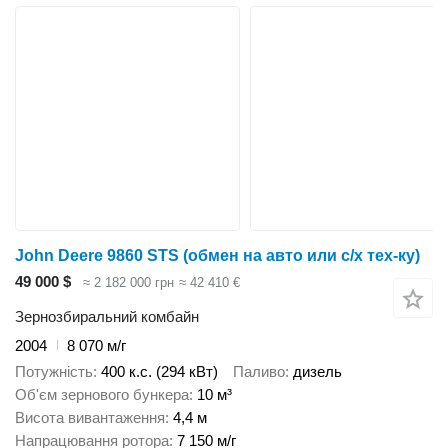
John Deere 9860 STS (обмен на авто или с/х тех-ку)
49 000 $
≈ 2 182 000 грн
≈ 42 410 €
Зернозбиральний комбайн
2004
8 070 м/г
Потужність
400 к.с. (294 кВт)
Паливо
дизель
Об'єм зернового бункера
10 м³
Висота вивантаження
4,4 м
Напрацювання ротора
7 150 м/г