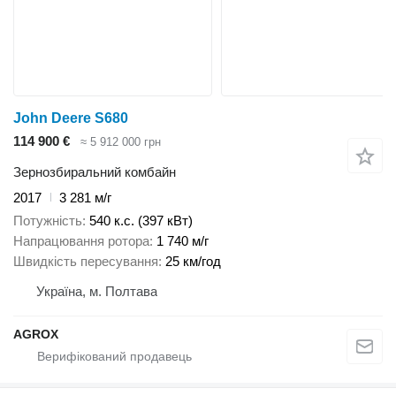
John Deere S680
114 900 €
≈ 5 912 000 грн
Зернозбиральний комбайн
2017
3 281 м/г
Потужність
540 к.с. (397 кВт)
Напрацювання ротора
1 740 м/г
Швидкість пересування
25 км/год
Україна, м. Полтава
AGROX