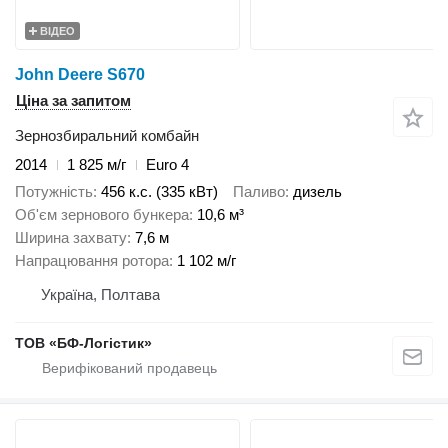
ВІДЕО
John Deere S670
Ціна за запитом
Зернозбиральний комбайн
2014
1 825 м/г
Euro 4
Потужність
456 к.с. (335 кВт)
Паливо
дизель
Об'єм зернового бункера
10,6 м³
Ширина захвату
7,6 м
Напрацювання ротора
1 102 м/г
Україна, Полтава
ТОВ «БФ-Логістик»