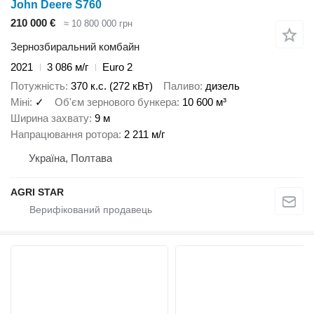
John Deere S760
210 000 €
≈ 10 800 000 грн
Зернозбиральний комбайн
2021
3 086 м/г
Euro 2
Потужність
370 к.с. (272 кВт)
Паливо
дизель
Міні
✓
Об'єм зернового бункера
10 600 м³
Ширина захвату
9 м
Напрацювання ротора
2 211 м/г
Україна, Полтава
AGRI STAR