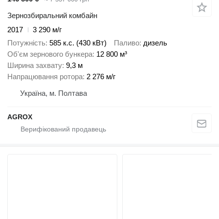
Зернозбиральний комбайн
2017
3 290 м/г
Потужність
585 к.с. (430 кВт)
Паливо
дизель
Об'єм зернового бункера
12 800 м³
Ширина захвату
9,3 м
Напрацювання ротора
2 276 м/г
Україна, м. Полтава
AGROX