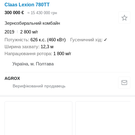
Claas Lexion 780TT
300 000 €
≈ 15 430 000 грн
Зернозбиральний комбайн
2019
2 800 м/г
Потужність
626 к.с. (460 кВт)
Гусеничний хід
✓
Ширина захвату
12,3 м
Напрацювання ротора
1 800 м/г
Україна, м. Полтава
AGROX