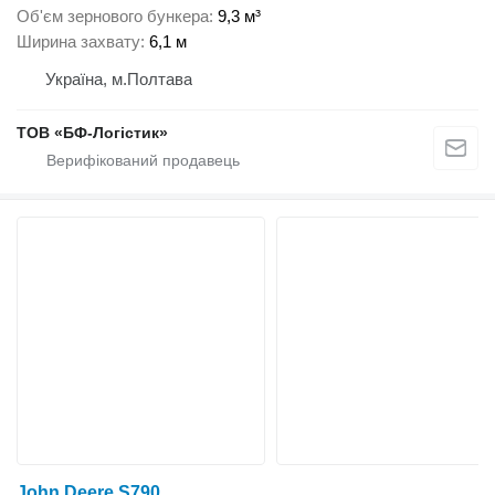
Об'єм зернового бункера
9,3 м³
Ширина захвату
6,1 м
Україна, м.Полтава
ТОВ «БФ-Логістик»
John Deere S790