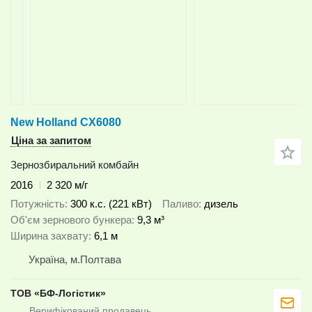
New Holland CX6080
Ціна за запитом
Зернозбиральний комбайн
2016
2 320 м/г
Потужність
300 к.с. (221 кВт)
Паливо
дизель
Об'єм зернового бункера
9,3 м³
Ширина захвату
6,1 м
Україна, м.Полтава
ТОВ «БФ-Логістик»