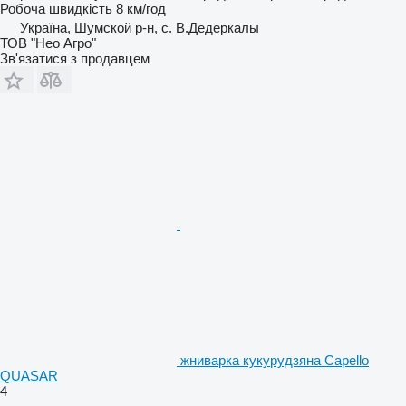
Робоча швидкість
8 км/год
Україна, Шумской р-н, с. В.Дедеркалы
ТОВ "Нео Агро"
Зв'язатися з продавцем
жниварка кукурудзяна Capello
QUASAR
4