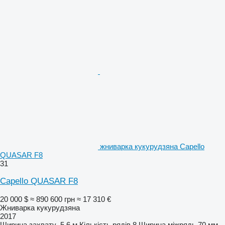
жниварка кукурудзяна Capello
QUASAR F8
31
Capello QUASAR F8
20 000 $
≈ 890 600 грн
≈ 17 310 €
Жниварка кукурудзяна
2017
Ширина захвату
5,6 м
Кількість рядів
8
Ширина міжрядь
70 мм