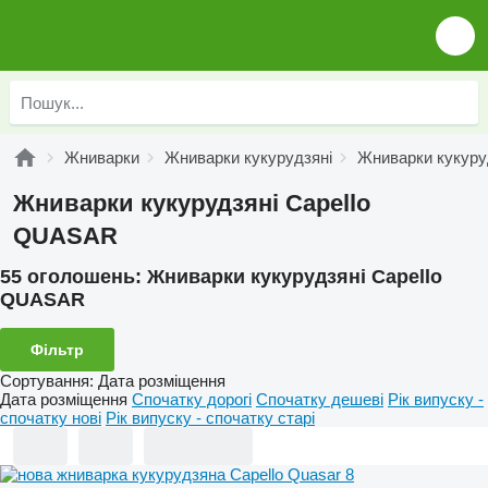
Жниварки
Жниварки кукурудзяні
Жниварки кукуруд
Жниварки кукурудзяні Capello
QUASAR
55 оголошень:
Жниварки кукурудзяні Capello
QUASAR
Фільтр
Сортування
:
Дата розміщення
Дата розміщення
Спочатку дорогі
Спочатку дешеві
Рік випуску -
спочатку нові
Рік випуску - спочатку старі