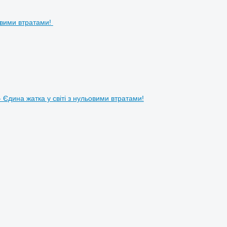
 Єдина жатка у світі з нульовими втратами!