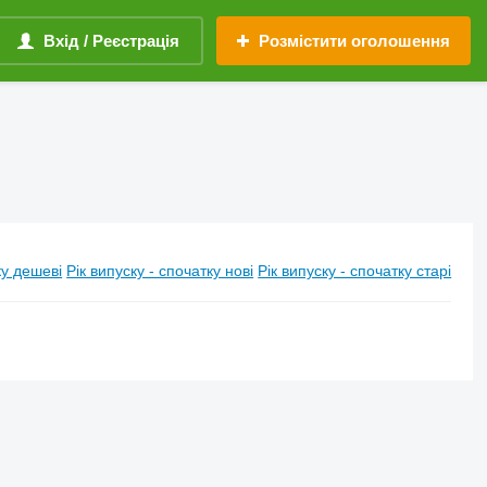
Вхід / Реєстрація
Розмістити оголошення
у дешеві
Рік випуску - спочатку нові
Рік випуску - спочатку старі