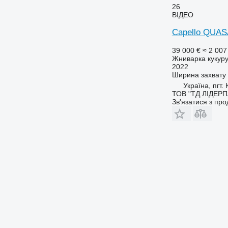
26
ВІДЕО
Capello QUAS
39 000 €
≈ 2 007
Жниварка кукур
2022
Ширина захвату
Україна, пгт
ТОВ "ТД ЛІДЕР
Зв'язатися з пр