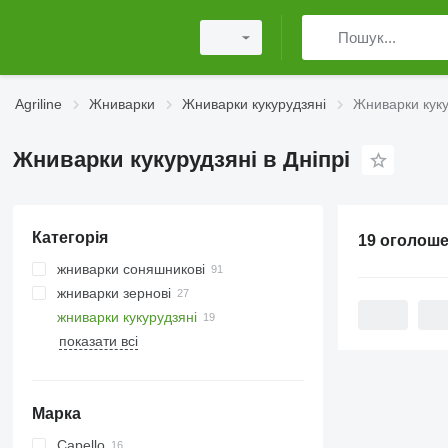
Agriline
Жниварки
Жниварки кукурудзяні
Жниварки куку
Жниварки кукурудзяні в Дніпрі
Категорія
19 оголош
жниварки соняшникові
жниварки зернові
жниварки кукурудзяні
показати всі
Марка
Capello