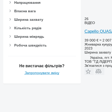
Напрацювання
Власна вага
26
Ширина захвату
ВІДЕО
Кількість рядів
Capello QUAS
Ширина міжрядь
39 000 €
≈ 2 007
Жниварка кукур
Робоча швидкість
2023
Ширина захвату
Україна, пгт
ТОВ "ТД ЛІДЕР
Зв'язатися з пр
Не вистачає фільтрів?
Запропонувати зміну