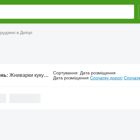
рудзяні в Дніпрі
Сортування
:
Дата розміщення
ень:
Жниварки кукурудзяні в Дніпрі
Дата розміщення
Спочатку дорогі
Спочатк