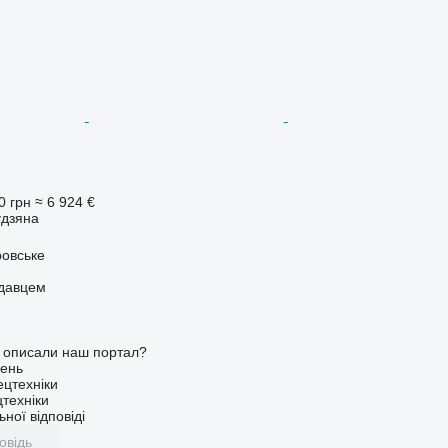
0 грн
≈ 6 924 €
удзяна
ровське
одавцем
о описали наш портал?
ень
ецтехніки
техніки
ної відповіді
овідь