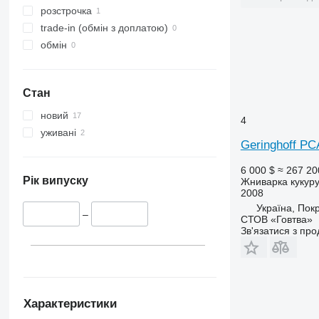
розстрочка
trade-in (обмін з доплатою)
обмін
Стан
новий
4
уживані
Geringhoff PC
6 000 $
≈ 267 20
Рік випуску
Жниварка кукур
2008
Україна, Пок
–
СТОВ «Говтва»
Зв'язатися з пр
Характеристики