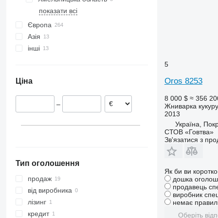
показати всі
Товстолуг
Михнівці
Хмельницький
Одеса
Кропивницький
Бердичів
Новосілки-Гостинні
Харків
Велика Обухівка
Тинна
Червоноград
Європа
Кам'янець-Подільський
Азія
Німеччина
Шепетівка
інші
Польща
Туреччина
Румунія
Узбекистан
Молдова
5
Угорщина
Перу
Oros 8253
Ціна
Нідерланди
Австрія
8 000 $
≈ 356 20
–
Жниварка кукур
Франція
2013
Болгарія
Україна, Пок
показати всі
СТОВ «Говтва»
Зв'язатися з пр
Тип оголошення
Як би ви коротк
продаж
дошка оголош
продавець сп
від виробника
виробник спец
лізинг
немає правиль
кредит
Оберіть відп