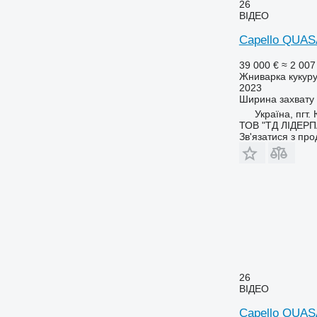
26
ВІДЕО
Capello QUAS
39 000 €
≈ 2 007
Жниварка кукур
2023
Ширина захвату
Україна, пгт
ТОВ "ТД ЛІДЕР
Зв'язатися з пр
26
ВІДЕО
Capello QUAS