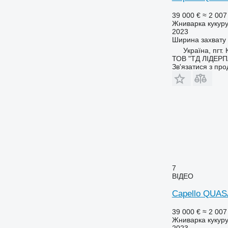
39 000 €
≈ 2 007
Жниварка кукур
2023
Ширина захвату
Україна, пгт
ТОВ "ТД ЛІДЕР
Зв'язатися з пр
7
ВІДЕО
Capello QUAS
39 000 €
≈ 2 007
Жниварка кукур
2023