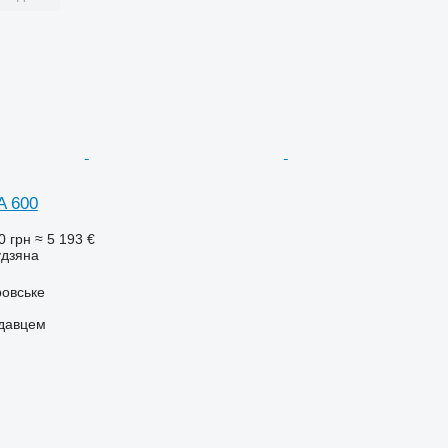
A 600
0 грн
≈ 5 193 €
удзяна
ровське
одавцем