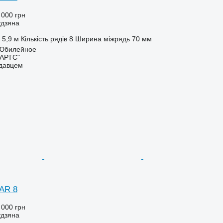
 000 грн
удзяна
5,9 м
Кількість рядів
8
Ширина міжрядь
70 мм
. Юбилейное
ПАРТС"
одавцем
AR 8
 000 грн
удзяна