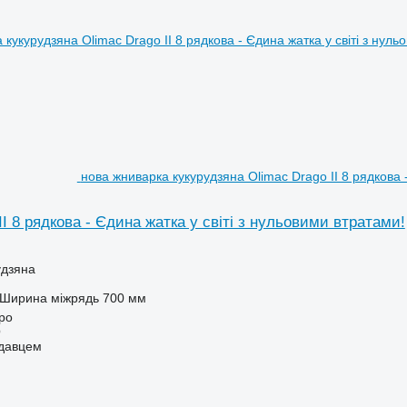
нова жниварка кукурудзяна Olimac Drago II 8 рядкова -
II 8 рядкова - Єдина жатка у світі з нульовими втратами!
удзяна
Ширина міжрядь
700 мм
про
О
одавцем