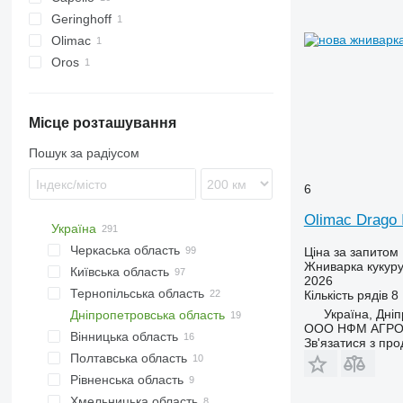
Geringhoff
QUASAR
Olimac
PCA
Oros
Місце розташування
Пошук за радіусом
6
Olimac Drago 
Україна
Черкаська область
Ціна за запитом
Жниварка кукур
Київська область
Черкаси
2026
Тернопільська область
Звенигородка
Київ
Кількість рядів
8
Україна, Дні
Дніпропетровська область
Доброводи
Біла Церква
Тернопіль
ООО НФМ АГР
Вінницька область
Золотоноша
Переяслав-Хмельницький
Теребовля
Дніпро
Зв'язатися з пр
Полтавська область
Лип'янка
Бишів
Людвище
Слобожанське
Вінниця
Рівненська область
Умань
Миронівка
Беримівці
Павлоград
Якушинці
Полтава
Хмельницька область
Хоростків
Нестерварка
Диканька
Здовбунів