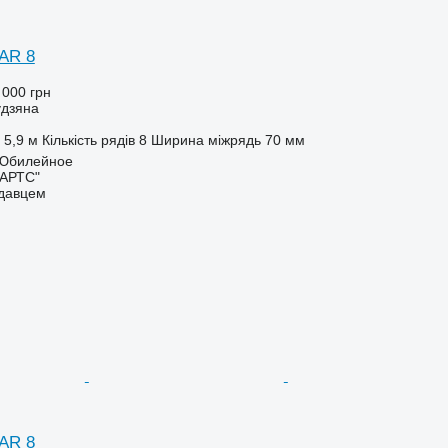
AR 8
 000 грн
удзяна
5,9 м
Кількість рядів
8
Ширина міжрядь
70 мм
. Юбилейное
ПАРТС"
одавцем
AR 8