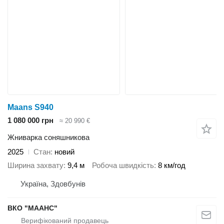
Maans S940
1 080 000 грн
≈ 20 990 €
Жниварка соняшникова
2025
Стан
новий
Ширина захвату
9,4 м
Робоча швидкість
8 км/год
Україна, Здовбунів
ВКО "МААНС"