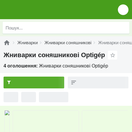
Жниварки
Жниварки соняшникові
Жниварки соняшн
Жниварки соняшникові Optigép
4 оголошення:
Жниварки соняшникові Optigép