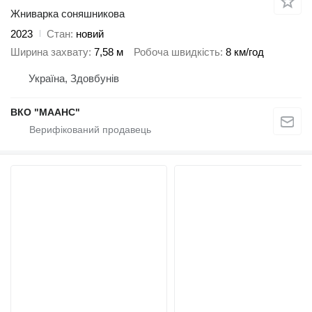
Жниварка соняшникова
2023
Стан
новий
Ширина захвату
7,58 м
Робоча швидкість
8 км/год
Україна, Здовбунів
ВКО "МААНС"