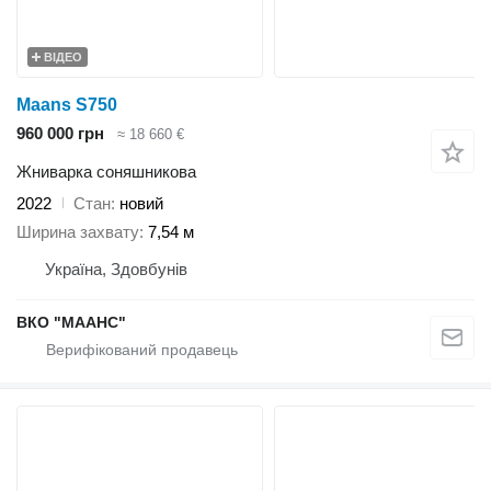
ВІДЕО
Maans S750
960 000 грн
≈ 18 660 €
Жниварка соняшникова
2022
Стан
новий
Ширина захвату
7,54 м
Україна, Здовбунів
ВКО "МААНС"