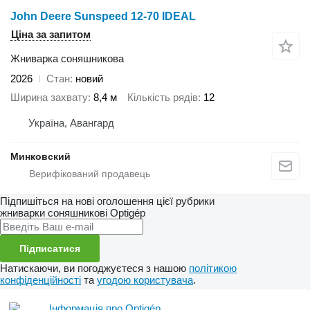
John Deere Sunspeed 12-70 IDEAL
Ціна за запитом
Жниварка соняшникова
2026
Стан
новий
Ширина захвату
8,4 м
Кількість рядів
12
Україна, Авангард
Минковский
Підпишіться на нові оголошення цієї рубрики
жниварки соняшникові
Optigép
Підписатися
Натискаючи, ви погоджуєтеся з нашою
політикою
конфіденційності
та
угодою користувача
.
Інформація про Optigép