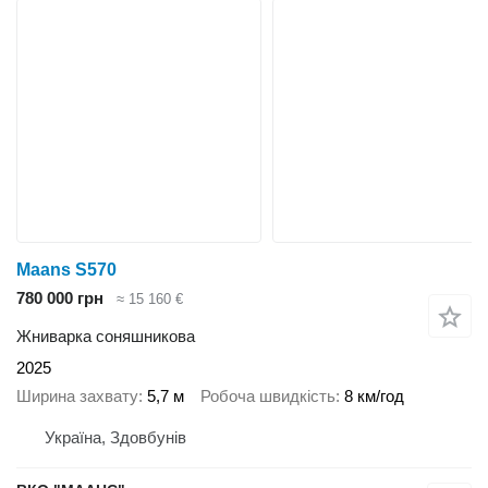
Maans S570
780 000 грн
≈ 15 160 €
Жниварка соняшникова
2025
Ширина захвату
5,7 м
Робоча швидкість
8 км/год
Україна, Здовбунів