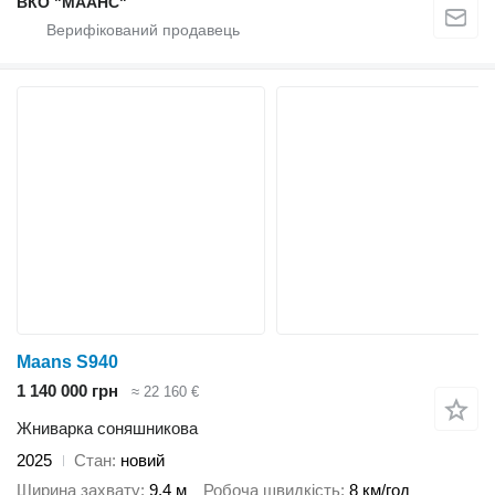
ВКО "МААНС"
Maans S940
1 140 000 грн
≈ 22 160 €
Жниварка соняшникова
2025
Стан
новий
Ширина захвату
9,4 м
Робоча швидкість
8 км/год