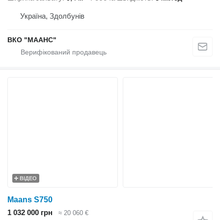
Україна, Здолбунів
ВКО "МААНС"
ВІДЕО
Maans S750
1 032 000 грн
≈ 20 060 €