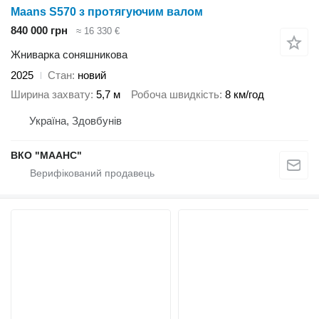
Maans S570 з протягуючим валом
840 000 грн
≈ 16 330 €
Жниварка соняшникова
2025
Стан
новий
Ширина захвату
5,7 м
Робоча швидкість
8 км/год
Україна, Здовбунів
ВКО "МААНС"