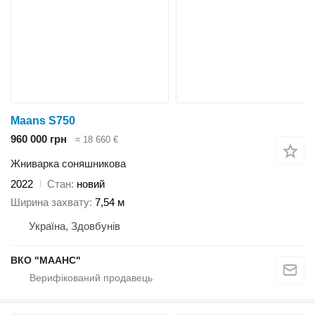
Maans S750
960 000 грн
≈ 18 660 €
Жниварка соняшникова
2022
Стан
новий
Ширина захвату
7,54 м
Україна, Здовбунів
ВКО "МААНС"