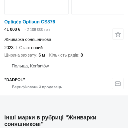
Optigép Optisun CS876
41 000 €
≈ 2 109 000 грн
Жниварка соняшникова
2023
Стан
новий
Ширина захвату
6 м
Кількість рядів
8
Польща, Korfantów
"DADPOL"
Інші марки в рубриці "Жниварки
соняшникові"