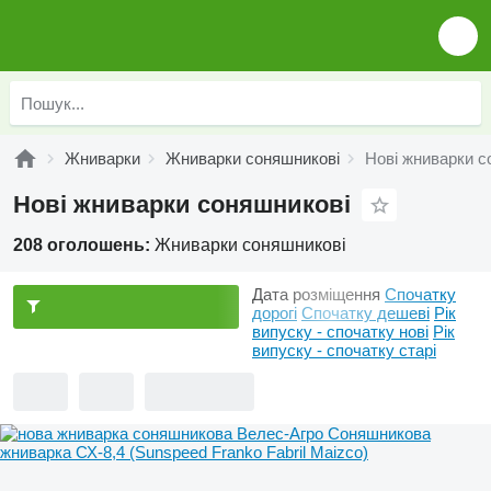
Жниварки
Жниварки соняшникові
Нові жниварки с
Нові жниварки соняшникові
208 оголошень:
Жниварки соняшникові
Дата розміщення
Спочатку
дорогі
Спочатку дешеві
Рік
випуску - спочатку нові
Рік
випуску - спочатку старі