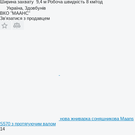
Ширина захвату
9,4 м
Робоча швидкість
8 км/год
Україна, Здовбунів
ВКО "МААНС"
Зв'язатися з продавцем
нова жниварка соняшникова Maans
S570 з протягуючим валом
14