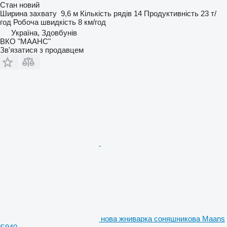
Стан
новий
Ширина захвату
9,6 м
Кількість рядів
14
Продуктивність
23 т/
год
Робоча швидкість
8 км/год
Україна, Здовбунів
ВКО "МААНС"
Зв'язатися з продавцем
нова жниварка соняшникова Maans