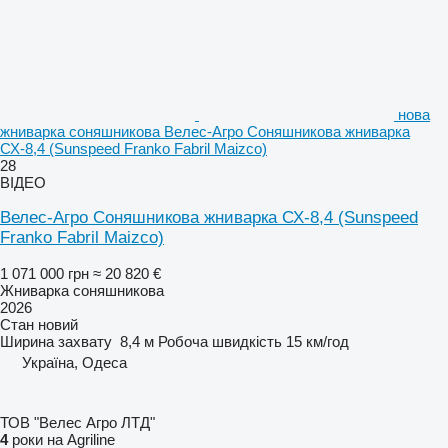
нова
жниварка соняшникова Велес-Агро Соняшникова жниварка
СХ-8,4 (Sunspeed Franko Fabril Maizco)
28
ВІДЕО
Велес-Агро Соняшникова жниварка СХ-8,4 (Sunspeed
Franko Fabril Maizco)
1 071 000 грн
≈ 20 820 €
Жниварка соняшникова
2026
Стан
новий
Ширина захвату
8,4 м
Робоча швидкість
15 км/год
Україна, Одеса
ТОВ "Велес Агро ЛТД"
4
роки на Agriline