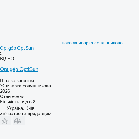
нова жниварка соняшникова
Optigép OptiSun
5
ВІДЕО
Optigép OptiSun
Ціна за запитом
Жниварка соняшникова
2026
Стан
новий
Кількість рядів
8
Україна, Київ
Зв'язатися з продавцем