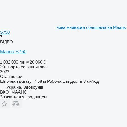
нова жниварка соняшникова Maans
S750
7
ВІДЕО
Maans S750
1 032 000 грн
≈ 20 060 €
Жниварка соняшникова
2023
Стан
новий
Ширина захвату
7,58 м
Робоча швидкість
8 км/год
Україна, Здовбунів
ВКО "МААНС"
Зв'язатися з продавцем