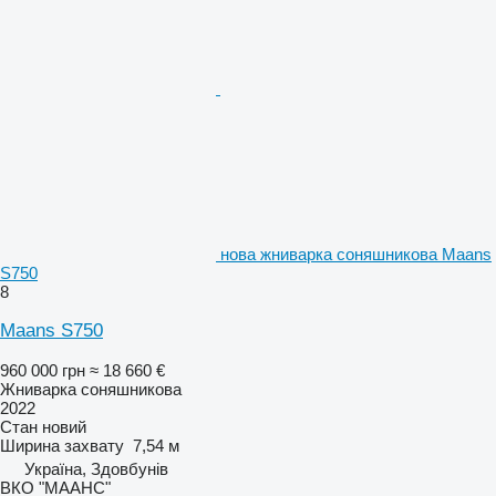
нова жниварка соняшникова Maans
S750
8
Maans S750
960 000 грн
≈ 18 660 €
Жниварка соняшникова
2022
Стан
новий
Ширина захвату
7,54 м
Україна, Здовбунів
ВКО "МААНС"