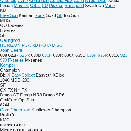
C-series
Cerio
Conspeed
Convio Flex
Corio
Direct Disc
Jaguar
Lexion
Maxflex
Orbis
PU
Pick up
Sunspeed
Swath Up
Vario
KM
Free Sun
Kaiman
Rock
S978
SL
Top Sun
MHS
GO
L-series
E series
SF
Geringhoff
HORIZON
PCA
RD
ROTA DISC
John Deere
608
622R
625R
630B
630F
630R
630X
635D
635F
635R
635X
920
930
F-series
M-series
Kemper
Champion
Big X
EasyCollect
Easycut
XDisc
1040
MDD-200
SFH
CX
FX
NH
TX
Drago GT
Drago NR8
Drago SR6
OptiCorn
OptiSun
8244
Corn Champion
Sunflower Champion
Profi Cut
КМС
показати всі
Місце розташування