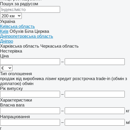
Пошук за радіусом
Україна
Київська область
Київ
Обухів
Біла Церква
Дніпропетровська область
Дніпро
Харківська область
Черкаська область
Нестерівка
Ціна
–
Тип оголошення
продаж
від виробника
лізинг
кредит
розстрочка
trade-in (обмін з
доплатою)
обмін
Рік випуску
–
Характеристики
Власна вага
–
кг
Напрацювання
–
м/
г