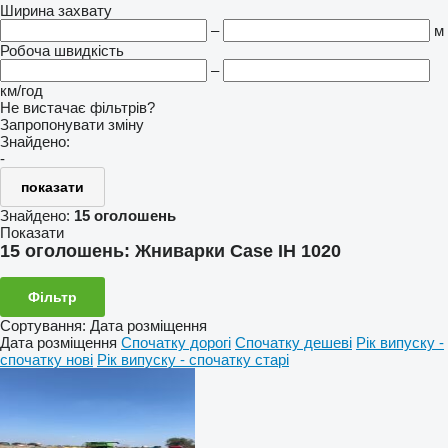
Ширина захвату
–
м
Робоча швидкість
–
км/год
Не вистачає фільтрів?
Запропонувати зміну
Знайдено:
-
показати
Знайдено:
15 оголошень
Показати
15 оголошень:
Жниварки Case IH 1020
Фільтр
Сортування
:
Дата розміщення
Дата розміщення
Спочатку дорогі
Спочатку дешеві
Рік випуску -
спочатку нові
Рік випуску - спочатку старі