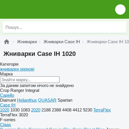
Жниварки
Жниварки Case IH
Жниварки Case IH 1
Жниварки Case IH 1020
Категорія
жниварки зернові
Марка
За даним запитом нічого не знайдено
Crop Ranger
Integral
Capello
Diamant
Helianthus
QUASAR
Spartan
Case IH
1020
1030
1083
2020
2188
2388
4408
4412
9230
TerraFlex
TerraFlex 3020
F-series
Claas