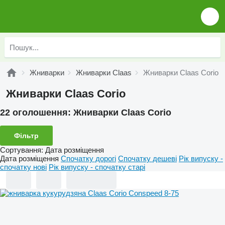
Жниварки
Жниварки Claas
Жниварки Claas Corio
Жниварки Claas Corio
22 оголошення:
Жниварки Claas Corio
Фільтр
Сортування
:
Дата розміщення
Дата розміщення
Спочатку дорогі
Спочатку дешеві
Рік випуску -
спочатку нові
Рік випуску - спочатку старі