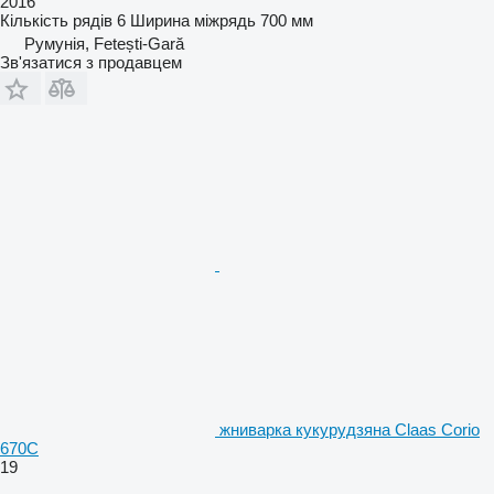
2016
Кількість рядів
6
Ширина міжрядь
700 мм
Румунія, Fetești-Gară
Зв'язатися з продавцем
жниварка кукурудзяна Claas Corio
670C
19