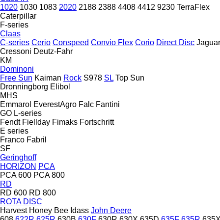
1020
1030
1083
2020
2188
2388
4408
4412
9230
TerraFlex
Caterpillar
F-series
Claas
C-series
Cerio
Conspeed
Convio Flex
Corio
Direct Disc
Jagua
Cressoni
Deutz-Fahr
KM
Dominoni
Free Sun
Kaiman
Rock
S978
SL
Top Sun
Dronningborg
Elibol
MHS
Emmarol
EverestAgro
Falc
Fantini
GO
L-series
Fendt
Fiellday
Fimaks
Fortschritt
E series
Franco Fabril
SF
Geringhoff
HORIZON
PCA
PCA 600
PCA 800
RD
RD 600
RD 800
ROTA DISC
Harvest
Honey Bee
Idass
John Deere
608
622R
625R
630B
630F
630R
630X
635D
635F
635R
635