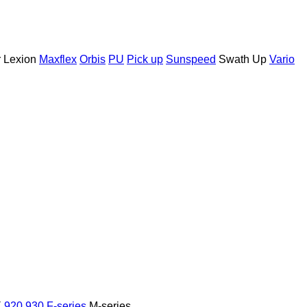
r
Lexion
Maxflex
Orbis
PU
Pick up
Sunspeed
Swath Up
Vario
X
920
930
F-series
M-series