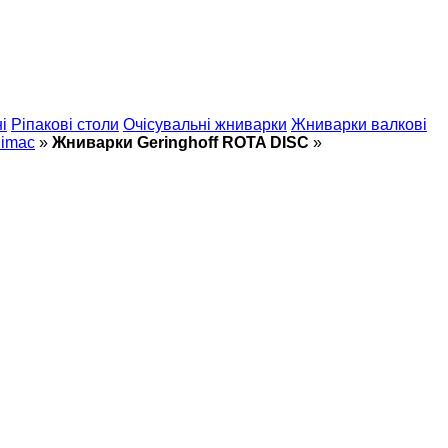
і
Ріпакові столи
Очісувальні жниварки
Жниварки валкові
limac
»
Жниварки Geringhoff ROTA DISC
»