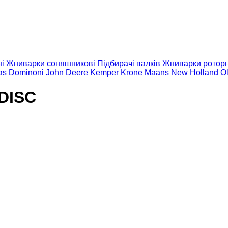
і
Жниварки соняшникові
Підбирачі валків
Жниварки роторн
as
Dominoni
John Deere
Kemper
Krone
Maans
New Holland
O
DISC