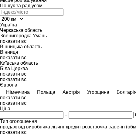
Місце розташування
Пошук за радіусом
Україна
Черкаська область
Звенигородка
Умань
показати всі
Вінницька область
Вінниця
показати всі
Київська область
Біла Церква
показати всі
показати всі
Європа
Німеччина
Польща
Австрія
Угорщина
Болгарі
показати всі
показати всі
Ціна
–
Тип оголошення
продаж
від виробника
лізинг
кредит
розстрочка
trade-in (об
показати всі