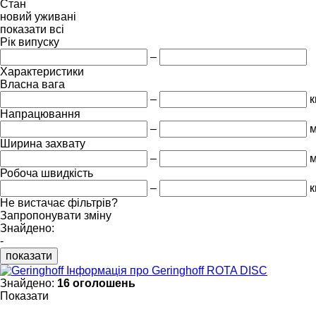
Стан
новий
уживані
показати всі
Рік випуску
–
Характеристики
Власна вага
–
к
Напрацювання
–
м
Ширина захвату
–
Робоча швидкість
–
к
Не вистачає фільтрів?
Запропонувати зміну
Знайдено:
-
показати
Інформація про Geringhoff ROTA DISC
Знайдено:
16 оголошень
Показати