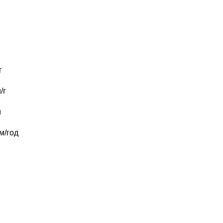
г
/г
м
м/год