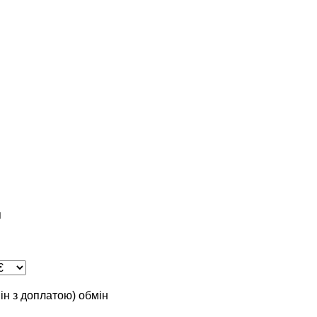
я
мін з доплатою)
обмін