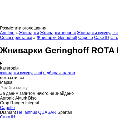
Розмістити оголошення
Agriline
»
Жниварки
Жниварки зернові
Жниварки кукурудзян
Соєві приставки
»
Жниварки Geringhoff
Capello
Case IH
Cla
Жниварки Geringhoff ROTA 
Категорія
жниварки кукурудзяні
підбирачі валків
показати всі
Марка
За даним запитом нічого не знайдено
Agronic
Aktürk
Biso
Crop Ranger
Integral
Capello
Diamant
Helianthus
QUASAR
Spartan
Case IH