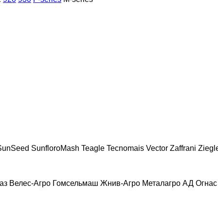
SunSeed
SunfloroMash
Teagle
Tecnomais
Vector
Zaffrani
Ziegl
аз
Велес-Агро
Гомсельмаш
Жнив-Агро
Металагро АД
Огнас