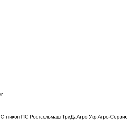
er
Оптикон
ПС
Ростсельмаш
ТриДаАгро
Укр.Агро-Сервис