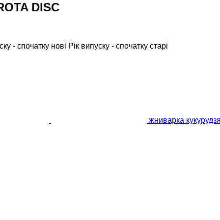
 ROTA DISC
ску - спочатку нові
Рік випуску - спочатку старі
жниварка кукурудз