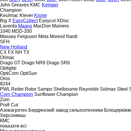
John Greaves
KMC
Kemper
Champion
Keulmac
Klever
Krone
Big X
EasyCollect
Easycut
XDisc
Laverda
Maans
MacDon
Mainero
1040
MDD-200
Massey Ferguson
Meta
Moresil
Nardi
SFH
New Holland
CX
FX
NH
TX
Olimac
Drago GT
Drago NR8
Drago SR6
Optigép
OptiCorn
OptiSun
Oros
8244
PWL
Reiter
Rotor
Sampo
Shelbourne Reynolds
Solmax Steel
Corn Champion
Sunflower Champion
Zürn
Profi Cut
Азовагротех
Бердянский завод сельхозтехники
Білоцерківм
Херсонмаш
КМС
показати всі