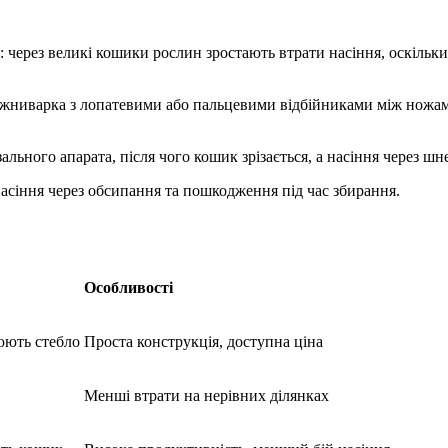
 через великі кошики рослин зростають втрати насіння, оскільк
жниварка з лопатевими або пальцевими відбійниками між ножам
ального апарата, після чого кошик зрізається, а насіння через ш
насіння через обсипання та пошкодження під час збирання.
Особливості
юють стебло
Проста конструкція, доступна ціна
Менші втрати на нерівних ділянках