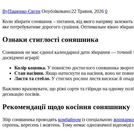
By
Пащенко Євген
Опубліковано:
22 Травня, 2026
0
Коли збирати соняшник –
питання, від якого напряму залежить у
яке потребуватиме дорогого сушіння. Оптимальне вікно
збиран
Ознаки стиглості соняшника
Соняшник не має єдиної календарної дати збирання — точний тер
досвідчені аграрії:
Колір кошика.
У повністю достиглого соняшника зворотни
Стан насіння.
Якщо натиснути на насіння, воно не повин
Листя та стебло.
У стиглих рослин листя висихає й опада
Важливо враховувати, що різні сорти та гібриди на одному пол
десикацію посівів.
Рекомендації щодо косіння соняшнику
Збір соняшника
проводять
комбайном
із спеціальною
жниварк
серпень, вересень і жовтень. Тому немає однозначної відповіді