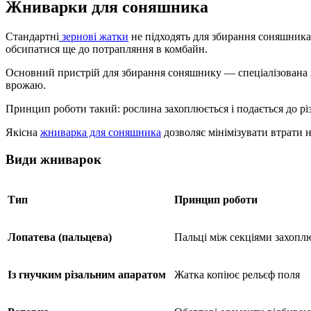
Жниварки для соняшника
Стандартні
зернові жатки
не підходять для збирання соняшника:
обсипатися ще до потрапляння в комбайн.
Основний
пристрій для збирання соняшнику
— спеціалізована 
врожаю.
Принцип роботи такий: рослина захоплюється і подається до різ
Якісна
жниварка для соняшника
дозволяє мінімізувати втрати 
Види жниварок
Тип
Принцип роботи
Лопатева (пальцева)
Пальці між секціями захопл
Із гнучким різальним апаратом
Жатка копіює рельєф поля