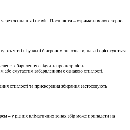
я через осипання і птахів. Поспішити – отримати вологе зерно,
ють чіткі візуальні й агрономічні ознаки, на які орієнтуються
лене забарвлення свідчить про незрілість.
м або смугастим забарвленням є ознакою стиглості.
ання стиглості та прискорення збирання застосовують
арем – у різних кліматичних зонах збір може припадати на