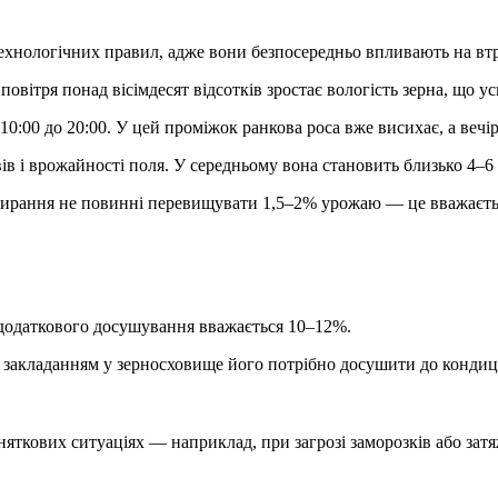
хнологічних правил, адже вони безпосередньо впливають на втр
повітря понад вісімдесят відсотків зростає вологість зерна, що
0:00 до 20:00. У цей проміжок ранкова роса вже висихає, а вечі
ів і врожайності поля. У середньому вона становить близько 4–6
 збирання не повинні перевищувати 1,5–2% урожаю — це вважає
додаткового досушування вважається 10–12%.
д закладанням у зерносховище його потрібно досушити до кондиц
яткових ситуаціях — наприклад, при загрозі заморозків або зат