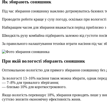
Як збирають соняшник
Під час збирання соняшнику важливо дотримуватись базових те
Проводити роботи краще у суху погоду, оскільки при вологості 
Найкращим часом для збирання вважається період приблизно з 1
Швидкість руху комбайна підбирають залежно від густоти посів
За правильного налаштування техніки втрати насіння під час
При якій вологості збирають соняшник
Оптимальною вологістю для прямого збирання соняшнику без 
За вологості 13–16% насіння також можна збирати, однак пере
— 7–8% для тривалого зберігання;
— близько 10% для короткострокового.
Якщо вологість перевищує 18%, збирання проводять лише у вин
суттєво знизити економічну ефективність жнив.