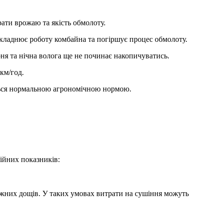
ати врожаю та якість обмолоту.
 ускладнює роботу комбайна та погіршує процес обмолоту.
рня та нічна волога ще не починає накопичуватись.
 км/год.
ться нормальною агрономічною нормою.
ійних показників:
яжних дощів. У таких умовах витрати на сушіння можуть