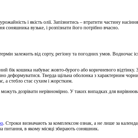
рожайність і якість олії. Запізнитись – втратити частину насінн
ня соняшника
вузьке, і розпізнати його потрібно вчасно.
мін залежить від сорту, регіону та погодних умов. Водночас існу
й бік кошика набуває жовто-бурого або коричневого відтінку. Зе
но деформуватися. Тверда щільна оболонка з характерним чорни
є, а стебло стає сухим і жорстким.
і можуть дозрівати нерівномірно. У таких випадках для вирівнюв
ою
. Строки визначають за комплексом ознак, а не лише за календ
 на питання,
в якому місяці збирають соняшник
.