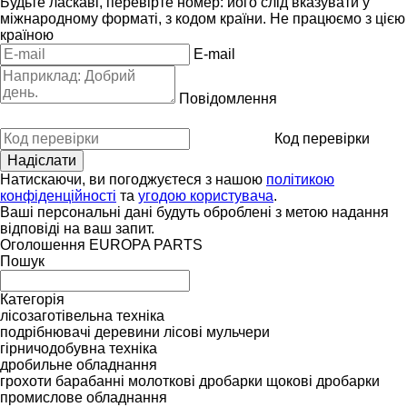
Будьте ласкаві, перевірте номер: його слід вказувати у
міжнародному форматі, з кодом країни.
Не працюємо з цією
країною
E-mail
Повідомлення
Код перевірки
Натискаючи, ви погоджуєтеся з нашою
політикою
конфіденційності
та
угодою користувача
.
Ваші персональні дані будуть оброблені з метою надання
відповіді на ваш запит.
Оголошення EUROPA PARTS
Пошук
Категорія
лісозаготівельна техніка
подрібнювачі деревини
лісові мульчери
гірничодобувна техніка
дробильне обладнання
грохоти барабанні
молоткові дробарки
щокові дробарки
промислове обладнання