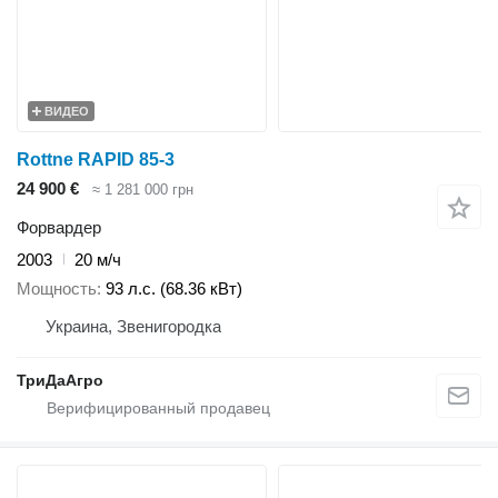
ВИДЕО
Rottne RAPID 85-3
24 900 €
≈ 1 281 000 грн
Форвардер
2003
20 м/ч
Мощность
93 л.с. (68.36 кВт)
Украина, Звенигородка
ТриДаАгро