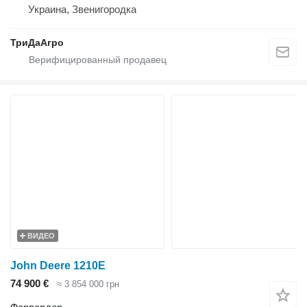
Украина, Звенигородка
ТриДаАгро
ВИДЕО
John Deere 1210E
74 900 €
≈ 3 854 000 грн