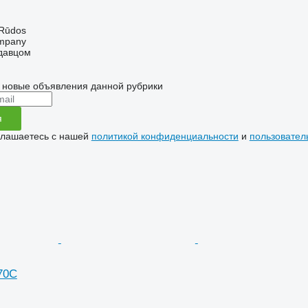
 Rūdos
mpany
одавцом
 новые объявления данной рубрики
я
глашаетесь с нашей
политикой конфиденциальности
и
пользовател
70C