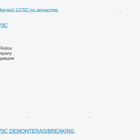
70C
 Rūdos
mpany
одавцом
1270C DEMONTERAS/BREAKING