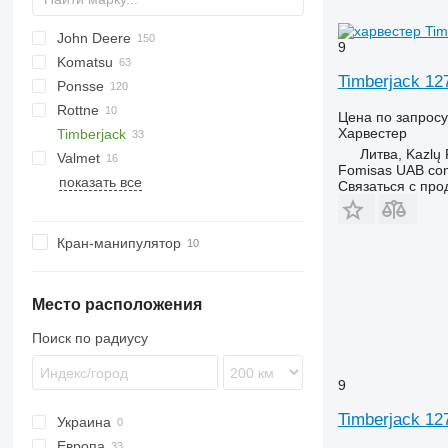
John Deere
560
Katana
9
Komatsu
590
1070 E
Timberjack 12
Ponsse
1110
K-series
8H GT
LB
Rottne
1170 E
12H GTE
Bear
Цена по запросу
Харвестер
Timberjack
1170 G
Beaver
H-series
HR46
Литва, Kazlų
Valmet
1210
Elk
870
Fomisas UAB co
показать все
1270
Ergo
1070
901
Связаться с пр
1470
Fox
1270
911
6115
H-series
1470
Кран-манипулятор
6930
Scorpion
F-series
H-series
Место расположения
Поиск по радиусу
9
Timberjack 
Украина
Европа