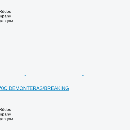
 Rūdos
mpany
одавцом
1270C DEMONTERAS/BREAKING
 Rūdos
mpany
одавцом