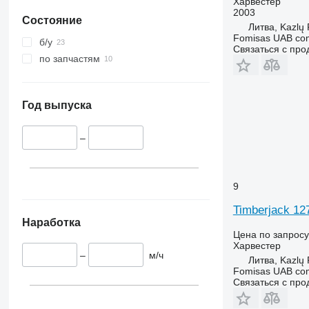
Харвестер
2003
Состояние
Литва, Kazlų
Fomisas UAB co
б/у
Связаться с пр
по запчастям
Год выпуска
–
9
Timberjack 
Наработка
Цена по запросу
Харвестер
–
м/ч
Литва, Kazlų
Fomisas UAB co
Связаться с пр