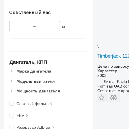
Собственный вес
–
кг
9
Timberjack 12
Двигатель, КПП
Цена по запросу
Харвестер
Марка двигателя
2003
Модель двигателя
Литва, Kazlų
Fomisas UAB co
Связаться с пр
Мощность двигателя
Сажевый фильтр
EEV
Резервуар AdBlue