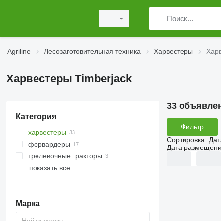
Agriline
Лесозаготовительная техника
Харвестеры
Харв
Харвестеры Timberjack
33 объявле
Категория
Фильтр
харвестеры
Сортировка
:
Дат
форвардеры
Дата размещен
трелевочные тракторы
показать все
Марка