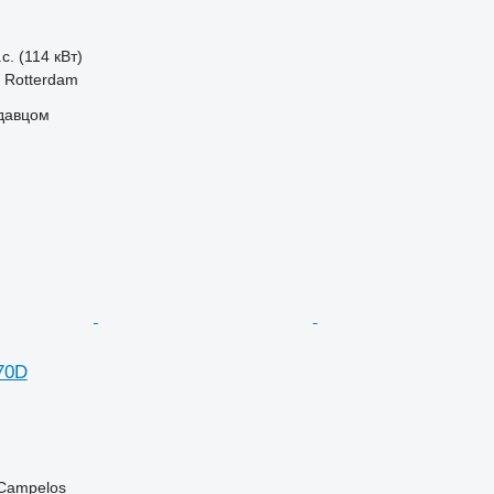
с. (114 кВт)
 Rotterdam
одавцом
70D
 Campelos