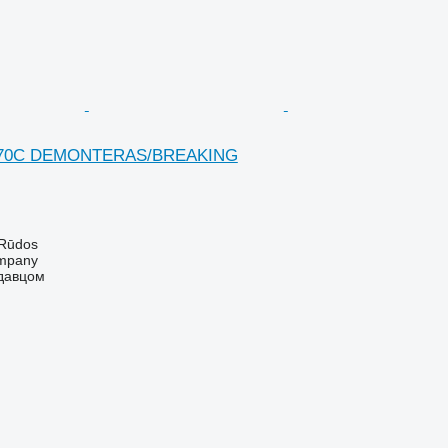
1270C DEMONTERAS/BREAKING
 Rūdos
mpany
одавцом