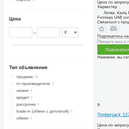
Цена по запросу
Литва
Харвестер
Литва, Kazlų
Португалия
Fomisas UAB co
Цена
Чехия
Связаться с пр
Финляндия
–
Нидерланды
Подпишитесь на
Польша
Германия
Подписатьс
Нажимая, вы со
Тип объявления
продажа
от производителя
лизинг
кредит
рассрочка
9
trade-in (обмен с доплатой)
Timberjack 12
обмен
Цена по запросу