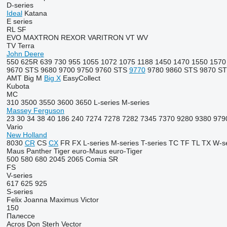
D-series
Ideal
Katana
E series
RL
SF
EVO
MAXTRON
REXOR
VARITRON
VT
WV
TV
Terra
John Deere
550
625R
639
730
955
1055
1072
1075
1188
1450
1470
1550
1570
9670 STS
9680
9700
9750
9760 STS
9770
9780
9860 STS
9870 S
AMT
Big M
Big X
EasyCollect
Kubota
MC
310
3500
3550
3600
3650
L-series
M-series
Massey Ferguson
23
30
34
38
40
186
240
7274
7278
7282
7345
7370
9280
9380
979
Vario
New Holland
8030
CR
CS
CX
FR
FX
L-series
M-series
T-series
TC
TF
TL
TX
W-se
Maus
Panther
Tiger
euro-Maus
euro-Tiger
500
580
680
2045
2065
Comia
SR
FS
V-series
617
625
925
S-series
Felix
Joanna
Maximus
Victor
150
Палессе
Acros
Don
Sterh
Vector