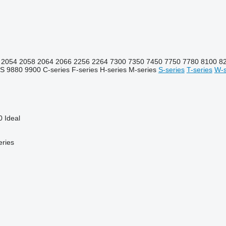
2054
2058
2064
2066
2256
2264
7300
7350
7450
7750
7780
8100
8
TS
9880
9900
C-series
F-series
H-series
M-series
S-series
T-series
W-s
0
Ideal
ries