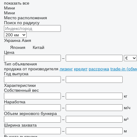
показать все
Мини
Мини
Место расположения
Поиск по радиусу
Украина
Азия
Япония
Китай
Цена
–
Тип объявления
продажа
от производителя
лизинг
кредит
рассрочка
trade-in (об
Год выпуска
–
Характеристики
Собственный вес
–
кг
Наработка
–
м/ч
Объем зернового бункера
–
м³
Ширина захвата
–
м
Высота выгрузки