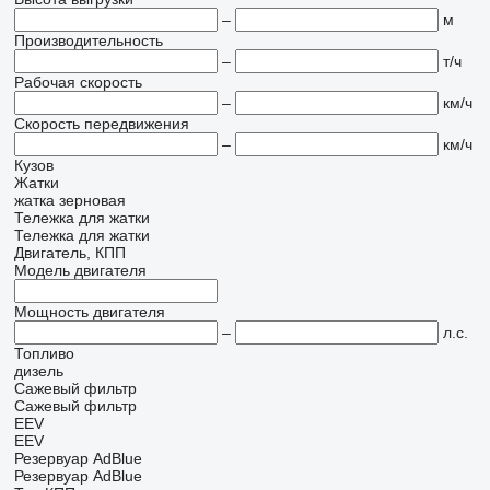
–
м
Производительность
–
т/ч
Рабочая скорость
–
км/ч
Скорость передвижения
–
км/ч
Кузов
Жатки
жатка зерновая
Тележка для жатки
Тележка для жатки
Двигатель, КПП
Модель двигателя
Мощность двигателя
–
л.с.
Топливо
дизель
Сажевый фильтр
Сажевый фильтр
EEV
EEV
Резервуар AdBlue
Резервуар AdBlue