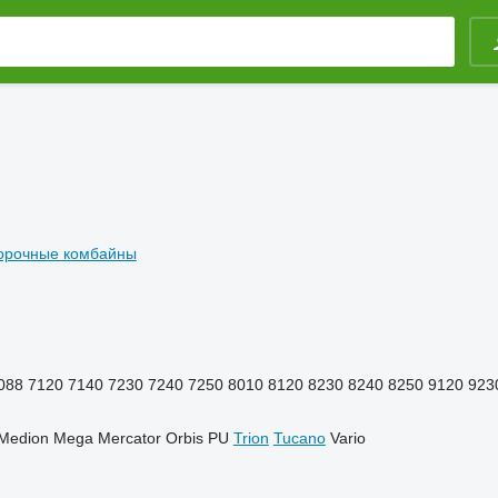
борочные комбайны
088
7120
7140
7230
7240
7250
8010
8120
8230
8240
8250
9120
923
Medion
Mega
Mercator
Orbis
PU
Trion
Tucano
Vario