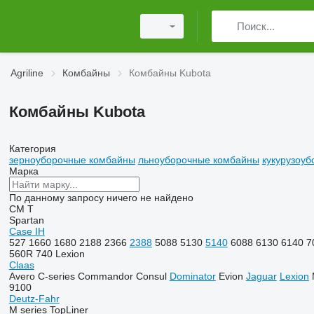
Agriline
Комбайны
Комбайны Kubota
Комбайны Kubota
Категория
зерноуборочные комбайны
льноуборочные комбайны
кукурузоу
Марка
По данному запросу ничего не найдено
CM
T
Spartan
Case IH
527
1660
1680
2188
2366
2388
5088
5130
5140
6088
6130
6140
7
560R
740
Lexion
Claas
Avero
C-series
Commandor
Consul
Dominator
Evion
Jaguar
Lexion
9100
Deutz-Fahr
M series
TopLiner