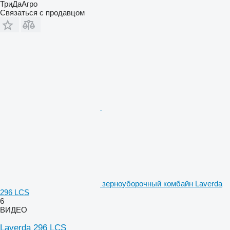
ТриДаАгро
Связаться с продавцом
зерноуборочный комбайн Laverda
296 LCS
6
ВИДЕО
Laverda 296 LCS