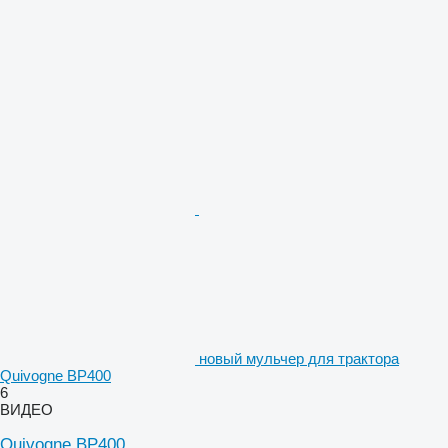
новый мульчер для трактора
Quivogne BP400
6
ВИДЕО
Quivogne BP400