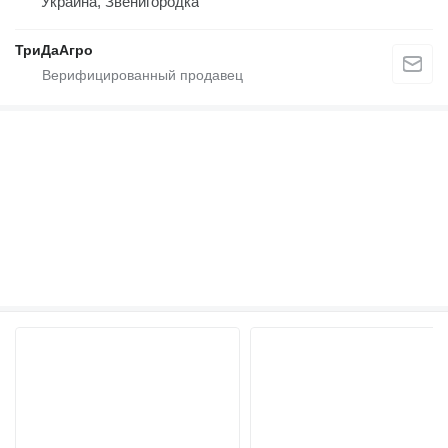
Украина, Звенигородка
ТриДаАгро