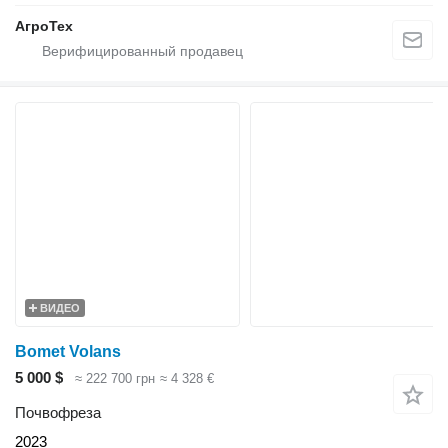
АгроТех
ВИДЕО
Bomet Volans
5 000 $
≈ 222 700 грн
≈ 4 328 €
Почвофреза
2023