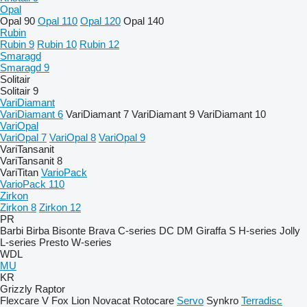
Opal
Opal 90
Opal 110
Opal 120
Opal 140
Rubin
Rubin 9
Rubin 10
Rubin 12
Smaragd
Smaragd 9
Solitair
Solitair 9
VariDiamant
VariDiamant 6
VariDiamant 7
VariDiamant 9
VariDiamant 10
VariOpal
VariOpal 7
VariOpal 8
VariOpal 9
VariTansanit
VariTansanit 8
VariTitan
VarioPack
VarioPack 110
Zirkon
Zirkon 8
Zirkon 12
PR
Barbi
Birba
Bisonte
Brava
C-series
DC
DM
Giraffa S
H-series
Jolly
L-series
Presto
W-series
WDL
MU
KR
Grizzly
Raptor
Flexcare V
Fox
Lion
Novacat
Rotocare
Servo
Synkro
Terradisc