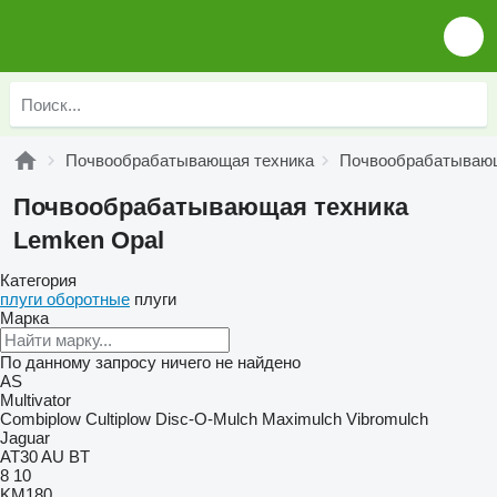
Почвообрабатывающая техника
Почвообрабатывающ
Почвообрабатывающая техника
Lemken Opal
Категория
плуги оборотные
плуги
Марка
По данному запросу ничего не найдено
AS
Multivator
Combiplow
Cultiplow
Disc-O-Mulch
Maximulch
Vibromulch
Jaguar
AT30
AU
BT
8
10
KM180