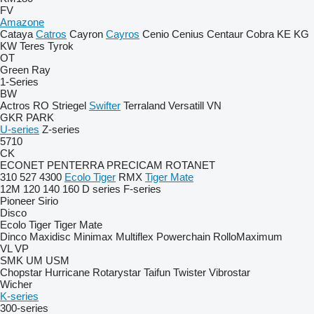
FV
Amazone
Cataya
Catros
Cayron
Cayros
Cenio
Cenius
Centaur
Cobra
KE
KG
KW
Teres
Tyrok
OT
Green Ray
1-Series
BW
Actros RO
Striegel
Swifter
Terraland
Versatill VN
GKR
PARK
U-series
Z-series
5710
CK
ECONET
PENTERRA
PRECICAM
ROTANET
310
527
4300
Ecolo Tiger
RMX
Tiger Mate
12M
120
140
160
D series
F-series
Pioneer
Sirio
Disco
Ecolo Tiger
Tiger Mate
Dinco
Maxidisc
Minimax
Multiflex
Powerchain
RolloMaximum
VL
VP
SMK
UM
USM
Chopstar
Hurricane
Rotarystar
Taifun
Twister
Vibrostar
Wicher
K-series
300-series