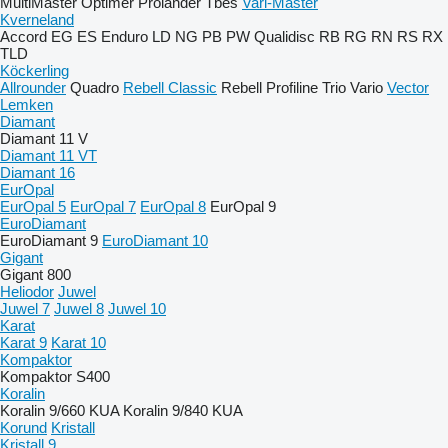
MultiMaster
Optimer
Prolander
Tbes
Vari-Master
Kverneland
Accord
EG
ES
Enduro
LD
NG
PB
PW
Qualidisc
RB
RG
RN
RS
RX
TLD
Köckerling
Allrounder
Quadro
Rebell Classic
Rebell Profiline
Trio
Vario
Vector
Lemken
Diamant
Diamant 11 V
Diamant 11 VT
Diamant 16
EurOpal
EurOpal 5
EurOpal 7
EurOpal 8
EurOpal 9
EuroDiamant
EuroDiamant 9
EuroDiamant 10
Gigant
Gigant 800
Heliodor
Juwel
Juwel 7
Juwel 8
Juwel 10
Karat
Karat 9
Karat 10
Kompaktor
Kompaktor S400
Koralin
Koralin 9/660 KUA
Koralin 9/840 KUA
Korund
Kristall
Kristall 9