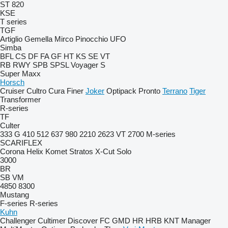
ST 820
KSE
T series
TGF
Artiglio
Gemella
Mirco
Pinocchio
UFO
Simba
BFL
CS
DF
FA
GF
HT
KS
SE
VT
RB
RWY
SPB
SPSL
Voyager S
Super Maxx
Horsch
Cruiser
Cultro
Cura
Finer
Joker
Optipack
Pronto
Terrano
Tiger
Transformer
R-series
TF
Culter
333 G
410
512
637
980
2210
2623 VT
2700
M-series
SCARIFLEX
Corona
Helix
Komet
Stratos
X-Cut Solo
3000
BR
SB
VM
4850
8300
Mustang
F-series
R-series
Kuhn
Challenger
Cultimer
Discover
FC
GMD
HR
HRB
KNT
Manager