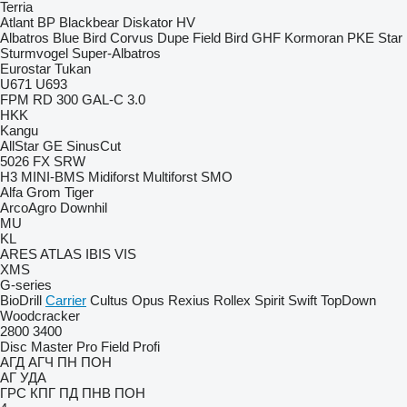
Terria
Atlant
BP
Blackbear
Diskator
HV
Albatros
Blue Bird
Corvus
Dupe
Field Bird
GHF
Kormoran
PKE
Star
Sturmvogel
Super-Albatros
Eurostar
Tukan
U671
U693
FPM RD 300
GAL-C 3.0
HKK
Kangu
AllStar
GE
SinusCut
5026
FX
SRW
H3
MINI-BMS
Midiforst
Multiforst
SMO
Alfa
Grom
Tiger
ArcoAgro
Downhil
MU
KL
ARES
ATLAS
IBIS
VIS
XMS
G-series
BioDrill
Carrier
Cultus
Opus
Rexius
Rollex
Spirit
Swift
TopDown
Woodcracker
2800
3400
Disc Master Pro
Field Profi
АГД
АГЧ
ПН
ПОН
АГ
УДА
ГРС
КПГ
ПД
ПНВ
ПОН