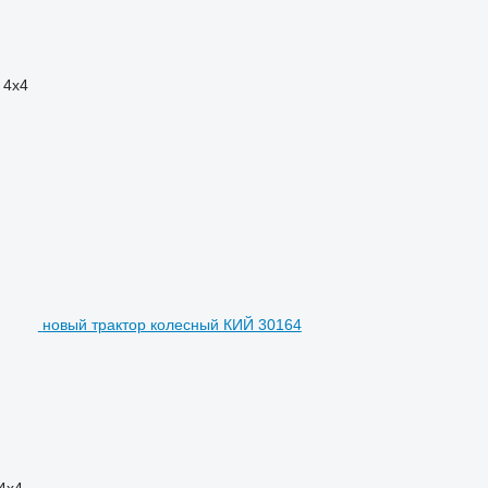
4x4
новый трактор колесный КИЙ 30164
4x4