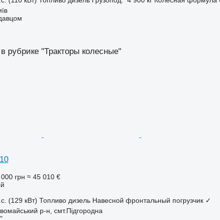
иїв
одавцом
 в рубрике "Тракторы колесные"
10
 000 грн
≈ 45 010 €
ый
с. (129 кВт)
Топливо
дизель
Навесной фронтальный погрузчик
✓
вомайський р-н, смт.Підгородна
"