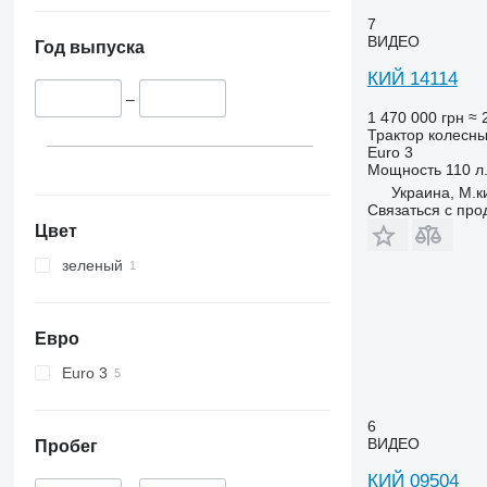
5050 E
5435
7
ВИДЕО
Год выпуска
5055 E
5445
5058 E
5455
КИЙ 14114
–
5067 E
5460
1 470 000 грн
≈ 
5070 M
5465
Трактор колесн
5075
5610
Euro 3
Мощность
110 л.
5080
5611
Украина, М.к
5085 M
5612
Связаться с пр
5090
5710
Цвет
5100
5711
зеленый
5105 GN
5713
5115
6140
5210
6180
Евро
5615
6190
Euro 3
5620
6260
5720
6270
6
5820
6290
ВИДЕО
Пробег
6090
6455
КИЙ 09504