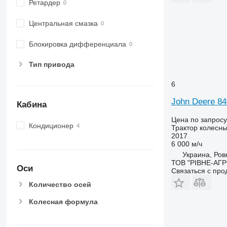
7280 R
Ретардер
7290 R
Центральная смазка
7310 R
7430
Блокировка дифференциала
7600
7610
Тип привода
7700
6
7710
7720
John Deere 84
Кабина
7730
Цена по запросу
7800
Кондиционер
Трактор колесн
7810
2017
6 000 м/ч
7820
Украина, Ров
7830
ТОВ "РІВНЕ-АГ
Оси
Связаться с пр
7920
7930
Количество осей
8100
Колесная формула
8130
8200