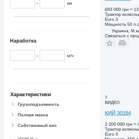
6100
6460
–
км
6105
6465
693 000 грн
≈ 13
Трактор колесн
6110 B
6475
Euro 3
6110 M
6480
Мощность
50 л.с
Украина, М.к
6110 R
6485
Связаться с пр
6115
6490
Наработка
6120
6495
6125 M
6499
–
м/ч
6125 R
6713
6130
6715
6135
6716
6140
6718
6145
7475
Характеристики
7
6150 M
7480
ВИДЕО
Грузоподъемность
6150 R
7495
КИЙ 30164
6155
7616
Полная масса
6170
7618
2 205 000 грн
≈ 
Собственный вес
6175
7619
Трактор колесн
Euro 3
6190
7620
ISOBUS
Мощность
150 л.