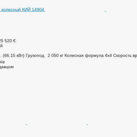
25 520 €
ый
. (66.15 кВт)
Грузопод.
2 050 кг
Колесная формула
4x4
Скорость 
иїв
одавцом