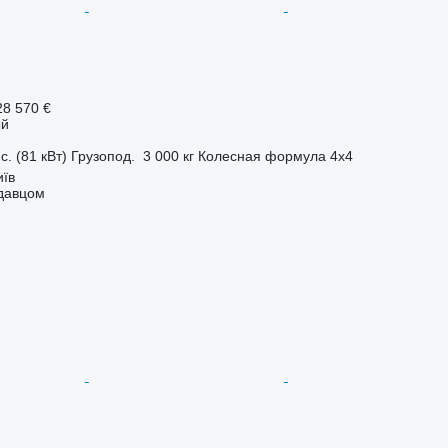
28 570 €
ый
с. (81 кВт)
Грузопод.
3 000 кг
Колесная формула
4x4
иїв
одавцом