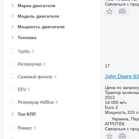
Связаться с пр
Марка двигателя
6600
8737
6610
8740
Модель двигателя
6620
Мощность двигателя
6630
6800
Топливо
6810
6820
Турбо
6830
Интеркулер
6900
17
6910
John Deere 8
Сажевый фильтр
6920
Цена по запросу
6930
EEV
Трактор колесн
7200
2013
Резервуар AdBlue
14 000 м/ч
7215 R
Euro 2
7230 R
Мощность
310 л.
Тип КПП
7250
Украина, Пе
АГРОТЕК
7260 R
Реверс
Связаться с пр
7270 R