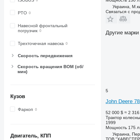
6195 M
7624
Украина, М.к
6195 R
7626
Связаться с пр
PTO
6200
7716
Навесной фронтальный
6210
7718
погрузчик
Другие марки
6215
7719
6220
7720
Трехточечная навеска
6230
7722
Скорость передвижения
6250
7724
6300
7726
Скорость вращения ВОМ (об/
6310
8220
мин)
6320
8240
6330
8250
5
6400
8480
Кузов
John Deere 78
6410
8650
6420 S
8660
Фаркоп
52 000 $
≈ 2 316
6430 Premium
8670
Трактор колесн
1999
6510
8690
Мощность
175 л.
6520
8727
Украина, Пер
Двигатель, КПП
6530
8732
ТОВ "ХАВЕСТЕР