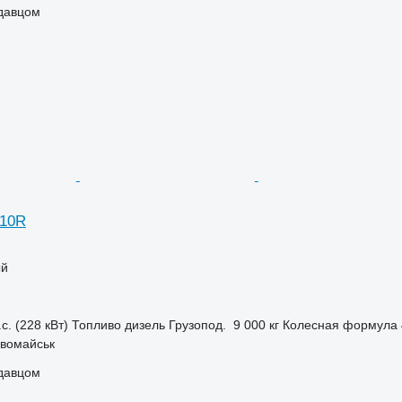
одавцом
310R
ый
с. (228 кВт)
Топливо
дизель
Грузопод.
9 000 кг
Колесная формула
рвомайськ
одавцом