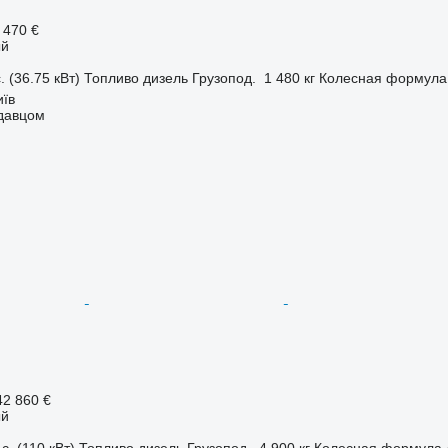
 470 €
ый
. (36.75 кВт)
Топливо
дизель
Грузопод.
1 480 кг
Колесная формула
иїв
одавцом
42 860 €
ый
с. (110 кВт)
Топливо
дизель
Грузопод.
4 900 кг
Колесная формула