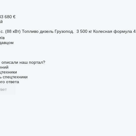
33 680 €
ый
с. (88 кВт)
Топливо
дизель
Грузопод.
3 500 кг
Колесная формула
4
иїв
одавцом
о описали наш портал?
ений
цтехники
ь спецтехники
го ответа
вет