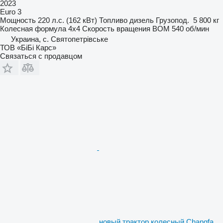
2023
Euro 3
Мощность
220 л.с. (162 кВт)
Топливо
дизель
Грузопод.
5 800 кг
Колесная формула
4x4
Скорость вращения ВОМ
540 об/мин
Украина, с. Святопетрівське
ТОВ «БіБі Карс»
Связаться с продавцом
новый трактор колесный Changfa