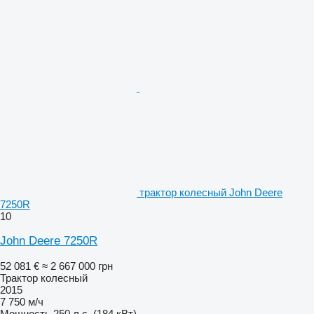
трактор колесный John Deere
7250R
10
John Deere 7250R
52 081 €
≈ 2 667 000 грн
Трактор колесный
2015
7 750 м/ч
Мощность
250 л.с. (184 кВт)