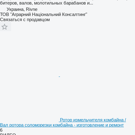
битеров, валов, молотильных барабанов и...
Украина, Rivne
ТОВ "Аграрний Національний Консалтинг"
Связаться с продавцом
Ротор измельчителя комбайна /
Вал ротора соломорезки комбайна - изготовление и ремонт
6