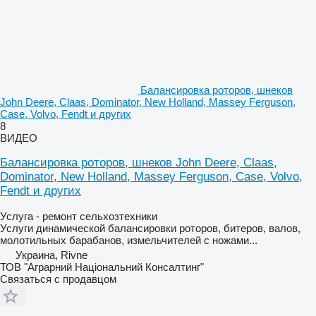
Балансировка роторов, шнеков
John Deere, Claas, Dominator, New Holland, Massey Ferguson,
Case, Volvo, Fendt и других
8
ВИДЕО
Балансировка роторов, шнеков John Deere, Claas,
Dominator, New Holland, Massey Ferguson, Case, Volvo,
Fendt и других
Услуга - ремонт сельхозтехники
Услуги динамической балансировки роторов, битеров, валов,
молотильных барабанов, измельчителей с ножами...
Украина, Rivne
ТОВ "Аграрний Національний Консалтинг"
Связаться с продавцом