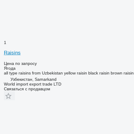
1
Raisins
Цена по запросу
Ягода
all type raisins from Uzbekistan yellow raisin black raisin brown raisin
Узбекистан, Samarkand
World import export trade LTD
Связаться с продавцом