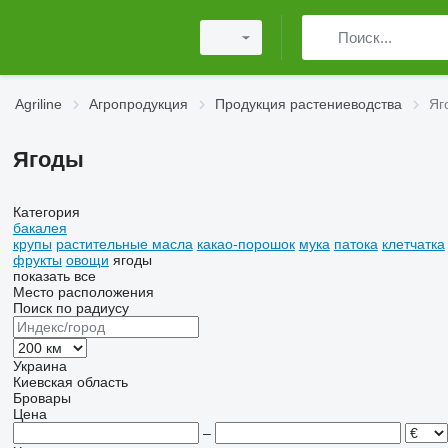
Agriline
Агропродукция
Продукция растениеводства
Яг
Ягоды
Категория
бакалея
крупы
растительные масла
какао-порошок
мука
патока
клетчатка
фрукты
овощи
ягоды
показать все
Место расположения
Поиск по радиусу
Украина
Киевская область
Бровары
Цена
–