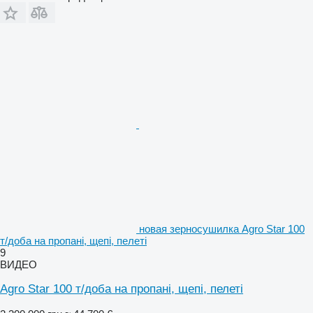
новая зерносушилка Agro Star 100
т/доба на пропані, щепі, пелеті
9
ВИДЕО
Agro Star 100 т/доба на пропані, щепі, пелеті