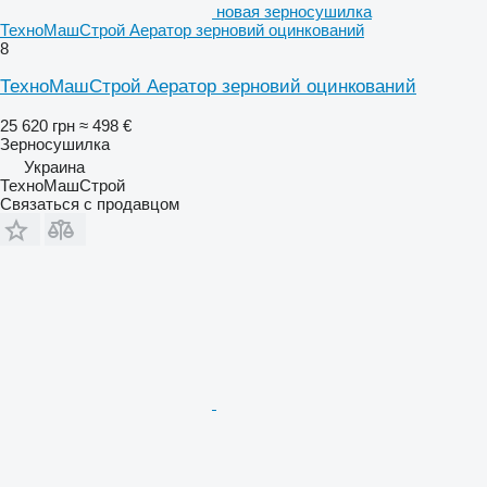
новая зерносушилка
ТехноМашСтрой Аератор зерновий оцинкований
8
ТехноМашСтрой Аератор зерновий оцинкований
25 620 грн
≈ 498 €
Зерносушилка
Украина
ТехноМашСтрой
Связаться с продавцом