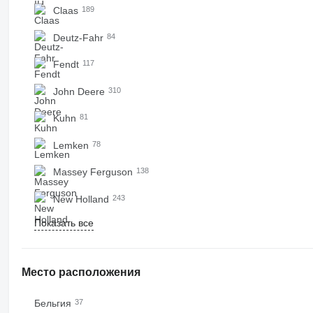
Claas
189
Deutz-Fahr
84
Fendt
117
John Deere
310
Kuhn
81
Lemken
78
Massey Ferguson
138
New Holland
243
Показать все
Место расположения
Бельгия
37