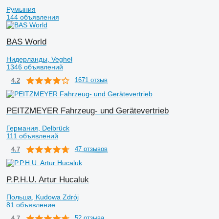
Румыния
144 объявления
BAS World
Нидерланды, Veghel
1346 объявлений
1671 отзыв
4.2
PEITZMEYER Fahrzeug- und Gerätevertrieb
Германия, Delbrück
111 объявлений
47 отзывов
4.7
P.P.H.U. Artur Hucaluk
Польша, Kudowa Zdrój
81 объявление
52 отзыва
4.7