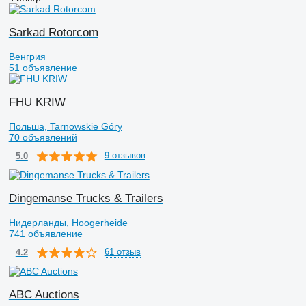
Sarkad Rotorcom
Венгрия
51 объявление
FHU KRIW
Польша, Tarnowskie Góry
70 объявлений
9 отзывов
5.0
Dingemanse Trucks & Trailers
Нидерланды, Hoogerheide
741 объявление
61 отзыв
4.2
ABC Auctions