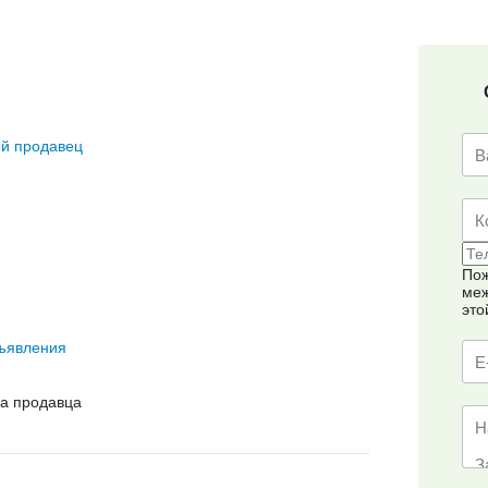
й продавец
Пож
меж
это
ъявления
на продавца