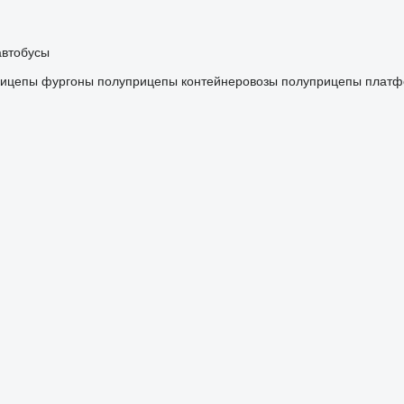
автобусы
рицепы фургоны
полуприцепы контейнеровозы
полуприцепы плат