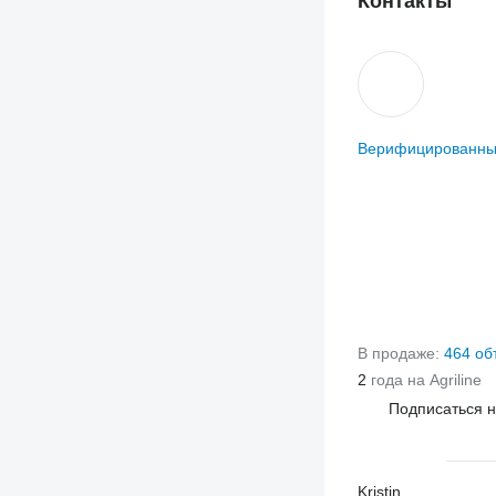
Контакты
Верифицированны
В продаже:
464 об
2
года на Agriline
Подписаться 
Kristin