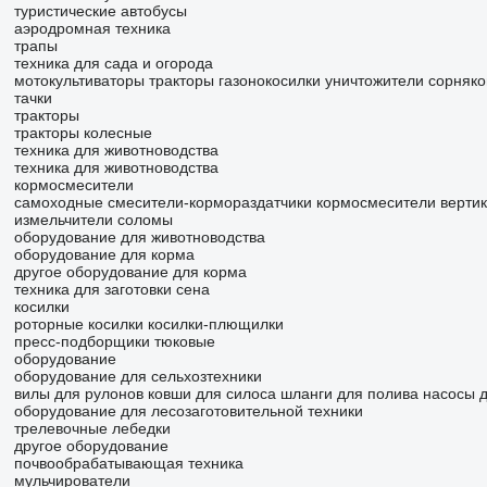
туристические автобусы
аэродромная техника
трапы
техника для сада и огорода
мотокультиваторы
тракторы газонокосилки
уничтожители сорняко
тачки
тракторы
тракторы колесные
техника для животноводства
техника для животноводства
кормосмесители
самоходные смесители-кормораздатчики
кормосмесители верти
измельчители соломы
оборудование для животноводства
оборудование для корма
другое оборудование для корма
техника для заготовки сена
косилки
роторные косилки
косилки-плющилки
пресс-подборщики тюковые
оборудование
оборудование для сельхозтехники
вилы для рулонов
ковши для силоса
шланги для полива
насосы д
оборудование для лесозаготовительной техники
трелевочные лебедки
другое оборудование
почвообрабатывающая техника
мульчирователи