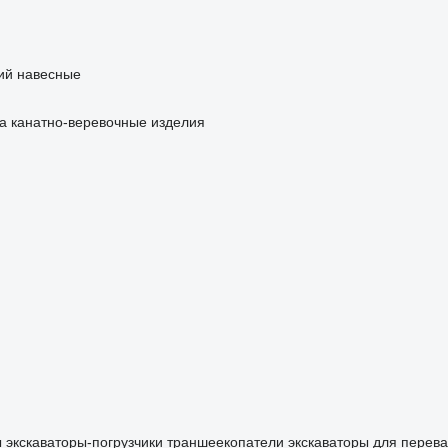
ий навесные
а
канатно-веревочные изделия
ы
экскаваторы-погрузчики
траншеекопатели
экскаваторы для перева