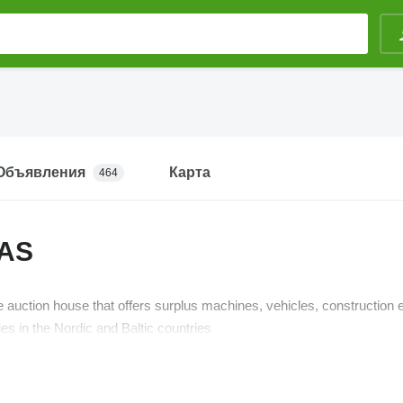
Объявления
Карта
464
 AS
e auction house that offers surplus machines, vehicles, construction
s in the Nordic and Baltic countries