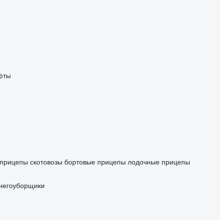
фты
прицепы скотовозы
бортовые прицепы
лодочные прицепы
негоуборщики