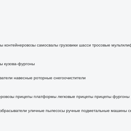
зы
контейнеровозы
самосвалы
грузовики шасси
тросовые мультили
ры
кузова-фургоны
ватели
навесные роторные снегоочистители
еровозы
прицепы платформы
легковые прицепы
прицепы фургоны
збрасыватели
уличные пылесосы
ручные подметальные машины
с