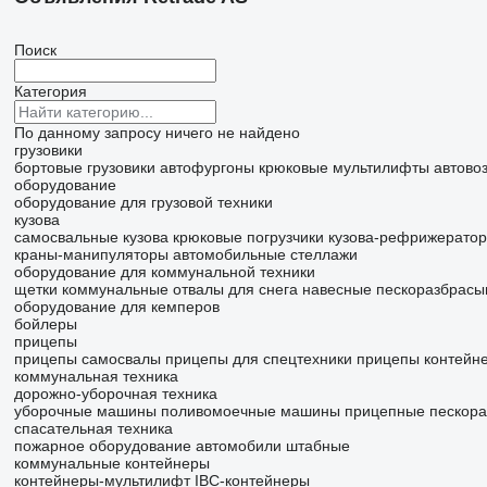
Поиск
Категория
По данному запросу ничего не найдено
грузовики
бортовые грузовики
автофургоны
крюковые мультилифты
автово
оборудование
оборудование для грузовой техники
кузова
самосвальные кузова
крюковые погрузчики
кузова-рефрижерато
краны-манипуляторы
автомобильные стеллажи
оборудование для коммунальной техники
щетки коммунальные
отвалы для снега
навесные пескоразбрасы
оборудование для кемперов
бойлеры
прицепы
прицепы самосвалы
прицепы для спецтехники
прицепы контейн
коммунальная техника
дорожно-уборочная техника
уборочные машины
поливомоечные машины
прицепные пескора
спасательная техника
пожарное оборудование
автомобили штабные
коммунальные контейнеры
контейнеры-мультилифт
IBC-контейнеры