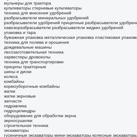
мульчеры для трактора
культиваторы
стерневые культиваторы
техника для внесения удобрений
разбрасыватели минеральных удобрений
разбрасыватели удобрений прицепные
разбрасыватели удобрен
навозоразбрасыватели
разбрасыватели жидких удобрений
упаковка и тара
бумажная упаковка
металлическая упаковка
пластиковая упаковк
техника для полива и орошения
дождевальные машины
лесозаготовительная техника
харвестеры
дровоколы
техника для транспортировки
прицепы тракторные
шины и диски
колеса
комбайны
кормоуборочные комбайны
жатки
жатки зерновые
запчасти
гидравлика
гидроцилиндры
оборудование для обработки зерна
зерносушилки
строительная техника
экскаваторы
гусеничные экскаваторы
мини-экскаваторы
колесные экскаватор