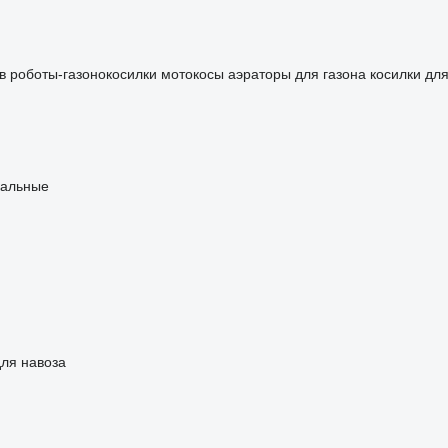
в
роботы-газонокосилки
мотокосы
аэраторы для газона
косилки дл
кальные
ля навоза