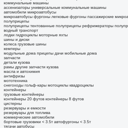
коммунальные машины
ассенизаторы
универсальные коммунальные машины
автомобили
микроавтобусы
микроавтобусы фургоны
легковые фургоны
пассажирские микро
полуприцепы
полуприцепы тентованные
полуприцепы рефрижераторы
полуп
водный транспорт
лодки
гидроциклы
моторные яхты
шины и диски
колеса
грузовые шины
кемперы
модульные дома
прицепы дачи
мобильные дома
запчасти
детали кузова
рамы
другие запчасти кузова
масла и автохимия
антифризы
мототехника
снегоходы
гольф-кары
мотоциклы
квадроциклы
контейнеры
грузовые контейнеры
контейнеры 20 футов
контейнеры 8 футов
цистерны
резервуары и емкости
резервуары для топлива
коммерческие автомобили
бортовые грузовики < 3.5т
автофургоны < 3.5т
тягачи
автобусы