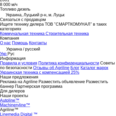
8 000 м/ч
Топливо
дизель
Украина, Луцький р-н, м. Луцьк
Связаться с продавцом
Ищите технику дилера ТОВ "СМАРТКОМУНАЛ" в таких
категориях
Коммунальная техника
Строительная техника
Компания
О нас
Помощь
Контакты
Украина / русский
Укр
Рус
Информация
Правила и условия
Политика конфиденциальности
Советы
по безопасности
Отзывы об Agriline
Блог
Каталог марок
Украинская техника с компенсацией 25%
Наши предложения
Реклама на Agriline
Разместить объявление
Разместить
баннер
Партнерская программа
Для дилеров
Наши проекты
Autoline™
Machineryline™
Agriline™
Linemedia Digital ™