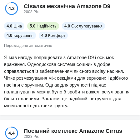
Сівалка механічна Amazone D9
4.2
Поломки? У нашому випадку їх майже не було. За сім років
2008 Рік
роботи, це в основному зношені деталі. Єдине, що ми
замінювали, - це колеса та деякі болти, а також скребки. У
4.0
Ціна
5.0
Надійність
4.0
Обслуговування
багнюці вони забиваються, тож не чекайте на диво.
4.0
Керування
4.0
Комфорт
Щодо ціни, так, вона завищена. Але це замінює додатковий
Перекладено автоматично
пробіг, тому, залежно від ваших можливостей, це може мати
Я мав нагоду попрацювати з Amazone D9 і ось моє
сенс.
враження. Однодискова система сошників добре
справляється із забезпеченням якісного висіву насіння.
Чітке розмежування між секціями для зернових і дрібного
насіння є зручним. Однак для зручності під час
налаштування можна було б зробити важелі регулювання
більш плавними. Загалом, це надійний інструмент для
мінімальної підготовки ґрунту.
Посівний комплекс Amazone Cirrus
4.4
2023 Рік