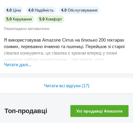
4.0
Ціна
4.0
Надійність
4.0
Обслуговування
5.0
Керування
5.0
Комфорт
Перекладено автоматично
Я використовував Amazone Cirrus на близько 200 гектарах
озимих, переважно ячменю та пшениці. Перейшов зі старої
сівалки конкурента, ця сівалка є кроком вперед у плані
швидкого набору налаштувань - три гвинти, чітке
Читати далі...
маркування, вирівнювання глибини в найкоротші терміни.
Мені навіть не довелося торкатися коліс, вони не
викликають труднощів. Контроль глибини дуже зручний,
насіння потрапляє однаково, незалежно від того, стоїте ви за
Читати всі відгуки (17)
колесами чи ні. Єдине, це лише наш перший повний
весняний пробіг з нею, тому сподіваємось, що надійність
збережеться надовго, ще не бачили достатнього зносу, щоб
Топ-продавці
Усі продавці Amazone
сказати напевно. Все попереднє навантаження та
калібрування можна зробити прямо на вулиці - це економить
час і не вибиває з ритму. Мені також подобається міцна
рама, поки що нічого не погнулося і не вийшло з ладу.