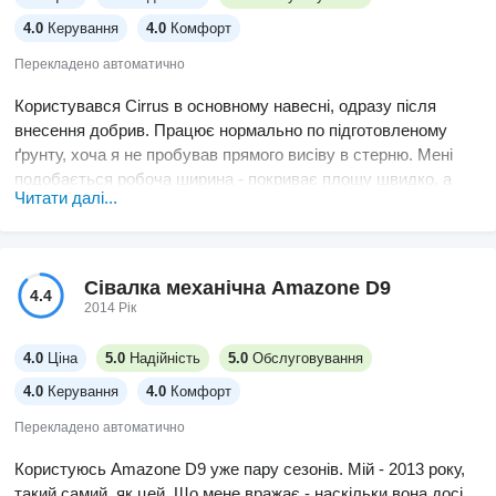
4.0
Керування
4.0
Комфорт
Перекладено автоматично
Користувався Cirrus в основному навесні, одразу після
внесення добрив. Працює нормально по підготовленому
ґрунту, хоча я не пробував прямого висіву в стерню. Мені
подобається робоча ширина - покриває площу швидко, а
Читати далі...
пакер дійсно добре ущільнює. Єдиний мінус - ті пластикові
деталі за дисками, так, ті самі скребки, про які всі говорять,
вони мають властивість забиватися, якщо ґрунт липкий. Не
катастрофа, але витрачаєш час на чистку замість того, щоб
Сівалка механічна Amazone D9
4.4
їхати. Ніколи не мав серйозних поломок. Колеса трохи
2014 Рік
зношувалися на наших піщаних полях, міняв їх двічі, тож
тримав би запасні під рукою. Для зручності ця комплектація
4.0
Ціна
5.0
Надійність
5.0
Обслуговування
дійсно допомагає - менше проходів по полю, менше палива,
4.0
Керування
4.0
Комфорт
менше часу.
Перекладено автоматично
Користуюсь Amazone D9 уже пару сезонів. Мій - 2013 року,
такий самий, як цей. Що мене вражає - наскільки вона досі