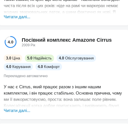
чиста після всіх цих років: ніде на рамі чи маркерах немає
жодних зварювальних латок, а шини фактично як нові. Я
Читати далі...
підключав її до трактора через його бортовий комп’ютер - ну
так, спочатку трохи треба було розібратися, але він
справляється. Бункери для насіння тримають фарбу так,
ніби ніколи не бачили жодного зернятка - виглядає трохи
Посівний комплекс Amazone Cirrus
4.0
дивно, але в хорошому сенсі. Єдине, хотілося б більше
2009 Рік
місця навколо зчіпного вузла при підключенні, іноді там
тіснувато. Але так, в іншому особливих проблем не було,
3.0
Ціна
5.0
Надійність
4.0
Обслуговування
щовесни працює надійно.
4.0
Керування
4.0
Комфорт
Перекладено автоматично
У нас є Cirrus, який працює разом з іншим нашим
комплектом, і він працює стабільно. Основна причина, чому
ми її використовуємо, проста: вона залишає поле рівним.
Колеса/секції котка добре притискають і вирівнюють ґрунт,
Читати далі...
тому посівне ложе виходить рівномірним. Ви можете відчути
це, коли повернетесь пізніше, адже сівалка не залишає
рихлих ділянок скрізь.