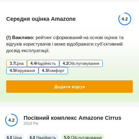
Середня оцінка Amazone
4.2
(!) Важливо:
рейтинг сформований на основі оцінок та
відгуків користувачів і може відображати суб'єктивний
досвід експлуатації.
3.7
Ціна
4.4
Надійність
4.2
Обслуговування
4.5
Керування
4.3
Комфорт
Додати відгук
Посівний комплекс Amazone Cirrus
4.2
2018 Рік
4.0
Ціна
4.0
Надійність
5.0
Обслуговування