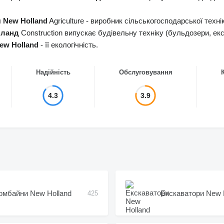
л
New Holland
Agriculture - виробник сільськогосподарської техні
лланд
Construction випускає будівельну техніку (бульдозери, ек
ew Holland
- її екологічність.
Надійність
Обслуговування
4.3
3.9
омбайни New Holland
Екскаватори New 
425