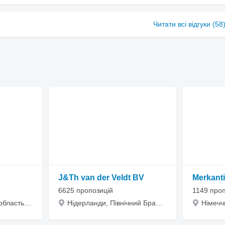
Читати всі відгуки (58
J&Th van der Veldt BV
Merkant
6625 пропозицій
1149 проп
Україна, Черкаська область, Звенигородка, вулиця Ватутіна, 42
Нідерланди, Північний Брабант, Wouw, Plantagebaan 57