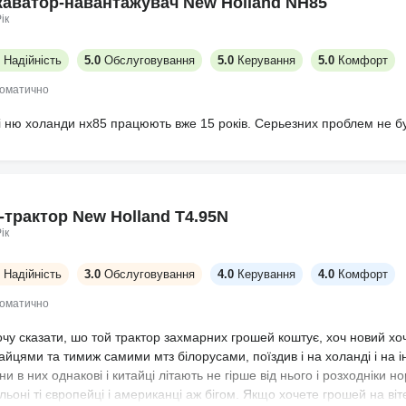
каватор-навантажувач New Holland NH85
ік
Надійність
5.0
Обслуговування
5.0
Керування
5.0
Комфорт
томатично
і ню холанди нх85 працюють вже 15 років. Серьезних проблем не б
і-трактор New Holland Т4.95N
ік
Надійність
3.0
Обслуговування
4.0
Керування
4.0
Комфорт
томатично
у сказати, шо той трактор захмарних грошей коштує, хоч новий хоч бу
айцями та тимиж самими мтз білорусами, поїздив і на холанді і на і
и в них однакові і китайці літають не гірше від нього і розходніки н
ьоні ті європейці і американці аж бігом. Якщо хочете грошей на віте