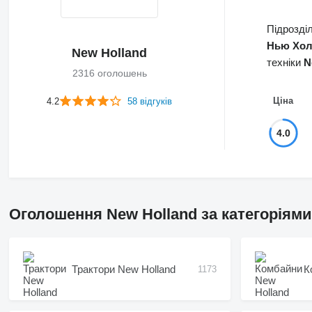
Підрозді
Нью Хо
New Holland
техніки
N
2316 оголошень
Ціна
4.2
58 відгуків
4.0
Оголошення New Holland за категоріями
Трактори New Holland
К
1173