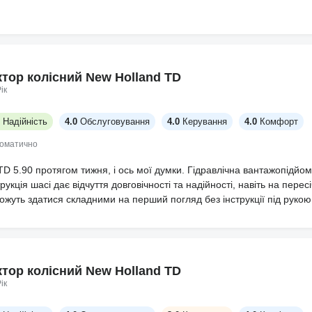
а, то мініка китайця взяв і працюєшь на ньому і горя не знаєшь.
ктор колісний New Holland TD
ік
Надійність
4.0
Обслуговування
4.0
Керування
4.0
Комфорт
томатично
TD 5.90 протягом тижня, і ось мої думки. Гідравлічна вантажопідйо
укція шасі дає відчуття довговічності та надійності, навіть на пере
можуть здатися складними на перший погляд без інструкції під рукою
ктор колісний New Holland TD
ік