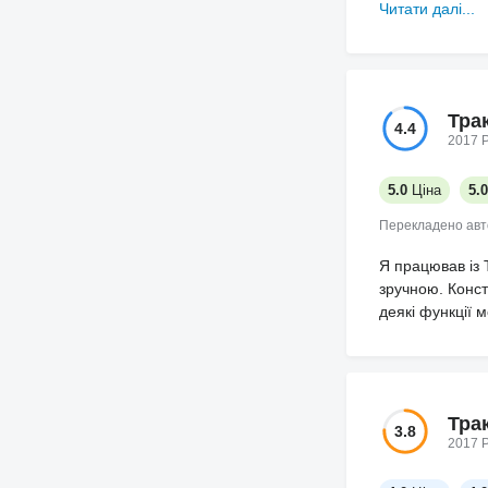
ростуть де треб
Читати далі...
Тра
4.4
2017 Р
5.0
Ціна
5.0
Перекладено ав
Я працював із 
зручною. Констр
деякі функції 
Тра
3.8
2017 Р