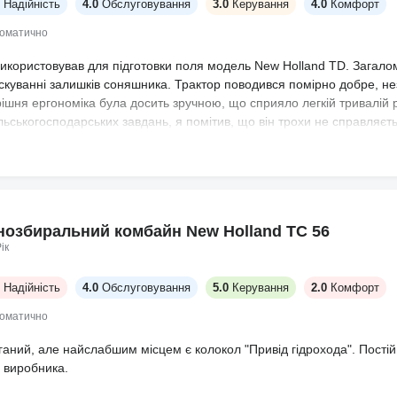
Надійність
4.0
Обслуговування
3.0
Керування
4.0
Комфорт
томатично
користовував для підготовки поля модель New Holland TD. Загалом,
скуванні залишків соняшника. Трактор поводився помірно добре, незв
рішня ергономіка була досить зручною, що сприяло легкій тривалій 
льськогосподарських завдань, я помітив, що він трохи не справляє
 і деякі експлуатаційні особливості розглядаються як незначні обла
нозбиральний комбайн New Holland ТС 56
ік
Надійність
4.0
Обслуговування
5.0
Керування
2.0
Комфорт
томатично
аний, але найслабшим місцем є колокол "Привід гідрохода". Постійно
 виробника.