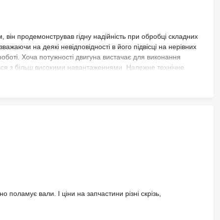
 він продемонстрував гідну надійність при обробці складних
ажаючи на деякі невідповідності в його підвісці на нерівних
роботі. Хоча потужності двигуна вистачає для виконання
ться з більш високими навантаженнями. Належне технічне
сті для поліпшення.
 поламує вали. І ціни на запчастини різні скрізь,