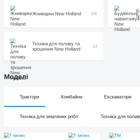
Б
Жниварки New Holland
106
N
Техніка для поливу та
14
зрошення New Holland
Моделі
Трактори
Комбайни
Екскаватори
Техніка для земляних робіт
Техніка для поли