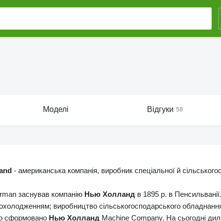
Моделі
Відгуки
58
and
- американська компанія, виробник спеціальної й сільськогос
rman заснував компанію
Нью Холланд
в 1895 р. в Пенсильванії
охолодженням; виробництво сільськогосподарського обладнан
но сформовано
Нью Холланд
Machine Company. На сьогодні диле