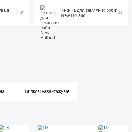
увачі
Техніка для земляних робіт
49
44
New Holland
іна
Вилкові навантажувачі