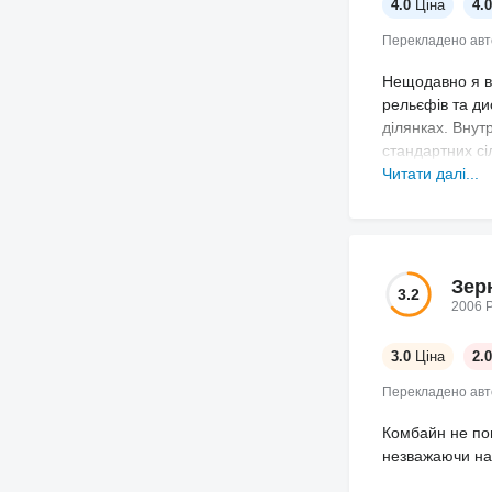
4.0
Ціна
4.0
Перекладено ав
Нещодавно я ви
рельєфів та ди
ділянках. Внут
стандартних сі
обслуговування
Читати далі...
Зер
3.2
2006 Р
3.0
Ціна
2.0
Перекладено ав
Комбайн не пог
незважаючи на