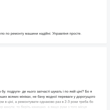
уло по ремонту машини надійні. Управліня просте.
. подруге- де нього запчасті шукать і по якій ціні? Бо я
нших всяких мініках, не бачу жодної переваги у дорогущого
орм в ціні, а ремонтувати однаково раз в 2-3 роки треба бо
р кинути, то беріть канешно. а якщо руки з того місця