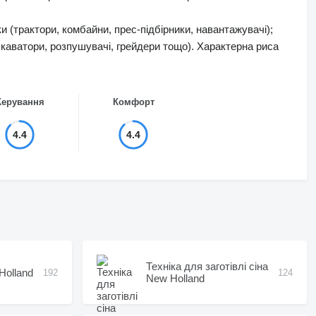
ки (трактори, комбайни, прес-підбірники, навантажувачі);
скаватори, розпушувачі, грейдери тощо). Характерна риса
Керування
Комфорт
4.4
4.4
Техніка для заготівлі сіна
Holland
192
124
New Holland