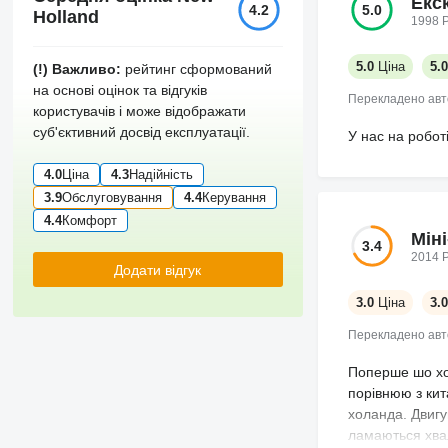
Екс
4.2
5.0
Holland
1998 Р
5.0
Ціна
5.0
(!) Важливо:
рейтинг сформований
на основі оцінок та відгуків
Перекладено ав
користувачів і може відображати
суб'єктивний досвід експлуатації.
У нас на робот
4.0
Ціна
4.3
Надійність
3.9
Обслуговування
4.4
Керування
4.4
Комфорт
Мін
3.4
2014 Р
Додати відгук
3.0
Ціна
3.0
Перекладено ав
Поперше шо хоч
порівнюю з кит
холанда. Двигун
ламаються хвал