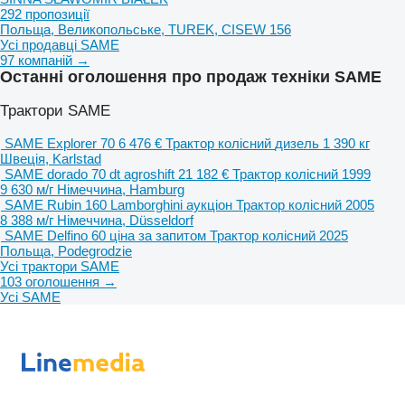
292 пропозиції
Польща, Великопольське, TUREK, CISEW 156
Усі продавці SAME
97 компаній →
Останні оголошення про продаж техніки SAME
Трактори SAME
SAME Explorer 70
6 476 €
Трактор колісний
дизель
1 390 кг
Швеція, Karlstad
SAME dorado 70 dt agroshift
21 182 €
Трактор колісний
1999
9 630 м/г
Німеччина, Hamburg
SAME Rubin 160 Lamborghini
аукціон
Трактор колісний
2005
8 388 м/г
Німеччина, Düsseldorf
SAME Delfino 60
ціна за запитом
Трактор колісний
2025
Польща, Podegrodzie
Усі трактори SAME
103 оголошення →
Усі SAME