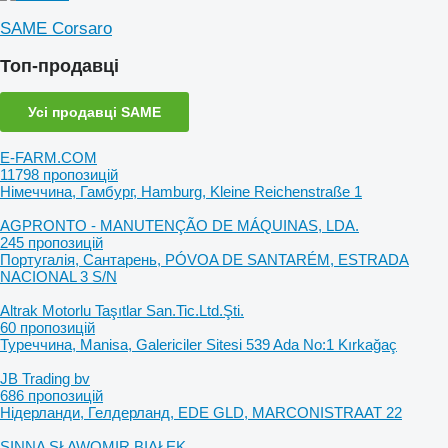
SAME Corsaro
Топ-продавці
Усі продавці SAME
E-FARM.COM
11798 пропозицій
Німеччина, Гамбург, Hamburg, Kleine Reichenstraße 1
AGPRONTO - MANUTENÇÃO DE MÁQUINAS, LDA.
245 пропозицій
Португалія, Сантарень, PÓVOA DE SANTARÉM, ESTRADA
NACIONAL 3 S/N
Altrak Motorlu Taşıtlar San.Tic.Ltd.Şti.
60 пропозицій
Туреччина, Manisa, Galericiler Sitesi 539 Ada No:1 Kırkağaç
JB Trading bv
686 пропозицій
Нідерланди, Гелдерланд, EDE GLD, MARCONISTRAAT 22
SINNA SŁAWOMIR BIAŁEK