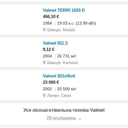
Valmet TERRI 1020 D
456,10 €
1984
19.03 к.с. (13.99 кВт)
Швеція, Motala
Valmet 911.3
9,12 €
2004
26 731 м/г
Швеція, Karlstad
Valmet 921c/6vd
23 000 €
2002
20 500 м/г
Латвія, Cēsis
Уся лісозаготівельна техніка Valmet
28 оголошень →