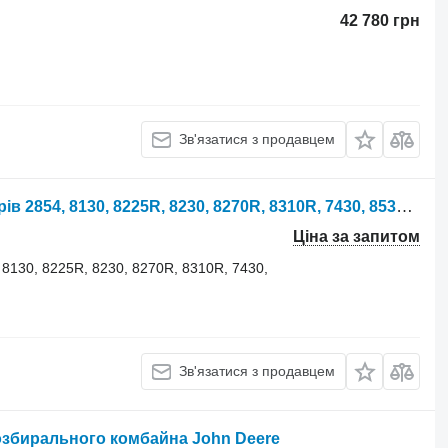
42 780 грн
Зв'язатися з продавцем
Гідроциліндр John Deere до тракторів 2854, 8130, 8225R, 8230, 8270R, 8310R, 7430, 8530 RE254259 до John Deere Гідравлічний циліндр RE254259
Ціна за запитом
8130, 8225R, 8230, 8270R, 8310R, 7430,
Зв'язатися з продавцем
озбирального комбайна John Deere