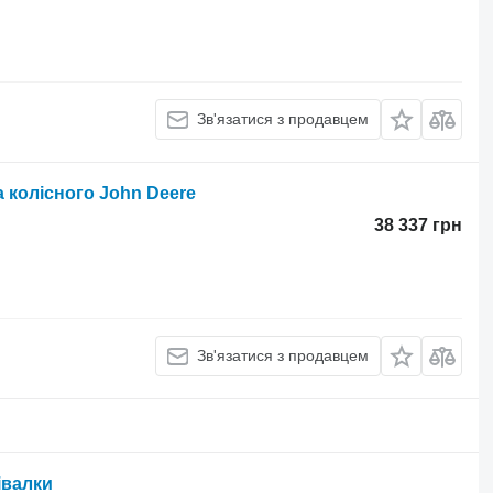
Зв'язатися з продавцем
 колісного John Deere
38 337 грн
Зв'язатися з продавцем
івалки