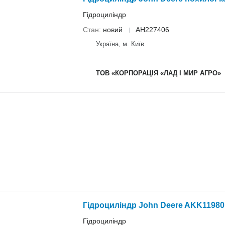
Гідроциліндр
Стан
новий
AH227406
Україна, м. Київ
ТОВ «КОРПОРАЦІЯ «ЛАД І МИР АГРО»
Гідроциліндр John Deere AKK11980
Гідроциліндр