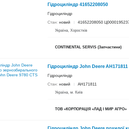
Гідроциліндр 41652208050
Гідроциліндр
Стан
новий
41652208050 Ц000019523
Україна, Хоростків
CONTINENTAL SERVIS (Запчастини)
Гідроциліндр
Стан
новий
AH171811
Україна, м. Київ
ТОВ «КОРПОРАЦІЯ «ЛАД І МИР АГРО»