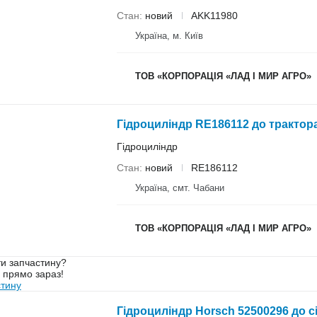
Стан
новий
AKK11980
Україна, м. Київ
ТОВ «КОРПОРАЦІЯ «ЛАД І МИР АГРО»
Гідроциліндр RE186112 до трактора
Гідроциліндр
Стан
новий
RE186112
Україна, смт. Чабани
ТОВ «КОРПОРАЦІЯ «ЛАД І МИР АГРО»
и запчастину?
у прямо зараз!
стину
Гідроциліндр Horsch 52500296 до с