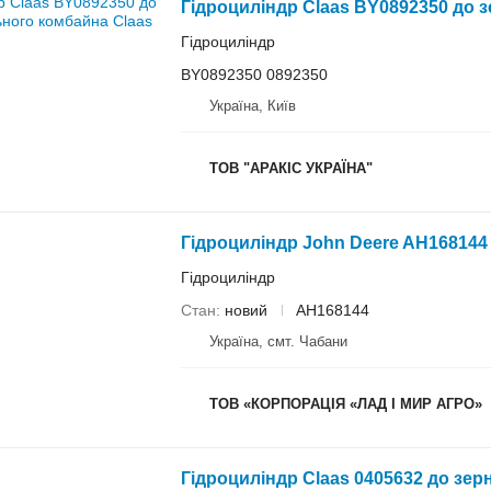
Гідроциліндр Claas BY0892350 до 
Гідроциліндр
BY0892350 0892350
Україна, Київ
ТОВ "АРАКІС УКРАЇНА"
Гідроциліндр John Deere AH168144
Гідроциліндр
Стан
новий
AH168144
Україна, смт. Чабани
ТОВ «КОРПОРАЦІЯ «ЛАД І МИР АГРО»
Гідроциліндр Claas 0405632 до зе