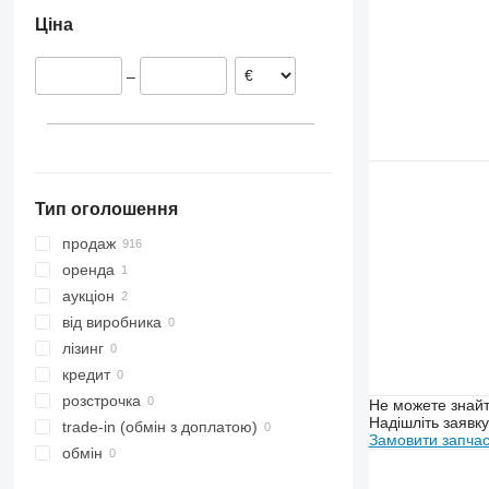
Польща
S-series
Ціна
Ірландія
T-series
Литва
–
Словенія
Німеччина
Італія
Франція
показати всі
Тип оголошення
продаж
оренда
аукціон
від виробника
лізинг
кредит
розстрочка
Не можете знайт
Надішліть заявк
trade-in (обмін з доплатою)
Замовити запча
обмін