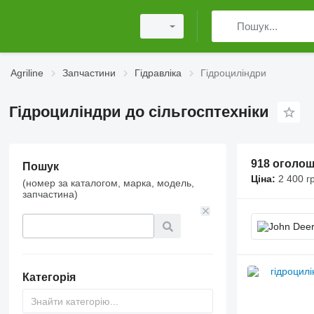
Agriline
Запчастини
Гідравліка
Гідроциліндри
Гідроциліндри до сільгосптехніки
918 оголо
Пошук
Ціна:
2 400 г
(номер за каталогом, марка, модель,
запчастина)
Категорія