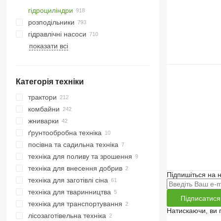
гідроциліндри
розподільники
гідравлічні насоси
показати всі
Категорія техніки
трактори
комбайни
міні-трактори
жниварки
трактори колісні
зернозбиральні комбайни
ґрунтообробна техніка
кормозбиральні комбайни
жниварки зернові
посівна та садильна техніка
жниварки кукурудзяні
борони
техніка для поливу та зрошення
жниварки роторні
культиватори
техніка для внесення добрив
плуги
Підпишіться на н
техніка для заготівлі сіна
розкидачі рідких добрив
техніка для тваринництва
косарки
Підписатися
техніка для транспортування
самозавантажувальні причепи
техніка для тваринництва
Натискаючи, ви
лісозаготівельна техніка
сільськогосподарські
кормозмішувачі