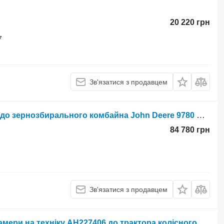
20 220 грн
7
Зв'язатися з продавцем
Гідроциліндр John Deere AH171811 до зернозбирального комбайна John Deere 9780 CTS
84 780 грн
Зв'язатися з продавцем
Гідроциліндр John Deere похилої камери на техніку AH227406 до трактора колісного John Deere