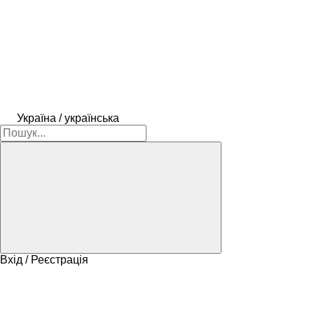
Україна / українська
Вхід / Реєстрація