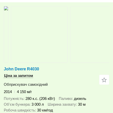
John Deere R4030
Ціна за запитом
Обприскувач самохідний
2014
4 150 м/г
Потужність
280 к.с. (206 кВт)
Паливо
дизель
Об'єм бункера
3 000 л
Ширина захвату
30 м
Робоча швидкість
30 км/год