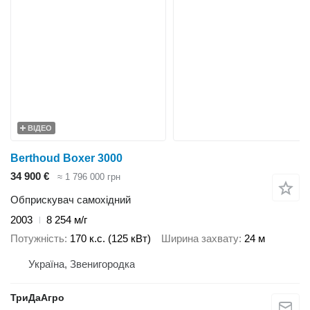
ВІДЕО
Berthoud Boxer 3000
34 900 €
≈ 1 796 000 грн
Обприскувач самохідний
2003
8 254 м/г
Потужність
170 к.с. (125 кВт)
Ширина захвату
24 м
Україна, Звенигородка
ТриДаАгро