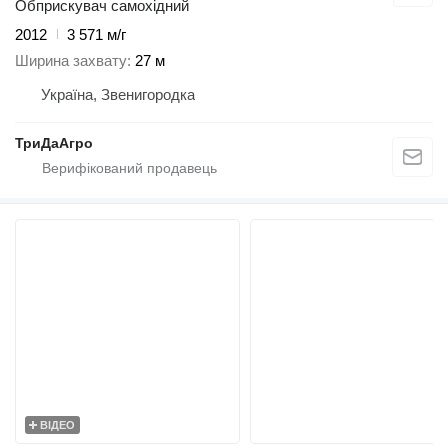
Обприскувач самохідний
2012
3 571 м/г
Ширина захвату
27 м
Україна, Звенигородка
ТриДаАгро
ВІДЕО