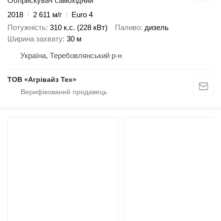
Обприскувач самохідний
2018
2 611 м/г
Euro 4
Потужність
310 к.с. (228 кВт)
Паливо
дизель
Ширина захвату
30 м
Україна, Теребовлянський р-н
ТОВ «Агрівайз Тех»