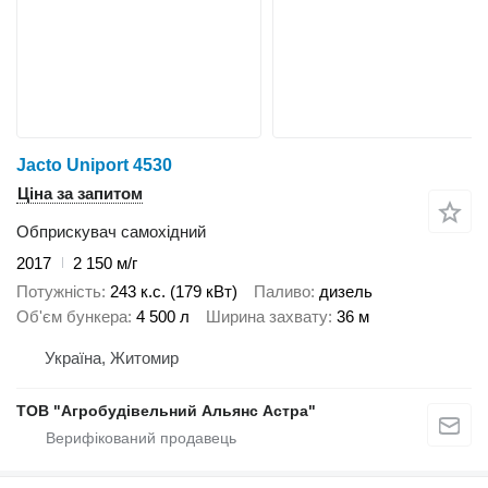
Jacto Uniport 4530
Ціна за запитом
Обприскувач самохідний
2017
2 150 м/г
Потужність
243 к.с. (179 кВт)
Паливо
дизель
Об'єм бункера
4 500 л
Ширина захвату
36 м
Україна, Житомир
ТОВ "Агробудівельний Альянс Астра"