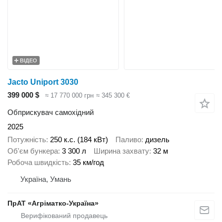
ВІДЕО
Jacto Uniport 3030
399 000 $
≈ 17 770 000 грн
≈ 345 300 €
Обприскувач самохідний
2025
Потужність
250 к.с. (184 кВт)
Паливо
дизель
Об'єм бункера
3 300 л
Ширина захвату
32 м
Робоча швидкість
35 км/год
Україна, Умань
ПрАТ «Агріматко-Україна»