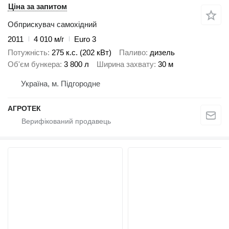
Ціна за запитом
Обприскувач самохідний
2011
4 010 м/г
Euro 3
Потужність
275 к.с. (202 кВт)
Паливо
дизель
Об'єм бункера
3 800 л
Ширина захвату
30 м
Україна, м. Підгородне
АГРОТЕК