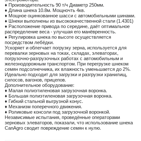
♦ Производительность 90 т/ч Диаметр 250мм.
♦ Длина шнека 10.8м. Мощночть 4кв.
♦ Мощное оцинкованное шасси с автомобильными шинами.
♦ Шнеки выполнены из высококачественной стали (1.4301)
♦ Расположение привода по середине, даёт оптимальное
распределение веса - улучшая его манёвренность.
♦ Регулировка шнека по высоте осуществляется
посредством лебёдки.
Ускоряет и облегчает погрузку зерна, используется для
перевалки зерновых на токах, складах, элеваторах,
погрузочно-разгрузочных работах с автомобильным и
железнодорожным транспортом. При перегрузке шнеком
семян подсолнечника, их влажность уменьшается до 2%.
Идеально подходит для загрузки и разгрузки хранилищ,
силосов, вагонов, прицепов.
Дополнительное оборудование:
♦ Малая полиэтиленовая загрузочная воронка.
♦ Большая полиэтиленовая загрузочная воронка.
♦ Гибкий стальной выгрузной конус.
♦ Механизм поперечного движения.
♦ Роликовые консоли под загрузочной воронкой.
Независимые испытания, проведённые операторами
зерновых элеваторов, показали, что использование шнека
CanAgro сводит повреждение семян к нулю.