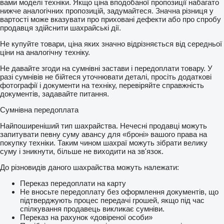
вами моделі техніки. Якщо ціна вподобаної пропозиції набагато
нижче аналогічних пропозицій, задумайтеся. Значна різниця у
вартості може вказувати про приховані дефекти або про спробу
продавця здійснити шахрайські дії.
Не купуйте товари, ціна яких значно відрізняється від середньої
ціни на аналогічну техніку.
Не давайте згоди на сумнівні застави і передоплати товару. У
разі сумнівів не бійтеся уточнювати деталі, просіть додаткові
фотографії і документи на техніку, перевіряйте справжність
документів, задавайте питання.
Сумнівна передоплата
Найпоширеніший тип шахрайства. Нечесні продавці можуть
запитувати певну суму авансу для «броні» вашого права на
покупку техніки. Таким чином шахраї можуть зібрати велику
суму і зникнути, більше не виходити на зв'язок.
До різновидів даного шахрайства можуть належати:
Переказ передоплати на карту
Не вносьте передоплату без оформлення документів, що
підтверджують процес передачі грошей, якщо під час
спілкування продавець викликає сумніви.
Переказ на рахунок «довіреної особи»