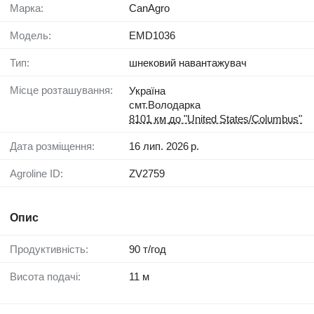
Марка:
CanAgro
Модель:
EMD1036
Тип:
шнековий навантажувач
Місце розташування:
Україна
смт.Володарка
8101 км до "United States/Columbus"
Дата розміщення:
16 лип. 2026 р.
Agroline ID:
ZV2759
Опис
Продуктивність:
90 т/год
Висота подачі:
11 м